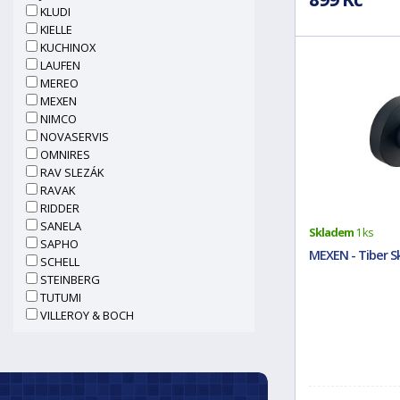
KLUDI
KIELLE
KUCHINOX
LAUFEN
MEREO
MEXEN
NIMCO
NOVASERVIS
OMNIRES
RAV SLEZÁK
RAVAK
RIDDER
SANELA
Skladem
1 ks
SAPHO
MEXEN - Tiber Sk
SCHELL
STEINBERG
TUTUMI
VILLEROY & BOCH