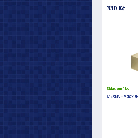
330 Kč
Skladem
1 ks
MEXEN - Adox skl