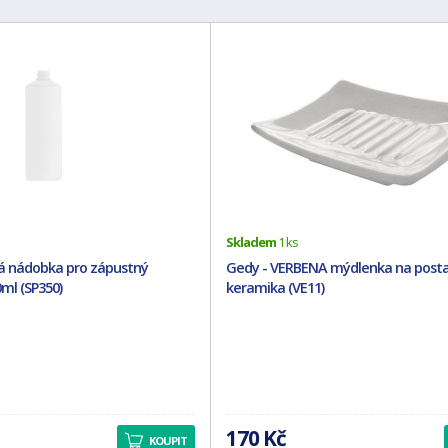
Skladem
1 ks
á nádobka pro zápustný
Gedy - VERBENA mýdlenka na posta
ml (SP350)
keramika (VE11)
170 Kč
KOUPIT