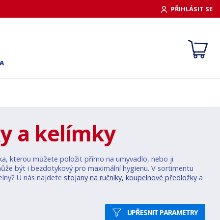
PŘIHLÁSIT SE
A
y a kelímky
ka, kterou můžete položit přímo na umyvadlo, nebo ji
může být i bezdotykový pro maximální hygienu. V sortimentu
pelny? U nás najdete
stojany na ručníky
,
koupelnové předložky
a
UPŘESNIT PARAMETRY