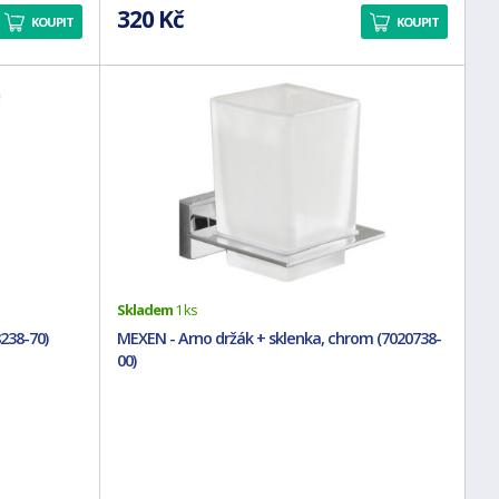
320 Kč
KOUPIT
KOUPIT
Skladem
1 ks
238-70)
MEXEN - Arno držák + sklenka, chrom (7020738-
00)