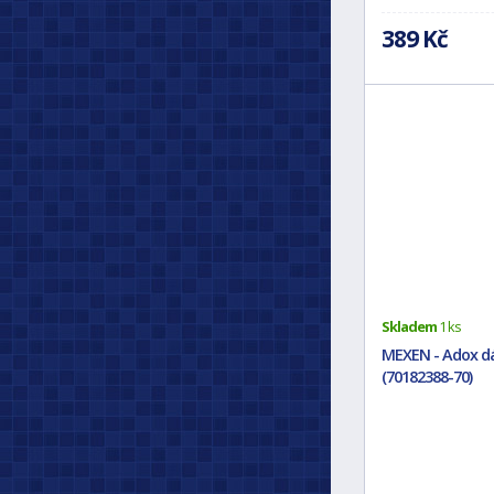
389 Kč
Skladem
1 ks
MEXEN - Adox d
(70182388-70)