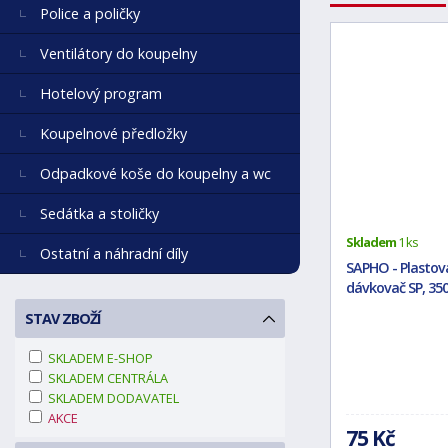
Police a poličky
Ventilátory do koupelny
Hotelový program
Koupelnové předložky
Odpadkové koše do koupelny a wc
Sedátka a stoličky
Skladem
1 ks
Ostatní a náhradní díly
SAPHO - Plastov
dávkovač SP, 350
STAV ZBOŽÍ
SKLADEM E-SHOP
SKLADEM CENTRÁLA
SKLADEM DODAVATEL
AKCE
75 Kč