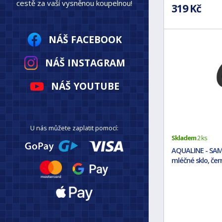
cestě za vaší vysněnou koupelnou!
319 Kč
NÁŠ FACEBOOK
NÁŠ INSTAGRAM
NÁŠ YOUTUBE
U nás můžete zaplatit pomocí:
Skladem
2 ks
AQUALINE - SAM
mléčné sklo, čer