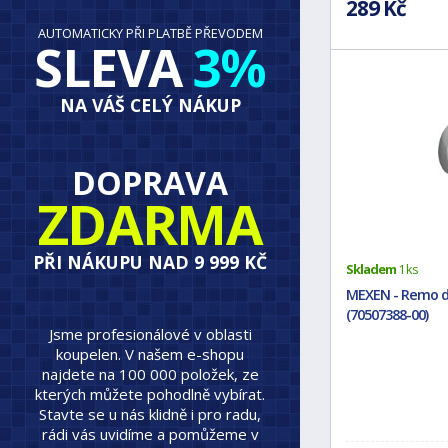
289 Kč
AUTOMATICKY PŘI PLATBĚ PŘEVODEM
SLEVA
3%
NA VÁŠ CELÝ NÁKUP
DOPRAVA
ZDARMA
PŘI NÁKUPU NAD 9 999 KČ
Skladem
1 ks
MEXEN - Remo d
(70507388-00)
Jsme profesionálové v oblasti
koupelen. V našem e-shopu
najdete na 100 000 položek, ze
kterých můžete pohodlně vybírat.
Stavte se u nás klidně i pro radu,
rádi vás uvidíme a pomůžeme v