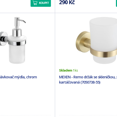
290 Kč
KOUPIT
Skladem
1 ks
ávkovač mýdla, chrom
MEXEN - Remo držák se skleničkou, 
kartáčovaná (7050738-55)