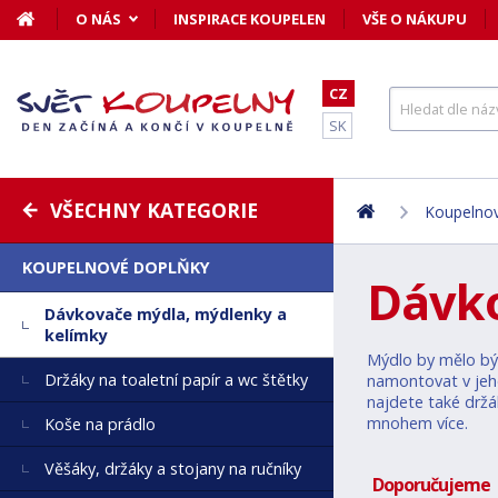
O NÁS
INSPIRACE KOUPELEN
VŠE O NÁKUPU
CZ
SK
VŠECHNY KATEGORIE
Koupelnov
KOUPELNOVÉ DOPLŇKY
Dávko
Dávkovače mýdla, mýdlenky a
kelímky
Mýdlo by mělo být
Držáky na toaletní papír a wc štětky
namontovat v jeho
najdete také držá
mnohem více.
Koše na prádlo
Věšáky, držáky a stojany na ručníky
Doporučujeme