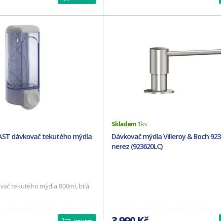
Skladem
1 ks
ST dávkovač tekutého mýdla
Dávkovač mýdla Villeroy & Boch 923
nerez (923620LC)
ač tekutého mýdla 800ml, bílá
3 990 Kč