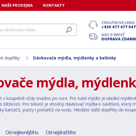
NAŠE PRODEJNA
KONTAKTY
ZÁKAZNICKÁ LINKA
+420 477 477 047
NAD 9 999 KČ
DOPRAVA ZDARM
é doplňky
Dávkovače mýdla, mýdlenky a kelímky
vače mýdla, mýdlenk
 v koupelně vždy snadno po ruce. Pro tuhé mýdlo je ideální mýdlen
 blízkosti. Pro tekuté je vhodný dávkovač mýdla k zavěšení, který 
ky kartáčů, pasty i pohárků na vodu. Hledáte další doplňky do kou
Od nejlevnějšího
Od nejdražšího