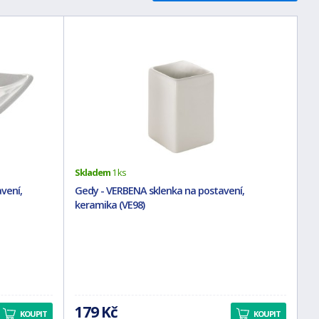
Skladem
1 ks
vení,
Gedy - VERBENA sklenka na postavení,
keramika (VE98)
179 Kč
KOUPIT
KOUPIT