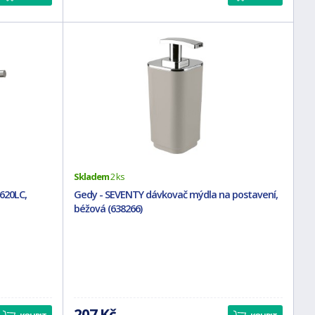
Skladem
2 ks
620LC,
Gedy - SEVENTY dávkovač mýdla na postavení,
béžová (638266)
207 Kč