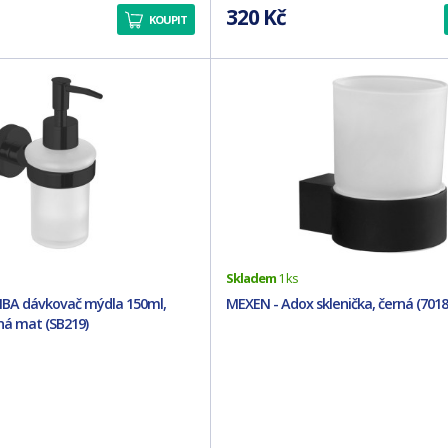
320 Kč
KOUPIT
Skladem
1 ks
BA dávkovač mýdla 150ml,
MEXEN - Adox sklenička, černá (7018
ná mat (SB219)