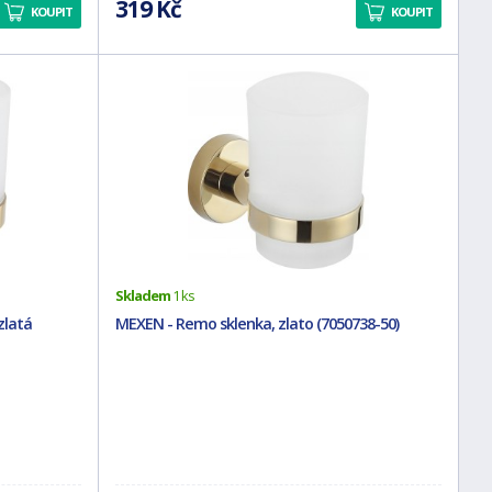
319 Kč
KOUPIT
KOUPIT
Skladem
1 ks
zlatá
MEXEN - Remo sklenka, zlato (7050738-50)