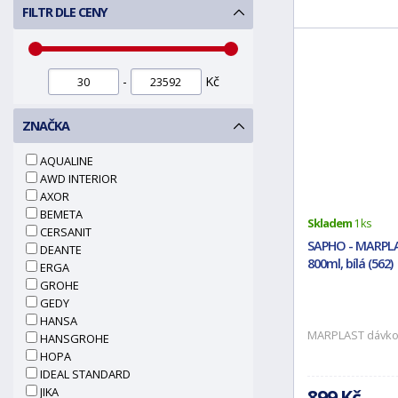
FILTR DLE CENY
-
Kč
ZNAČKA
AQUALINE
AWD INTERIOR
AXOR
BEMETA
Skladem
1 ks
CERSANIT
SAPHO - MARPLA
DEANTE
800ml, bílá (562)
ERGA
GROHE
GEDY
HANSA
MARPLAST dávkov
HANSGROHE
HOPA
IDEAL STANDARD
JIKA
899 Kč