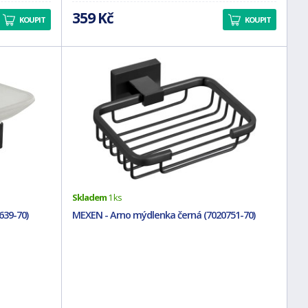
359 Kč
KOUPIT
KOUPIT
Skladem
1 ks
639-70)
MEXEN - Arno mýdlenka černá (7020751-70)