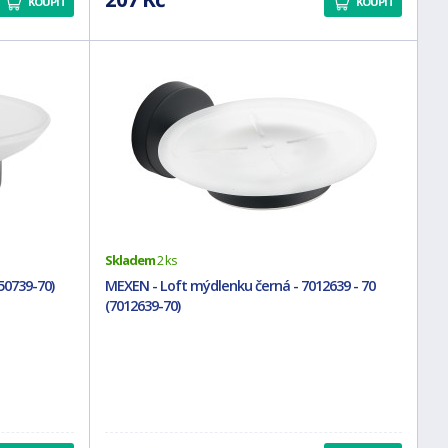
KOUPIT
KOUPIT
Skladem
2 ks
0739-70)
MEXEN - Loft mýdlenku černá - 7012639 - 70
(7012639-70)