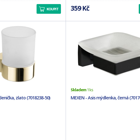
359 Kč
KOUPIT
Skladem
1 ks
enička, zlato (7018238-50)
MEXEN - Asis mýdlenka, černá (7017