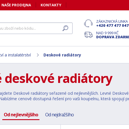
NAŠE PRODEJNA
KONTAKTY
ZÁKAZNICKÁ LINKA
+420 477 477 047
NAD 9 999 KČ
DOPRAVA ZDARM
í a instalatérství
Deskové radiátory
 deskové radiátory
ajdete Deskové radiátory seřazené od nejlevnějších. Levné Deskové ra
abízíme cenově dostupná řešení pro vaši koupelnu, která spojují pra
Od nejlevnějšího
Od nejdražšího