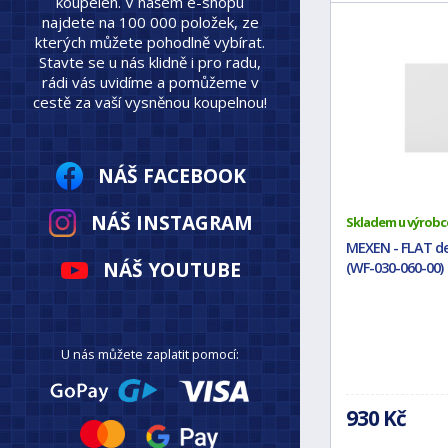
koupelen. V našem e-shopu
najdete na 100 000 položek, ze
kterých můžete pohodlně vybírat.
Stavte se u nás klidně i pro radu,
rádi vás uvidíme a pomůžeme v
cestě za vaší vysněnou koupelnou!
NÁŠ FACEBOOK
NÁŠ INSTAGRAM
Skladem u výrobc
MEXEN - FLAT de
NÁŠ YOUTUBE
(WF-030-060-00)
U nás můžete zaplatit pomocí:
930 Kč