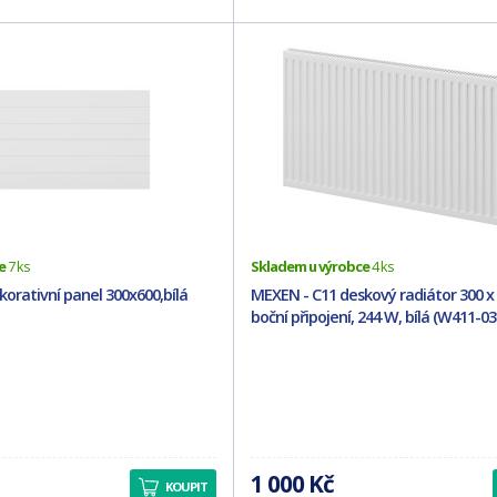
e
7 ks
Skladem u výrobce
4 ks
orativní panel 300x600,bílá
MEXEN - C11 deskový radiátor 300 
boční připojení, 244 W, bílá (W411-03
1 000 Kč
KOUPIT