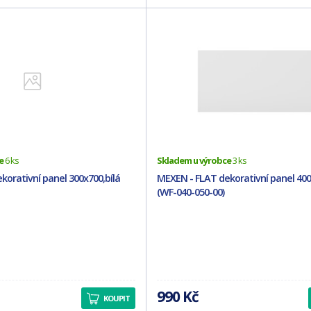
e
6 ks
Skladem u výrobce
3 ks
korativní panel 300x700,bílá
MEXEN - FLAT dekorativní panel 400
(WF-040-050-00)
990 Kč
KOUPIT