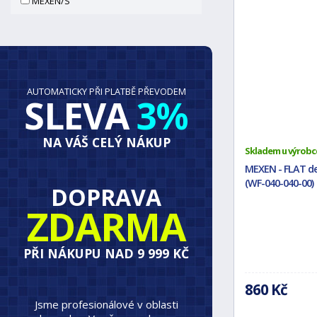
MEXEN/S
AUTOMATICKY PŘI PLATBĚ PŘEVODEM
SLEVA
3%
NA VÁŠ CELÝ NÁKUP
Skladem u výrobc
MEXEN - FLAT de
(WF-040-040-00)
DOPRAVA
ZDARMA
PŘI NÁKUPU NAD 9 999 KČ
860 Kč
Jsme profesionálové v oblasti