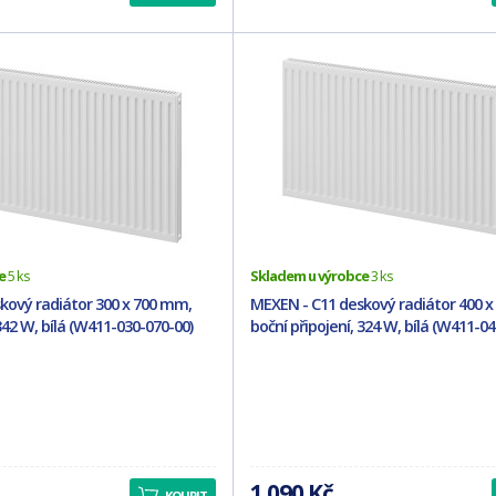
e
5 ks
Skladem u výrobce
3 ks
kový radiátor 300 x 700 mm,
MEXEN - C11 deskový radiátor 400 
342 W, bílá (W411-030-070-00)
boční připojení, 324 W, bílá (W411-04
1 090 Kč
KOUPIT