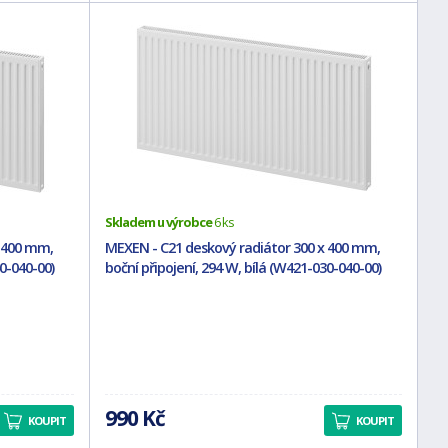
Skladem u výrobce
6 ks
x 400 mm,
MEXEN - C21 deskový radiátor 300 x 400 mm,
0-040-00)
boční připojení, 294 W, bílá (W421-030-040-00)
990 Kč
KOUPIT
KOUPIT