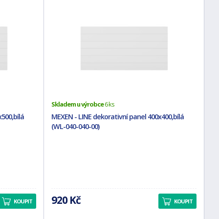
Skladem u výrobce
6 ks
500,bílá
MEXEN - LINE dekorativní panel 400x400,bílá
(WL-040-040-00)
920 Kč
KOUPIT
KOUPIT