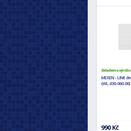
Skladem u výrobc
MEXEN - LINE dek
(WL-030-060-00)
990 Kč