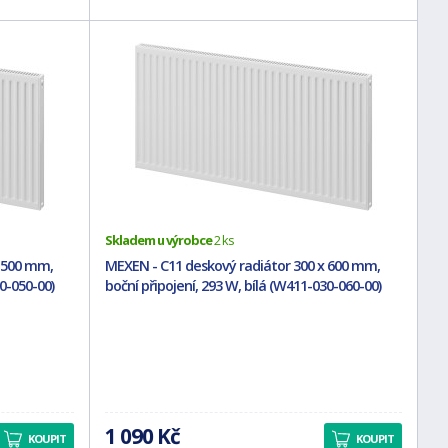
Skladem u výrobce
2 ks
x 500 mm,
MEXEN - C11 deskový radiátor 300 x 600 mm,
0-050-00)
boční připojení, 293 W, bílá (W411-030-060-00)
1 090 Kč
KOUPIT
KOUPIT