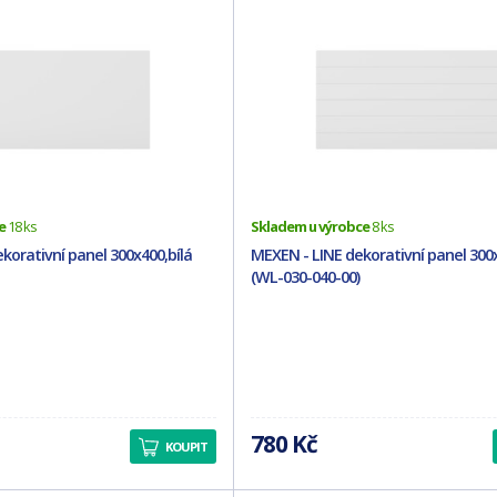
e
18 ks
Skladem u výrobce
8 ks
korativní panel 300x400,bílá
MEXEN - LINE dekorativní panel 300x
(WL-030-040-00)
780 Kč
KOUPIT