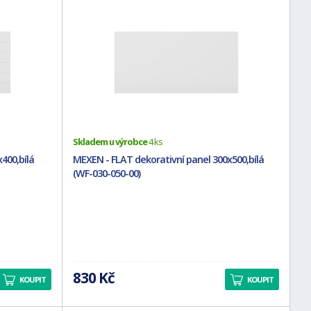
Skladem u výrobce
4 ks
400,bílá
MEXEN - FLAT dekorativní panel 300x500,bílá
(WF-030-050-00)
830 Kč
KOUPIT
KOUPIT