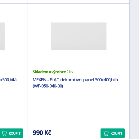
Skladem u výrobce
2 ks
x500,bílá
MEXEN - FLAT dekorativní panel 500x400,bílá
(WF-050-040-00)
990 Kč
KOUPIT
KOUPIT