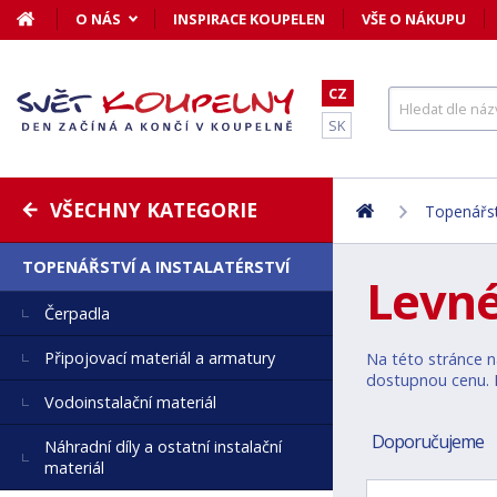
O NÁS
INSPIRACE KOUPELEN
VŠE O NÁKUPU
CZ
SK
VŠECHNY KATEGORIE
Topenářstv
TOPENÁŘSTVÍ A INSTALATÉRSTVÍ
Levné
Čerpadla
Připojovací materiál a armatury
Na této stránce n
dostupnou cenu. N
Vodoinstalační materiál
Doporučujeme
Náhradní díly a ostatní instalační
materiál