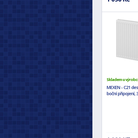
Skladem u výrobc
MEXEN - C21 des
boční připojení, 