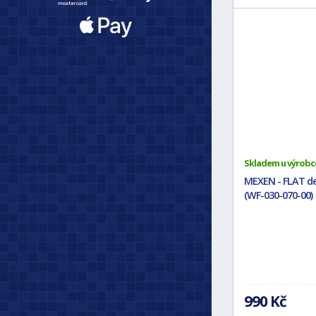
Skladem u výrobc
MEXEN - FLAT de
(WF-030-070-00)
990 Kč