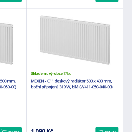
Skladem u výrobce
17 ks
x 500 mm,
MEXEN - C11 deskový radiátor 500 x 400 mm,
0-050-00)
boční připojení, 319 W, bílá (W411-050-040-00)
1 090 Kč
KOUPIT
KOUPIT