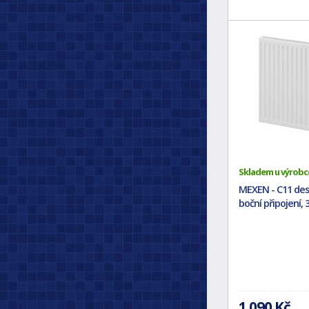
Skladem u výrobc
MEXEN - C11 des
boční připojení, 
1 090 Kč