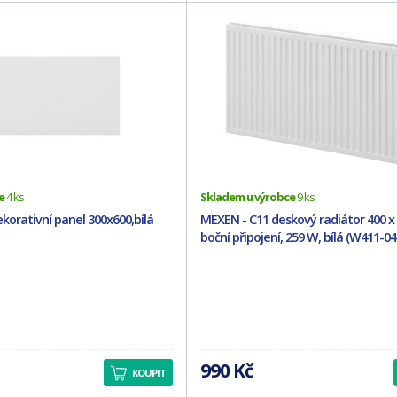
e
4 ks
Skladem u výrobce
9 ks
korativní panel 300x600,bílá
MEXEN - C11 deskový radiátor 400 
boční připojení, 259 W, bílá (W411-04
990 Kč
KOUPIT