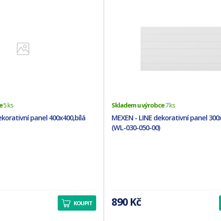
e
5 ks
Skladem u výrobce
7 ks
korativní panel 400x400,bílá
MEXEN - LINE dekorativní panel 300x
(WL-030-050-00)
890 Kč
KOUPIT