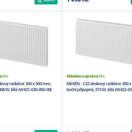
e
6 ks
Skladem u výrobce
9 ks
kový radiátor 300 x 500 mm,
MEXEN - C22 deskový radiátor 300 
368 W, bílá (W421-030-050-00)
boční připojení, 373 W, bílá (W422-03