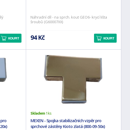
lý
Náhradní díl - na sprch. kout GEO6- krycí lišta
šroubů (G60007XX)
94 Kč
KOUPIT
KOUPIT
Skladem
1 ks
 pro
MEXEN - Spojka stabilizačních vzpěr pro
20x)
sprchové zástěny Kioto zlatá (800-09-50x)