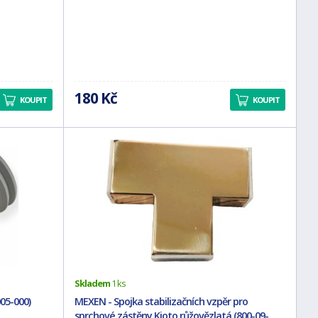
180 Kč
KOUPIT
KOUPIT
Skladem
1 ks
05-000)
MEXEN - Spojka stabilizačních vzpěr pro
sprchové zástěny Kioto růžovězlatá (800-09-