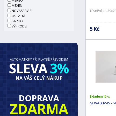
MEREO
MEXEN
NOVASERVIS
Těsnění pr. 39x2
OSTATNÍ
SAPHO
VÝPRODEJ
5 Kč
AUTOMATICKY PŘI PLATBĚ PŘEVODEM
SLEVA
3%
NA VÁŠ CELÝ NÁKUP
DOPRAVA
Skladem
16 ks
ZDARMA
NOVASERVIS - ST