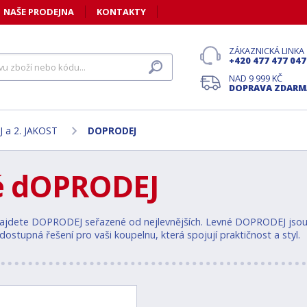
NAŠE PRODEJNA
KONTAKTY
ZÁKAZNICKÁ LINKA
+420 477 477 047
NAD 9 999 KČ
DOPRAVA ZDARM
 a 2. JAKOST
DOPRODEJ
é dOPRODEJ
ajdete DOPRODEJ seřazené od nejlevnějších. Levné DOPRODEJ jsou id
ostupná řešení pro vaši koupelnu, která spojují praktičnost a styl.