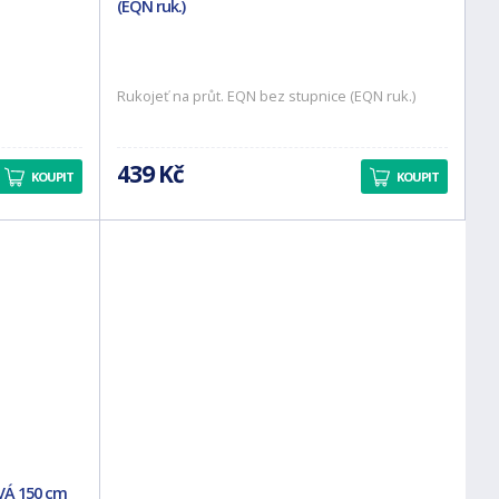
(EQN ruk.)
Rukojeť na průt. EQN bez stupnice (EQN ruk.)
439 Kč
KOUPIT
KOUPIT
VÁ 150 cm