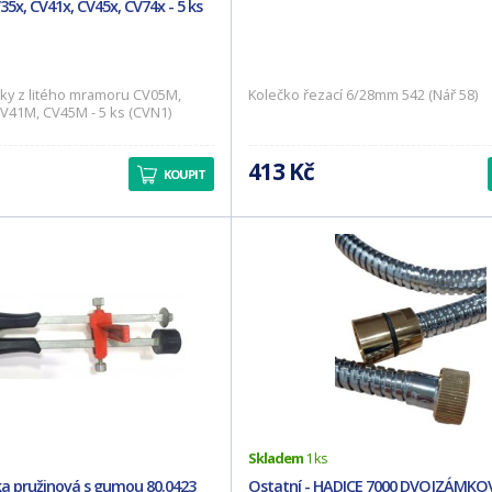
35x, CV41x, CV45x, CV74x - 5 ks
čky z litého mramoru CV05M,
Kolečko řezací 6/28mm 542 (Nář 58)
V41M, CV45M - 5 ks (CVN1)
413 Kč
KOUPIT
Skladem
1 ks
ka pružinová s gumou 80.0423
Ostatní - HADICE 7000 DVOJZÁMKO