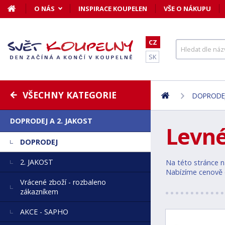
O NÁS
INSPIRACE KOUPELEN
VŠE O NÁKUPU
CZ
SK
VŠECHNY KATEGORIE
DOPRODEJ
DOPRODEJ A 2. JAKOST
Levn
DOPRODEJ
2. JAKOST
Na této stránce n
Nabízíme cenově d
Vrácené zboží - rozbaleno
zákazníkem
AKCE - SAPHO