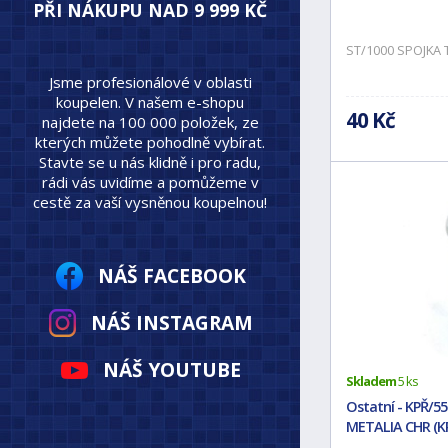
PŘI NÁKUPU NAD 9 999 KČ
ST/1000 SPOJKA 
Jsme profesionálové v oblasti
koupelen. V našem e-shopu
40 Kč
najdete na 100 000 položek, ze
kterých můžete pohodlně vybírat.
Stavte se u nás klidně i pro radu,
rádi vás uvidíme a pomůžeme v
cestě za vaší vysněnou koupelnou!
NÁŠ FACEBOOK
NÁŠ INSTAGRAM
NÁŠ YOUTUBE
Skladem
5 ks
Ostatní - KPŘ/5
METALIA CHR (KP