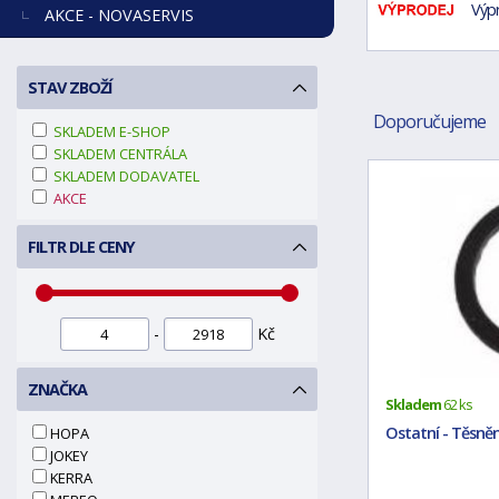
Výp
AKCE - NOVASERVIS
STAV ZBOŽÍ
Doporučujeme
SKLADEM E-SHOP
SKLADEM CENTRÁLA
SKLADEM DODAVATEL
AKCE
FILTR DLE CENY
-
Kč
ZNAČKA
Skladem
62 ks
Ostatní - Těsněn
HOPA
JOKEY
KERRA