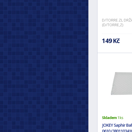
D/TORRE.ZL DRŽ
(D/TORRE,Z)
149 Kč
Skladem
1 ks
JOKEY Saphir Ba
0610 (380110341