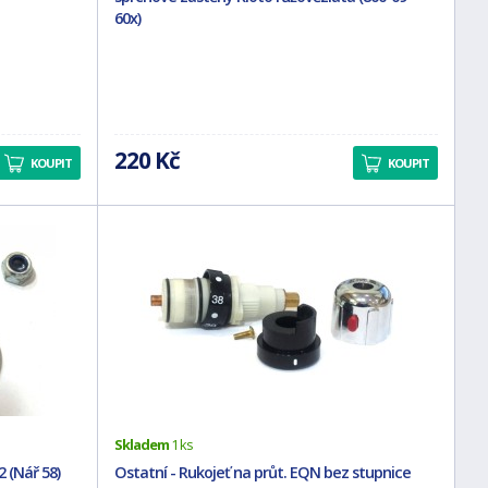
60x)
220 Kč
KOUPIT
KOUPIT
Skladem
1 ks
 (Nář 58)
Ostatní - Rukojeť na průt. EQN bez stupnice