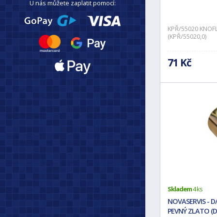
U nás můžete zaplatit pomocí:
KPŘ/55020 KNOFL
(KPŘ/55020,0)
71 Kč
Skladem
4 ks
NOVASERVIS - D
PEVNÝ ZLATO (D