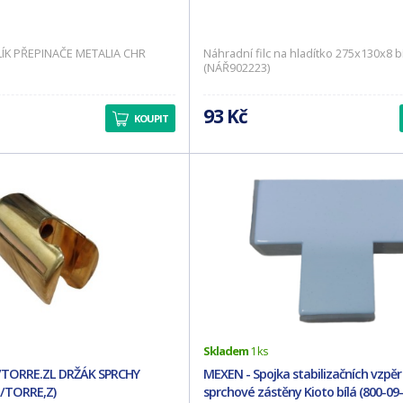
ÍK PŘEPINAČE METALIA CHR
Náhradní filc na hladítko 275x130x8 bí
(NÁŘ902223)
93 Kč
KOUPIT
Skladem
1 ks
/TORRE.ZL DRŽÁK SPRCHY
MEXEN - Spojka stabilizačních vzpěr
/TORRE,Z)
sprchové zástěny Kioto bílá (800-09-