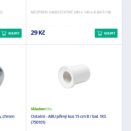
5)
NEOPREN SAMOSTATNÝ 280 x 140 x 8 (BAT/18)
29 Kč
KOUPIT
KOUPIT
Skladem
5 ks
m, chrom
Ostatní - ABU přímý kus 15 cm B / bal. 1KS
(750101)