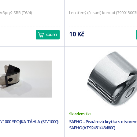
9x3pryž SBR (T6/4)
Len třený (česání) konopí (790015003
10 Kč
KOUPIT
Skladem
1 ks
/1000 SPOJKA TÁHLA (ST/1000)
SAPHO - Pisoárová krytka s otvore
SAPHO(AT92451/434800)