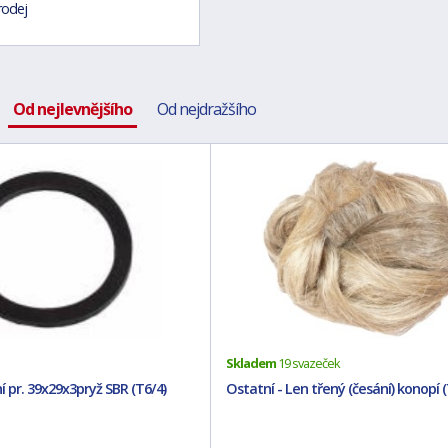
rodej
Od nejlevnějšího
Od nejdražšího
Skladem
19 svazeček
í pr. 39x29x3pryž SBR (T6/4)
Ostatní - Len třený (česání) konopí 