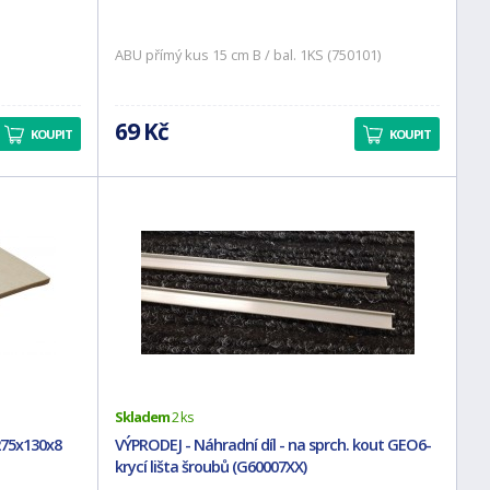
ABU přímý kus 15 cm B / bal. 1KS (750101)
69 Kč
KOUPIT
KOUPIT
Skladem
2 ks
 275x130x8
VÝPRODEJ - Náhradní díl - na sprch. kout GEO6-
krycí lišta šroubů (G60007XX)