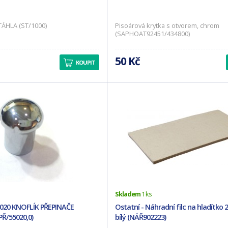
TÁHLA (ST/1000)
Pisoárová krytka s otvorem, chrom
(SAPHOAT92451/434800)
50 Kč
KOUPIT
Skladem
1 ks
5020 KNOFLÍK PŘEPINAČE
Ostatní - Náhradní filc na hladítko
Ř/55020,0)
bílý (NÁŘ902223)