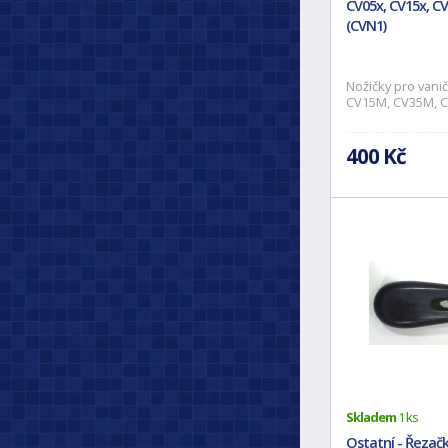
CV05x, CV15x, CV
(CVN1)
Nožičky pro vani
CV15M, CV35M, C
400 Kč
Skladem
1 ks
Ostatní - Řezač