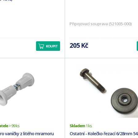
Připojovací souprava (521005-000)
205 Kč
KOUPIT
atele
> 99 ks
Skladem
1 ks
ro vaničky z litého mramoru
Ostatní - Kolečko řezací 6/28mm 542