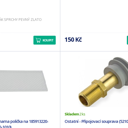
ÁK SPRCHY PEVNÝ ZLATO
150 Kč
KOUPIT
Skladem
2 ks
hama polička na 185913220-
Ostatní - Připojovací souprava (5210
0-1010)