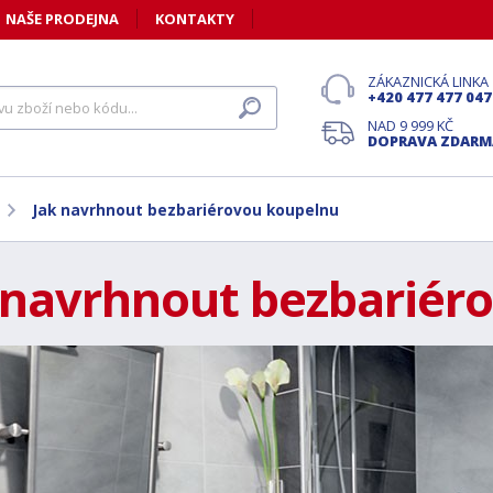
NAŠE PRODEJNA
KONTAKTY
ZÁKAZNICKÁ LINKA
+420 477 477 047
NAD 9 999 KČ
DOPRAVA ZDARM
Jak navrhnout bezbariérovou koupelnu
 navrhnout bezbariér