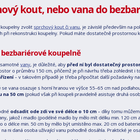
hový kout, nebo vana do bezba
 koupelny zvolit
sprchový kout či vanu
, je závislé především na 
 při rekonstrukci koupelny. Pokud máte dostatečně prostornou 
 bezbariérové koupelně
á samotné
vany
, je důležité, aby
před ní byl dostatečný prosto
stor o průměru 150 cm, přičemž je při návrhu třeba zohlednit i t
řízení
– v takovém případě je třeba připočítat další požadavky n
 se vana osazuje s horní hranou ve výšce 55–65 cm nad podlah
u na 50 cm
(pokud však při koupeli pravidelně asistuje druhá oso
hodné
odsadit ode zdi ve své délce o 10 cm
– díky tomu můžeme 
any, jakož i madlo (podélné madlo by mělo mít délku min. 120 cm 
lo o délce min. 50 cm by mělo být umístěno max. 20 cm od bateri
 na ni daná osoba užívající vanu pohodlně dosáhla. Praktické je os