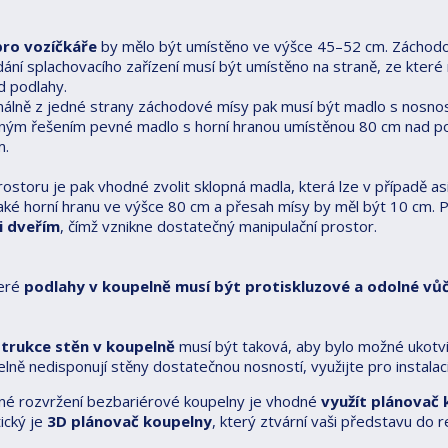
ro vozíčkáře
by mělo být umístěno ve výšce 45–52 cm. Záchodov
ání splachovacího zařízení musí být umístěno na straně, ze které
d podlahy.
álně z jedné strany záchodové mísy pak musí být madlo s nosností
ným řešením pevné madlo s horní hranou umístěnou 80 cm nad po
m.
ostoru je pak vhodné zvolit sklopná madla, která lze v případě a
aké horní hranu ve výšce 80 cm a přesah mísy by měl být 10 cm. 
i dveřím
, čímž vznikne dostatečný manipulační prostor.
eré
podlahy v koupelně musí být protiskluzové a odolné vů
trukce stěn v koupelně
musí být taková, aby bylo možné ukotvit
lně nedisponují stěny dostatečnou nosností, využijte pro instal
né rozvržení bezbariérové koupelny je vhodné
využít plánovač
ický je
3D plánovač koupelny
, který ztvární vaši představu do