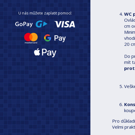
U nás můžete zaplatit pomocí:
WC p
Ovlád
cm o
Minim
vhod
20 c
Do pr
mít t
prot
Vešk
Kons
koupe
Pro důklad
Velmi prakt