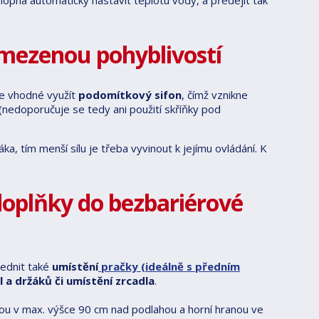
chopna automaticky nastavit teplotu vody, a předejít tak
omezenou pohyblivostí
je vhodné využít
podomítkový sifon
, čímž vznikne
(nedoporučuje se tedy ani použití skříňky pod
páka, tím menší sílu je třeba vyvinout k jejímu ovládání. K
 doplňky do bezbariérové
lednit také
umístění
pračky (ideálně s předním
 a držáků či umístění zrcadla
.
nou v max. výšce 90 cm nad podlahou a horní hranou ve