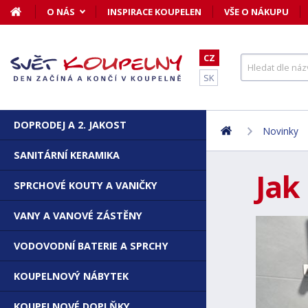
O NÁS
INSPIRACE KOUPELEN
VŠE O NÁKUPU
CZ
SK
DOPRODEJ A 2. JAKOST
Novinky
SANITÁRNÍ KERAMIKA
Jak
SPRCHOVÉ KOUTY A VANIČKY
VANY A VANOVÉ ZÁSTĚNY
VODOVODNÍ BATERIE A SPRCHY
KOUPELNOVÝ NÁBYTEK
KOUPELNOVÉ DOPLŇKY