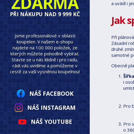
ZDARMA
a uvádí i j
PŘI NÁKUPU NAD 9 999 KČ
Jak 
Jsme profesionálové v oblasti
Při plánov
koupelen. V našem e-shopu
Zásadní ro
najdete na 100 000 položek, ze
druhé zmín
kterých můžete pohodlně vybírat.
samotné po
Stavte se u nás klidně i pro radu,
rádi vás uvidíme a pomůžeme v
Obecně plat
cestě za vaší vysněnou koupelnou!
Šířk
i oso
umís
NÁŠ FACEBOOK
Pro 
NÁŠ INSTAGRAM
NÁŠ YOUTUBE
Pro v
o 360