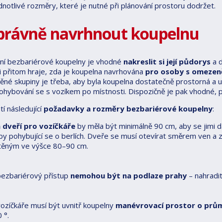
ednotlivé rozměry, které je nutné při plánování prostoru dodržet.
správně navrhnout koupelnu
ání bezbariérové koupelny je vhodné
nakreslit si její půdorys
a d
li přitom hraje, zda je koupelna navrhována
pro osoby s omezeně
ěné skupiny je třeba, aby byla koupelna dostatečně prostorná a um
hybování se s vozíkem po místnosti. Dispozičně je pak vhodné, po
í následující
požadavky a rozměry bezbariérové koupelny
:
a dveří pro vozíčkáře
by měla být minimálně 90 cm, aby se jimi d
by pohybující se o berlích. Dveře se musí otevírat směrem ven a
těným ve výšce 80–90 cm.
bezbariérový přístup
nemohou být na podlaze prahy
– nahradit
ozíčkáře musí být uvnitř koupelny
manévrovací prostor o prů
 °.