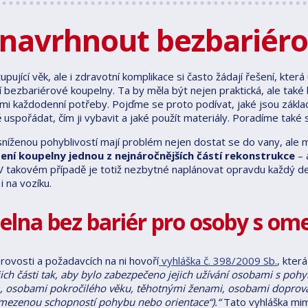
 navrhnout bezbariér
pující věk, ale i zdravotní komplikace si často žádají řešení, která 
 bezbariérové koupelny. Ta by měla být nejen praktická, ale tak
ími každodenní potřeby. Pojďme se proto podívat, jaké jsou základ
uspořádat, čím ji vybavit a jaké použít materiály. Poradíme také s
níženou pohyblivostí mají problém nejen dostat se do vany, ale m
ení koupelny jednou z nejnáročnějších částí rekonstrukce
– 
 V takovém případě je totiž nezbytné naplánovat opravdu každý d
 na vozíku.
elna bez bariér pro osoby s o
rovosti a požadavcích na ni hovoří
vyhláška č. 398/2009 Sb.
, kter
ejich části tak, aby bylo zabezpečeno jejich užívání osobami s 
, osobami pokročilého věku, těhotnými ženami, osobami doprovázejí
mezenou schopností pohybu nebo orientace“).“
Tato vyhláška mim