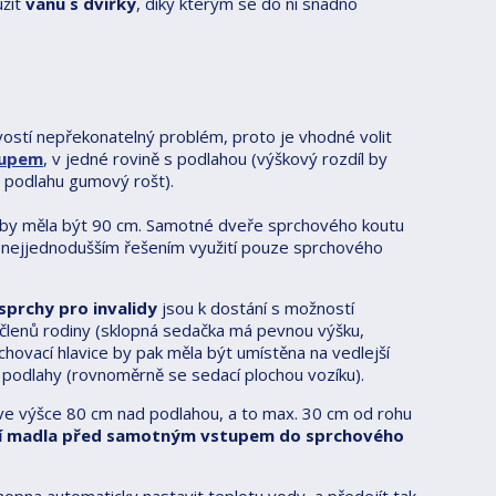
užít
vanu s dvířky
, díky kterým se do ní snadno
ostí nepřekonatelný problém, proto je vhodné volit
tupem
, v jedné rovině s podlahou (výškový rozdíl by
a podlahu gumový rošt).
u by měla být 90 cm. Samotné dveře sprchového koutu
 je nejjednodušším řešením využití pouze sprchového
 sprchy pro invalidy
jsou k dostání s možností
ce členů rodiny (sklopná sedačka má pevnou výšku,
hovací hlavice by pak měla být umístěna na vedlejší
 podlahy (rovnoměrně se sedací plochou vozíku).
e výšce 80 cm nad podlahou, a to max. 30 cm od rohu
í madla před samotným vstupem do sprchového