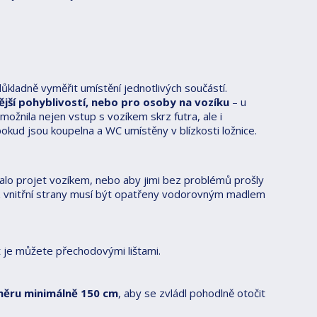
ůkladně vyměřit umístění jednotlivých součástí.
jší pohyblivostí, nebo pro osoby na vozíku
– u
ožnila nejen vstup s vozíkem skrz futra, ale i
kud jsou koupelna a WC umístěny v blízkosti ložnice.
alo projet vozíkem, nebo aby jimi bez problémů prošly
 z vnitřní strany musí být opatřeny vodorovným madlem
 je můžete přechodovými lištami.
měru minimálně 150 cm
, aby se zvládl pohodlně otočit