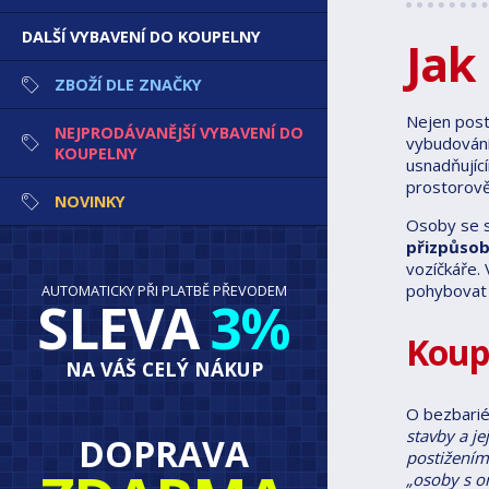
DALŠÍ VYBAVENÍ DO KOUPELNY
Jak
ZBOŽÍ DLE ZNAČKY
Nejen postu
NEJPRODÁVANĚJŠÍ VYBAVENÍ DO
vybudování
KOUPELNY
usnadňujíc
prostorově 
NOVINKY
Osoby se s
přizpůsob
vozíčkáře.
pohybovat i
AUTOMATICKY PŘI PLATBĚ PŘEVODEM
SLEVA
3%
Koup
NA VÁŠ CELÝ NÁKUP
O bezbarié
stavby a j
DOPRAVA
postižením
„osoby s o