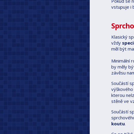
Pokud se n
vstupuje i
Sprcho
Klasický s
vždy
spec
měl být ma
Minimální 
by měly být
závěsu nam
Součástí s
výškového n
kterou nel
stěně ve v
Součástí s
sprchového
koutu
.