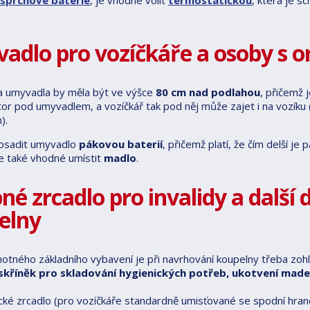
sprchové baterie
, je vhodné volit
termostatickou
, která je s
adlo pro vozíčkáře a osoby s 
a umyvadla by měla být ve výšce
80 cm nad podlahou
, přičemž 
tor pod umyvadlem, a vozíčkář tak pod něj může zajet i na vozíku 
).
osadit umyvadlo
pákovou baterií
, přičemž platí, že čím delší je 
e také vhodné umístit
madlo
.
né zrcadlo pro invalidy a další
elny
tného základního vybavení je při navrhování koupelny třeba zoh
 skříněk pro skladování hygienických potřeb, ukotvení madel
ické zrcadlo (pro vozíčkáře standardně umisťované se spodní hra