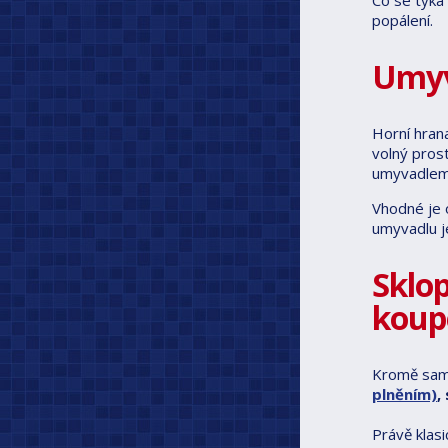
Co se týká
popálení.
Umyv
Horní hran
volný pros
umyvadlem
Vhodné je 
umyvadlu j
Sklop
koup
Kromě samo
plněním)
,
Právě klas