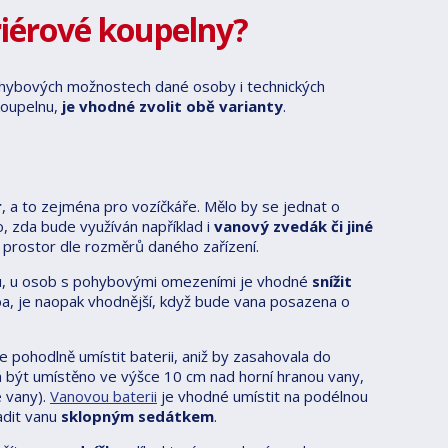
riérové koupelny?
pohybových možnostech dané osoby i technických
koupelnu,
je vhodné zvolit obě varianty
.
r
, a to zejména pro vozíčkáře. Mělo by se jednat o
o, zda bude využíván například i
vanový zvedák či jiné
a prostor dle rozměrů daného zařízení.
ou, u osob s pohybovými omezeními je vhodné
snížit
ba, je naopak vhodnější, když bude vana posazena o
pohodlně umístit baterii, aniž by zasahovala do
a být umístěno ve výšce 10 cm nad horní hranou vany,
e vany).
Vanovou baterii
je vhodné umístit na podélnou
adit vanu
sklopným sedátkem
.