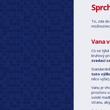
Sprc
To, zda do
možnostech
Vana v
Co se týk
kruhový pro
zvedací za
Standardně
tuto výšk
něco výše).
Vanu je v
prostoru v
svislé mad
stranu, aby