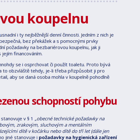
ovou koupelnu
usnadní i ty nejběžnější denní činnosti. Jedním z nich je
é bezpečná, bez překážek a s pomocnými prvky
ní požadavky na bezbariérovou koupelnu, jak ji
 jejím financováním.
nohdy se i osprchovat či použít toaletu. Proto bývá
a to obzvláště tehdy, je-li třeba přizpůsobit ji pro
etail, aby se daná osoba mohla v koupelně pohodlně
mezenou schopností pohybu
á stanovuje v § 1
„obecné technické požadavky na
pohybovým, zrakovým, sluchovým a mentálním
cími dítě v kočárku nebo dítě do tří let (dále jen
o jiné stanovuje i
požadavky na hygienická zařízení