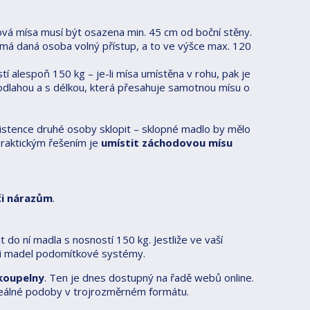
á mísa musí být osazena min. 45 cm od boční stěny.
 má daná osoba volný přístup, a to ve výšce max. 120
 alespoň 150 kg – je-li mísa umístěna v rohu, pak je
dlahou a s délkou, která přesahuje samotnou mísu o
sistence druhé osoby sklopit – sklopné madlo by mělo
Praktickým řešením je
umístit záchodovou mísu
či nárazům
.
 do ní madla s nosností 150 kg. Jestliže ve vaší
aci madel podomítkové systémy.
 koupelny
. Ten je dnes dostupný na řadě webů online.
 reálné podoby v trojrozměrném formátu.