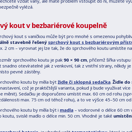
echcete vzdát vany, ale máte problém vstoupit do ní, můžete vy
 bezpečně vylézá.
vý kout v bezbariérové koupelně
prchový kout s vaničkou může být pro mnohé s omezenou pohybliv
iálně stavebně řešený
sprchový kout s bezbariérovým přís
x. 2 cm – vyrovnat jej lze tak, že do sprchového koutu umístíte n
rozměr sprchového koutu je pak
90 × 90 cm
, přičemž šířka vstup
 snadno otevíratelné jak z venkovní, tak z vnitřní strany, někdy
ísto pevné zástěny.
prchového koutu by měla být
židle či
sklopná sedačka
.
Židle do
astavení, což je praktičtější varianta, pokud ji bude využívat ví
ze měnit). Sedačku je doporučeno umístit max. 60 cm od rohu (sprc
zdálenosti max. 75 cm od téhož rohu), a to ve výšce 45–50 cm od
prchového koutu by měla být i
madla
– vodorovné o délce 60 cm v
 koutu, svislé madlo o délce min. 50 cm. Vhodné je také
umístěn