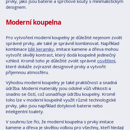
prvky, jako jsou baterie a sprchové kouty s minimalistickým
designem.
Moderní koupelna
Pro vytvoření moderní koupelny je důležité nejenom zvolit
správné prvky, ale také je správně kombinovat. Například
kombinace
bílé keramiky
, imitace kamene a dřeva mohou
vytvořit skvělý kontrast, který dodá koupelně jedinečný
vzhled. Kromě toho je důležité zvolit správné
osvětlení
,
které dokáže zvýraznit designové prvky a vytvořit
příjemnou atmosféru.
Výhodou moderní koupelny je také praktičnost a snadná
údržba. Moderní materiály jsou odolné vůči vlhkosti a
snadno se čistí, což usnadňuje údržbu koupelny. Kromě
toho lze v moderní koupelně využít různé technologické
prvky, jako jsou například dotykové baterie nebo
inteligentní toalety.
V souhrnu lze říci, že moderní koupelna s prvky imitace
kamene a dřeva je skvělou volbou pro všechny, kteří hledají