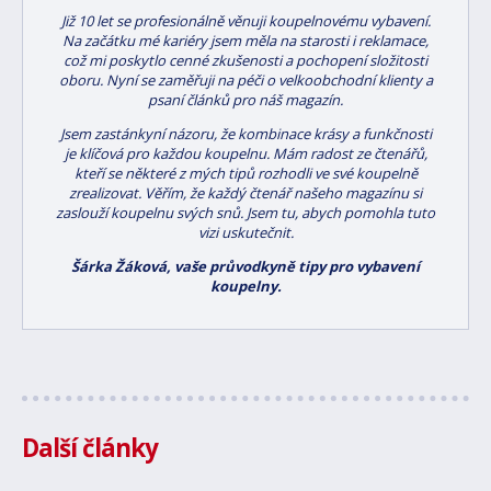
Již 10 let se profesionálně věnuji koupelnovému vybavení.
Na začátku mé kariéry jsem měla na starosti i reklamace,
což mi poskytlo cenné zkušenosti a pochopení složitosti
oboru. Nyní se zaměřuji na péči o velkoobchodní klienty a
psaní článků pro náš magazín.
Jsem zastánkyní názoru, že kombinace krásy a funkčnosti
je klíčová pro každou koupelnu. Mám radost ze čtenářů,
kteří se některé z mých tipů rozhodli ve své koupelně
zrealizovat. Věřím, že každý čtenář našeho magazínu si
zaslouží koupelnu svých snů. Jsem tu, abych pomohla tuto
vizi uskutečnit.
Šárka Žáková, vaše průvodkyně tipy pro vybavení
koupelny.
Další články