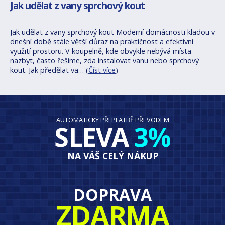
Jak udělat z vany sprchový kout
Jak udělat z vany sprchový kout Moderní domácnosti kladou v
dnešní době stále větší důraz na praktičnost a efektivní
využití prostoru. V koupelně, kde obvykle nebývá místa
nazbyt, často řešíme, zda instalovat vanu nebo sprchový
kout. Jak předělat va… (
Číst více
)
AUTOMATICKY PŘI PLATBĚ PŘEVODEM
SLEVA
3%
NA VÁŠ CELÝ NÁKUP
DOPRAVA
ZDARMA