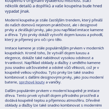
koupelnu v originální vyladěnou místnost.
Stačí
několik detailů a doplňků a vaše koupelna bude hned
vypadat jinak.
Moderní koupelna je stále častějším trendem, který přináší
do našich domovů nejenom praktičnost, ale i designové
prvky a zkrášlující prvky, jako jsou například imitace kamene
a dřeva. Tyto prvky dokáží vytvořit dojem luxusu a pohodlí,
který je příjemný pro oči i pro tělo.
Imitace kamene je stále populárnějším prvkem v moderních
koupelnách. Kromě toho, že vytváří dojem luxusu a
elegence, dokáže také nabídnout vysokou odolnost a
trvanlivost. Například obklady a dlažby z umělého kamene
jsou snadno udržovatelné a odolné vůči vlhkosti, což je v
koupelně velkou výhodou. Tyto prvky lze také snadno
kombinovat s dalšími designovými prvky, jako jsou moderní
baterie,
sprchové kouty
a vaničky.
Dalším populárním prvkem v moderní koupelně je imitace
dřeva. Tento prvek vytváří dojem přírodního prostředí a
dodává koupelně teplou a příjemnou atmosféru. Dřevěné
obklady a dlažby lze také snadno kombinovat s moderními