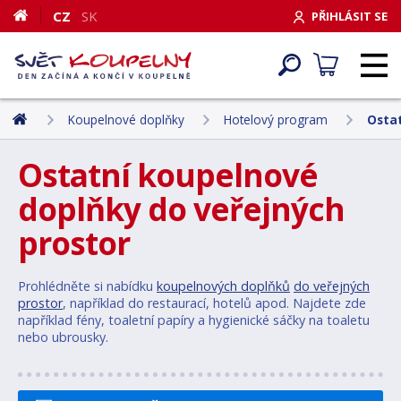
CZ
SK
PŘIHLÁSIT SE
Koupelnové doplňky
Hotelový program
Osta
Ostatní koupelnové
doplňky do veřejných
prostor
Prohlédněte si nabídku
koupelnových doplňků
do veřejných
prostor
, například do restaurací, hotelů apod. Najdete zde
například fény, toaletní papíry a hygienické sáčky na toaletu
nebo ubrousky.