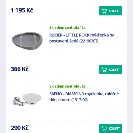
1 195 Kč
KOUPIT
Skladem centrála
1 ks
RIDDER - LITTLE ROCK mýdlenka na
postavení, šedá (22190307)
366 Kč
KOUPIT
Skladem centrála
3 ks
SAPHO - DIAMOND mýdlenka, mléčné
sklo, chrom (1317-02)
290 Kč
KOUPIT