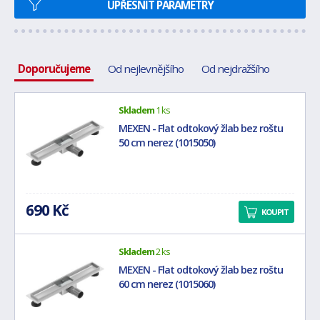
UPŘESNIT PARAMETRY
Doporučujeme
Od nejlevnějšího
Od nejdražšího
Skladem
1 ks
MEXEN - Flat odtokový žlab bez roštu
50 cm nerez (1015050)
690 Kč
KOUPIT
Skladem
2 ks
MEXEN - Flat odtokový žlab bez roštu
60 cm nerez (1015060)