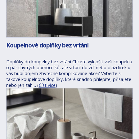
Koupelnové doplňky bez vrtání
Doplňky do koupelny bez vrtání Chcete vylepšit vaši koupelnu
o pár chytrých pomocníků, ale vrtání do zdí nebo dlaždiček u
vás budí dojem zbytečně komplikované akce? Vyberte si
takové koupelnové doplňky, které snadno přilepíte, přisajete
nebo jen zah… (
Číst více
)