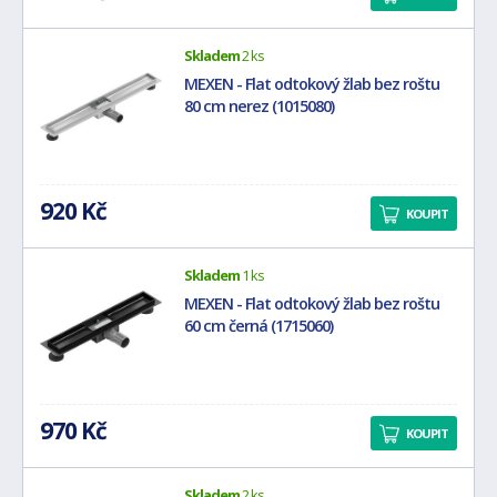
Skladem
2 ks
MEXEN - Flat odtokový žlab bez roštu
80 cm nerez (1015080)
920 Kč
KOUPIT
Skladem
1 ks
MEXEN - Flat odtokový žlab bez roštu
60 cm černá (1715060)
970 Kč
KOUPIT
Skladem
2 ks