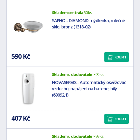
Skladem centrála
50 ks
SAPHO - DIAMOND mýdlenka, mléčné
sklo, bronz (1318-02)
590 Kč
KOUPIT
Skladem u dodavatele
> 99 ks
NOVASERVIS - Automatický osvěžovač
vzduchu, napájení na baterie, bílý
(69092,1)
407 Kč
KOUPIT
Skladem u dodavatele
> 99 ks