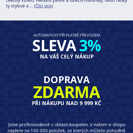
celkový vzhled. Hledáte pevné a funkční materiály, nebo raději
ty stylové a … (
Číst více
)
AUTOMATICKY PŘI PLATBĚ PŘEVODEM
SLEVA
3%
NA VÁŠ CELÝ NÁKUP
DOPRAVA
ZDARMA
PŘI NÁKUPU NAD 9 999 KČ
Jsme profesionálové v oblasti koupelen. V našem e-shopu
najdete na 100 000 položek, ze kterých můžete pohodlně