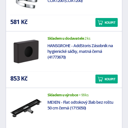
COA1200 (COA1200)
581 Kč
KOUPIT
Skladem u dodavatele
2 ks
HANSGROHE - AddStoris Zásobník na
hygienické sáčky, matná černá
(41773670)
853 Kč
KOUPIT
Skladem u výrobce
> 99 ks
MEXEN - Flat odtokový žlab bez roštu
50 cm černá (1715050)