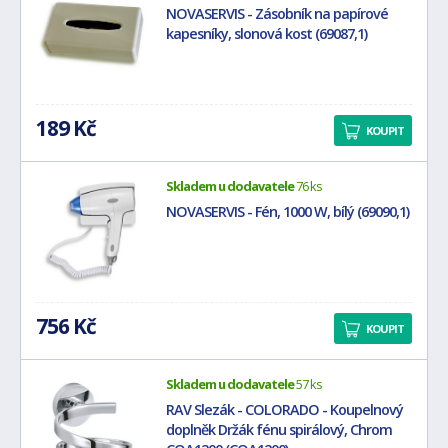
NOVASERVIS - Zásobník na papírové
kapesníky, slonová kost (69087,1)
189 Kč
KOUPIT
Skladem u dodavatele
76 ks
NOVASERVIS - Fén, 1000 W, bílý (69090,1)
756 Kč
KOUPIT
Skladem u dodavatele
57 ks
RAV Slezák - COLORADO - Koupelnový
doplněk Držák fénu spirálový, Chrom