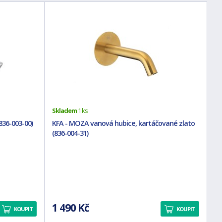
Skladem
1 ks
836-003-00)
KFA - MOZA vanová hubice, kartáčované zlato
(836-004-31)
1 490 Kč
KOUPIT
KOUPIT