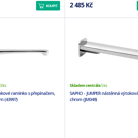
2 485 Kč
KOUPIT
3 ks
Skladem centrála
5 ks
okové ramínko s přepínačem,
SAPHO - JUMPER nástěnná výtoková
m (43997)
chrom (JM049)