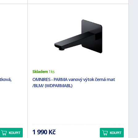
Skladem
1 ks
tková,
OMNIRES - PARMA vanový výtok černá mat
/BLM/ (WDPARMABL)
1 990 Kč
KOUPIT
KOUPIT