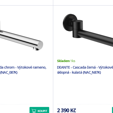
Skladem
1 ks
da chrom - Výtokové rameno,
DEANTE - Cascada černá - Výtokov
 (NAC_087K)
sklopná - kulatá (NAC_N87K)
2 390 Kč
KOUPIT