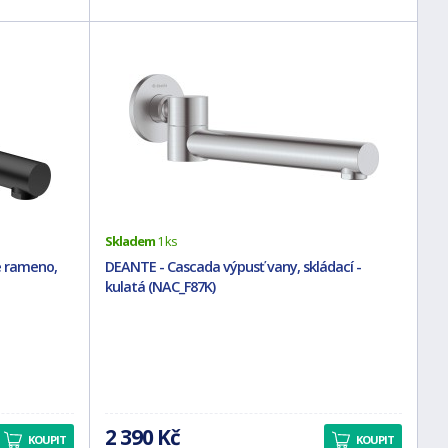
Skladem
1 ks
é rameno,
DEANTE - Cascada výpusť vany, skládací -
kulatá (NAC_F87K)
2 390 Kč
KOUPIT
KOUPIT