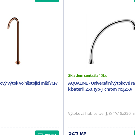
Skladem centrála
10 ks
vý výtok volněstojící měď /CP/
AQUALINE - Universální výtokové r
k baterii, 250, typ-J, chrom (15J250)
Výtoková hubice tvar J, 3/4“x18x250
367 Kč