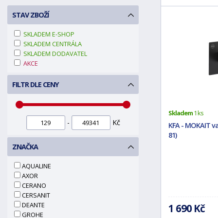
STAV ZBOŽÍ
SKLADEM E-SHOP
SKLADEM CENTRÁLA
SKLADEM DODAVATEL
AKCE
FILTR DLE CENY
Skladem
1 ks
-
Kč
KFA - MOKAIT va
81)
ZNAČKA
AQUALINE
AXOR
CERANO
CERSANIT
DEANTE
1 690 Kč
GROHE