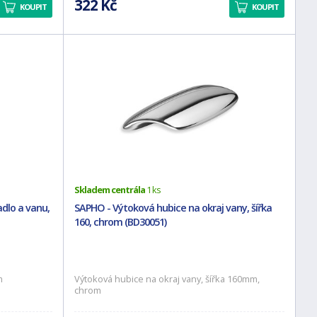
322 Kč
KOUPIT
KOUPIT
Skladem centrála
1 ks
dlo a vanu,
SAPHO - Výtoková hubice na okraj vany, šířka
160, chrom (BD30051)
m
Výtoková hubice na okraj vany, šířka 160mm,
chrom