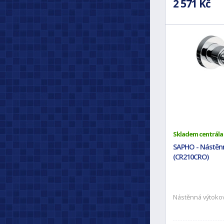
2 571 Kč
Skladem centrála
SAPHO - Nástěnn
(CR210CRO)
Nástěnná výtoko