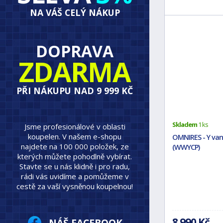
NA VÁŠ CELÝ NÁKUP
DOPRAVA
ZDARMA
PŘI NÁKUPU NAD 9 999 KČ
Skladem
1 ks
Jsme profesionálové v oblasti
koupelen. V našem e-shopu
OMNIRES - Y vano
najdete na 100 000 položek, ze
(WWYCP)
kterých můžete pohodlně vybírat.
Stavte se u nás klidně i pro radu,
rádi vás uvidíme a pomůžeme v
cestě za vaší vysněnou koupelnou!
8 990 Kč
NÁŠ FACEBOOK