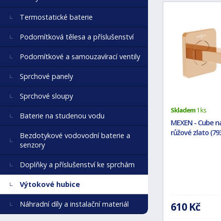
Termostatické baterie
Podomítková tělesa a příslušenství
Podomítkové a samouzavírací ventily
Sprchové panely
Sprchové sloupy
Skladem
1 ks
Baterie na studenou vodu
MEXEN - Cube ná
růžové zlato (79
Bezdotykové vodovodní baterie a
senzory
Doplňky a příslušenství ke sprchám
Výtokové hubice
Náhradní díly a instalační materiál
610 Kč