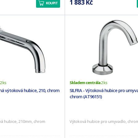
1 883 Kč
KOUPIT
2 ks
Skladem centrála
2 ks
á výtoková hubice, 210, chrom
SILFRA - Výtoková hubice pro umyva
chrom (AT96151)
vá hubice, 210mm, chrom
Výtoková hubice pro umyvadlo, chro