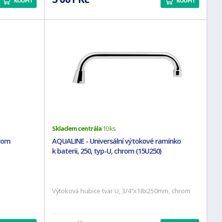
KOUPIT
KOUPIT
Skladem centrála
10 ks
hrom
AQUALINE - Universální výtokové ramínko
k baterii, 250, typ-U, chrom (15U250)
Výtoková hubice tvar U, 3/4“x18x250mm, chrom