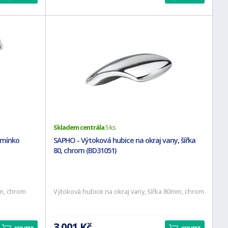
Skladem centrála
5 ks
amínko
SAPHO - Výtoková hubice na okraj vany, šířka
80, chrom (BD31051)
mm, chrom
Výtoková hubice na okraj vany, šířka 80mm, chrom
3 001 Kč