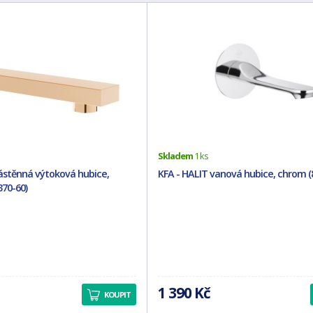
Skladem
1 ks
stěnná výtoková hubice,
KFA - HALIT vanová hubice, chrom (
370-60)
1 390 Kč
KOUPIT