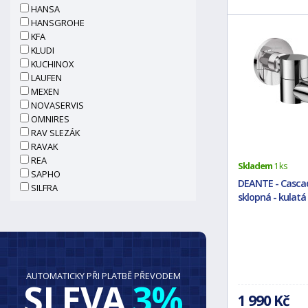
HANSA
HANSGROHE
KFA
KLUDI
KUCHINOX
LAUFEN
MEXEN
NOVASERVIS
OMNIRES
RAV SLEZÁK
RAVAK
REA
Skladem
1 ks
SAPHO
DEANTE - Casca
SILFRA
sklopná - kulatá
AUTOMATICKY PŘI PLATBĚ PŘEVODEM
SLEVA
3%
1 990 Kč