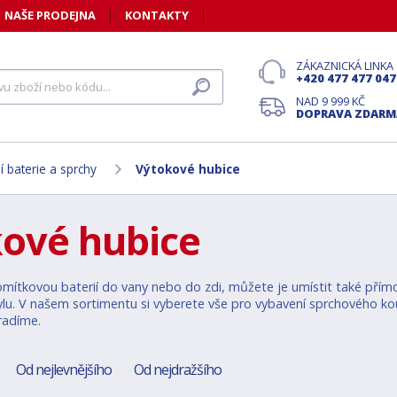
NAŠE PRODEJNA
KONTAKTY
ZÁKAZNICKÁ LINKA
+420 477 477 047
NAD 9 999 KČ
DOPRAVA ZDARM
 baterie a sprchy
Výtokové hubice
ové hubice
domítkovou baterií do vany nebo do zdi, můžete je umístit také přímo 
tylu. V našem sortimentu si vyberete vše pro vybavení sprchového ko
radíme.
Od nejlevnějšího
Od nejdražšího