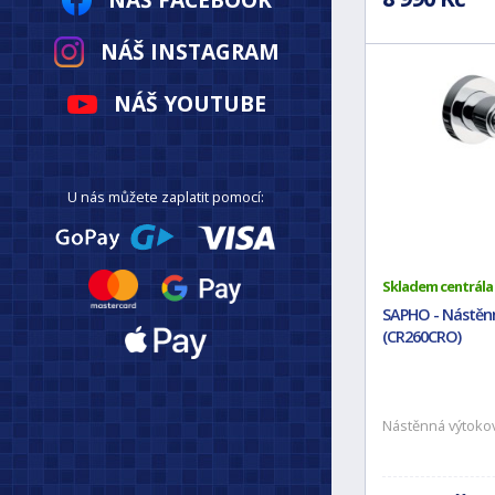
NÁŠ INSTAGRAM
NÁŠ YOUTUBE
U nás můžete zaplatit pomocí:
Skladem centrála
SAPHO - Nástěnn
(CR260CRO)
Nástěnná výtoko