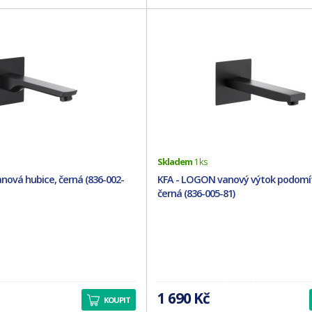
Skladem
1 ks
nová hubice, černá (836-002-
KFA - LOGON vanový výtok podomí
černá (836-005-81)
1 690 Kč
KOUPIT