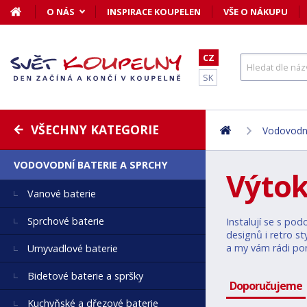
O NÁS
INSPIRACE KOUPELEN
VŠE O NÁKUPU
CZ
SK
VŠECHNY KATEGORIE
Vodovodní
VODOVODNÍ BATERIE A SPRCHY
Výtok
Vanové baterie
Sprchové baterie
Instalují se s po
designů i retro s
a my vám rádi po
Umyvadlové baterie
Bidetové baterie a spršky
Doporučujeme
Kuchyňské a dřezové baterie