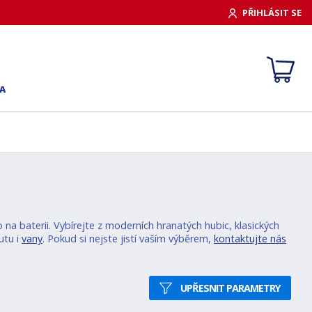
PŘIHLÁSIT SE
A
na baterii. Vybírejte z moderních hranatých hubic, klasických
utu i
vany
. Pokud si nejste jistí vaším výběrem,
kontaktujte nás
UPŘESNIT PARAMETRY