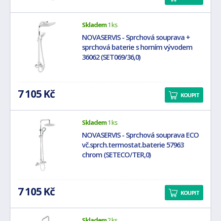
Skladem
1 ks
NOVASERVIS - Sprchová souprava +
sprchová baterie s horním vývodem
36062 (SET069/36,0)
7 105 Kč
KOUPIT
Skladem
1 ks
NOVASERVIS - Sprchová souprava ECO
vč.sprch.termostat.baterie 57963
chrom (SETECO/TER,0)
7 105 Kč
KOUPIT
Skladem
2 ks