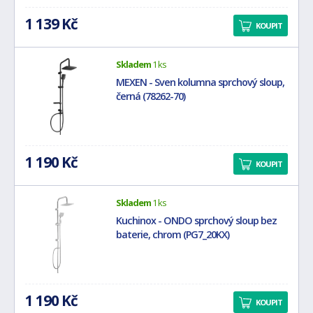
1 139 Kč
KOUPIT
Skladem
1 ks
MEXEN - Sven kolumna sprchový sloup,
černá (78262-70)
1 190 Kč
KOUPIT
Skladem
1 ks
Kuchinox - ONDO sprchový sloup bez
baterie, chrom (PG7_20KX)
1 190 Kč
KOUPIT