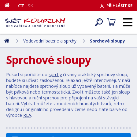
CZ
SK
PŘIHLÁSIT SE
Vodovodní baterie a sprchy
Sprchové sloupy
Sprchové sloupy
Pokud si pořídíte do
sprchy
či vany praktický sprchový sloup,
budete si užívat zaslouženou relaxaci ještě intenzivněji. V naší
nabídce najdete sprchový sloup už vybavený baterií. Ta může
být páková nebo termostatická. Zvolit můžete také jen sloup
s hlavovou a ruční sprchou pro připojení na vaši stávající
baterii. Vybírat můžete z moderních hranatých tvarů, retro
designu i originálního provedení v černé nebo zlaté barvě od
výrobce
REA
.