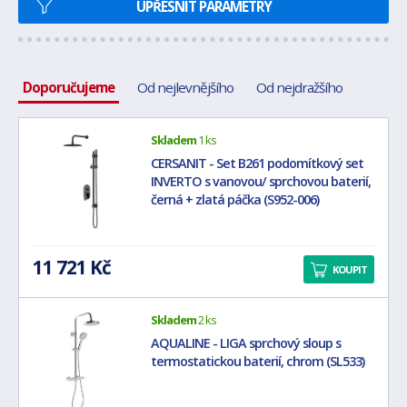
UPŘESNIT PARAMETRY
Doporučujeme
Od nejlevnějšího
Od nejdražšího
Skladem
1 ks
CERSANIT - Set B261 podomítkový set
INVERTO s vanovou/ sprchovou baterií,
černá + zlatá páčka (S952-006)
11 721 Kč
KOUPIT
Skladem
2 ks
AQUALINE - LIGA sprchový sloup s
termostatickou baterií, chrom (SL533)