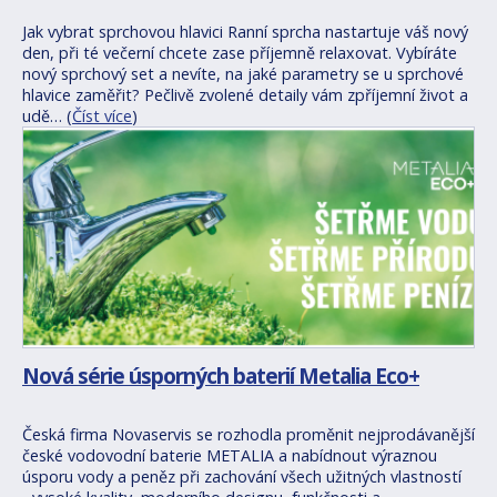
Jak vybrat sprchovou hlavici Ranní sprcha nastartuje váš nový
den, při té večerní chcete zase příjemně relaxovat. Vybíráte
nový sprchový set a nevíte, na jaké parametry se u sprchové
hlavice zaměřit? Pečlivě zvolené detaily vám zpříjemní život a
udě… (
Číst více
)
Nová série úsporných baterií Metalia Eco+
Česká firma Novaservis se rozhodla proměnit nejprodávanější
české vodovodní baterie METALIA a nabídnout výraznou
úsporu vody a peněz při zachování všech užitných vlastností