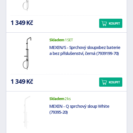
1 349 Kč
KOUPIT
Skladem
1 SET
MEXEN/S - Sprchový sloupxbez baterie
a bez příslušenství, černá (7939199-70)
1 349 Kč
KOUPIT
Skladem
2 ks
MEXEN - Q sprchový sloup White
(79395-20)