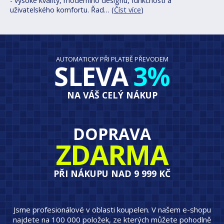
- vysoké kvality, moderního designu, funkčnosti a
uživatelského komfortu. Řad… (
Číst více
)
AUTOMATICKY PŘI PLATBĚ PŘEVODEM
SLEVA
3%
NA VÁŠ CELÝ NÁKUP
DOPRAVA
ZDARMA
PŘI NÁKUPU NAD 9 999 KČ
Jsme profesionálové v oblasti koupelen. V našem e-shopu
najdete na 100 000 položek, ze kterých můžete pohodlně