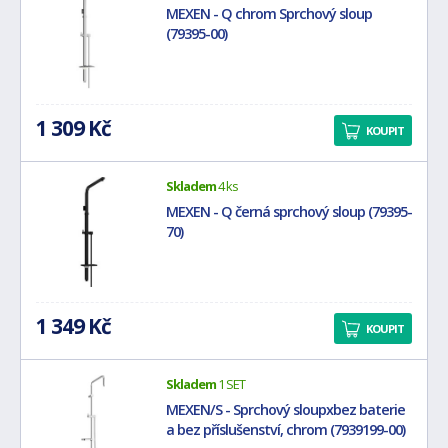
MEXEN - Q chrom Sprchový sloup
(79395-00)
1 309 Kč
KOUPIT
Skladem
4 ks
MEXEN - Q černá sprchový sloup (79395-
70)
1 349 Kč
KOUPIT
Skladem
1 SET
MEXEN/S - Sprchový sloupxbez baterie
a bez příslušenství, chrom (7939199-00)