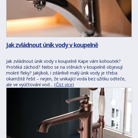
Jak zvládnout únik vody v koupelně
Jak zvládnout únik vody v koupelně Kape vám kohoutek?
Protéká záchod? Nebo se na stěnách v koupelně objevují
mokré fleky? Jakýkoli, i zdánlivě malý únik vody je třeba
okamžitě řešit – nejen, že unikající voda bez užitku odteče,
ale ve vyúčtování vod… (
Číst více
)