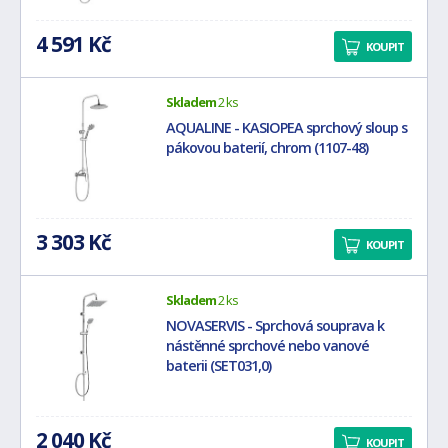
4 591 Kč
KOUPIT
Skladem
2 ks
AQUALINE - KASIOPEA sprchový sloup s
pákovou baterií, chrom (1107-48)
3 303 Kč
KOUPIT
Skladem
2 ks
NOVASERVIS - Sprchová souprava k
nástěnné sprchové nebo vanové
baterii (SET031,0)
2 040 Kč
KOUPIT