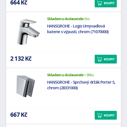
664 Kč
KOUPIT
Skladem u dodavatele
3 ks
HANSGROHE - Logis Umyvadlová
baterie s výpustí, chrom (71070000)
2 132 Kč
KOUPIT
Skladem u dodavatele
> 99 ks
HANSGROHE - Sprchový držák Porter S,
chrom (28331000)
667 Kč
KOUPIT