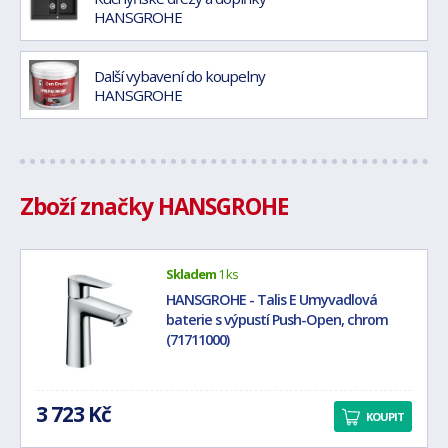
HANSGROHE
Další vybavení do koupelny
HANSGROHE
Zboží značky HANSGROHE
Skladem
1 ks
HANSGROHE - Talis E Umyvadlová
baterie s výpustí Push-Open, chrom
(71711000)
3 723 Kč
KOUPIT