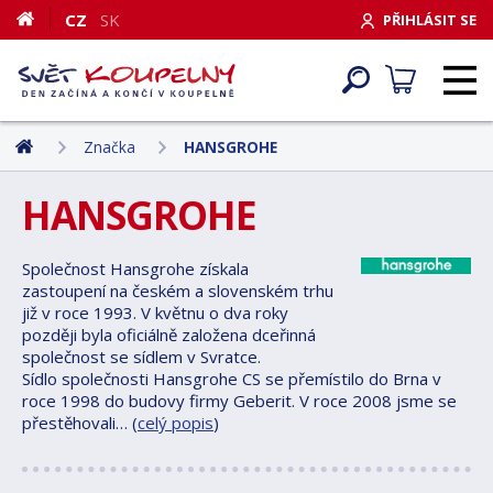
CZ
SK
PŘIHLÁSIT SE
Značka
HANSGROHE
HANSGROHE
Společnost Hansgrohe získala
zastoupení na českém a slovenském trhu
již v roce 1993. V květnu o dva roky
později byla oficiálně založena dceřinná
společnost se sídlem v Svratce.
Sídlo společnosti Hansgrohe CS se přemístilo do Brna v
roce 1998 do budovy firmy Geberit. V roce 2008 jsme se
přestěhovali… (
celý popis
)