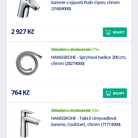
baterie s výpustí Push-Open, chrom
(31604000)
2 927 Kč
KOUPIT
Skladem u dodavatele
27 ks
HANSGROHE - Sprchová hadice 200 cm,
chrom (28274000)
764 Kč
KOUPIT
Skladem u dodavatele
10 ks
HANSGROHE - Talis E Umyvadlová
baterie, CoolStart, chrom (71714000)