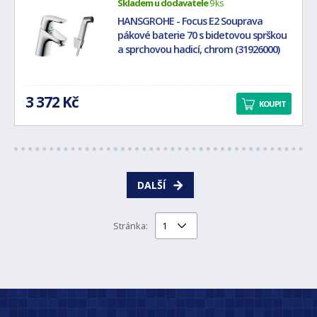
Skladem u dodavatele
9 ks
HANSGROHE - Focus E2 Souprava
pákové baterie 70 s bidetovou sprškou
a sprchovou hadicí, chrom (31926000)
3 372 Kč
KOUPIT
DALŠÍ
Stránka: