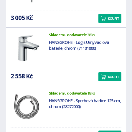
3 005 Kč
KOUPIT
Skladem u dodavatele
38 ks
HANSGROHE - Logis Umyvadlová
baterie, chrom (71101000)
2 558 Kč
KOUPIT
Skladem u dodavatele
18 ks
HANSGROHE - Sprchová hadice 125 cm,
chrom (28272000)