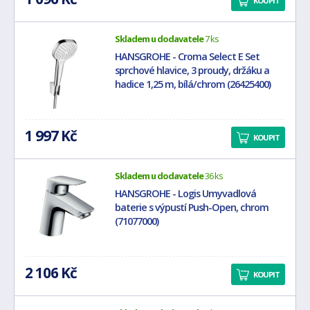
KOUPIT
Skladem u dodavatele
7 ks
HANSGROHE - Croma Select E Set
sprchové hlavice, 3 proudy, držáku a
hadice 1,25 m, bílá/chrom (26425400)
1 997 Kč
KOUPIT
Skladem u dodavatele
36 ks
HANSGROHE - Logis Umyvadlová
baterie s výpustí Push-Open, chrom
(71077000)
2 106 Kč
KOUPIT