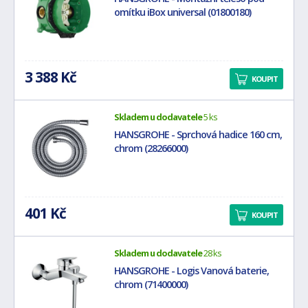
omítku iBox universal (01800180)
3 388 Kč
KOUPIT
Skladem u dodavatele
5 ks
HANSGROHE - Sprchová hadice 160 cm,
chrom (28266000)
401 Kč
KOUPIT
Skladem u dodavatele
28 ks
HANSGROHE - Logis Vanová baterie,
chrom (71400000)