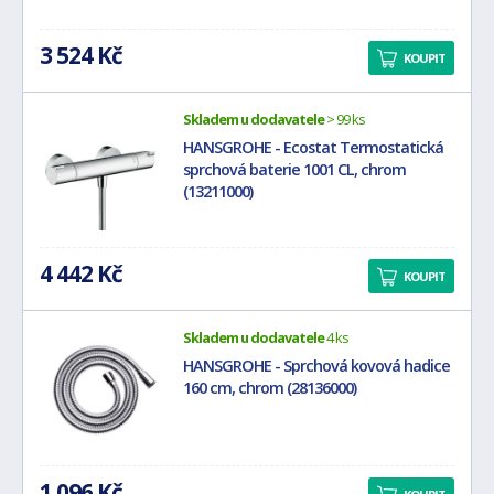
3 524 Kč
KOUPIT
Skladem u dodavatele
> 99 ks
HANSGROHE - Ecostat Termostatická
sprchová baterie 1001 CL, chrom
(13211000)
4 442 Kč
KOUPIT
Skladem u dodavatele
4 ks
HANSGROHE - Sprchová kovová hadice
160 cm, chrom (28136000)
1 096 Kč