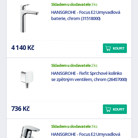
Skladem u dodavatele
3 ks
HANSGROHE - Focus E2 Umyvadlová
baterie, chrom (31518000)
4 140 Kč
KOUPIT
Skladem u dodavatele
2 ks
HANSGROHE - Fixfit Sprchové kolínko
se zpětným ventilem, chrom (26457000)
736 Kč
KOUPIT
Skladem u dodavatele
3 ks
HANSGROHE - Focus E2 Umyvadlová