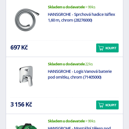
Skladem u dodavatele
> 99 ks
HANSGROHE - Sprchová hadice Isiflex
1,60 m, chrom (28276000)
697 Kč
KOUPIT
Skladem u dodavatele
22 ks
HANSGROHE - Logis Vanová baterie
pod omítku, chrom (71405000)
3 156 Kč
KOUPIT
Skladem u dodavatele
> 99 ks
HANSGROHE - Montážní těleso pod