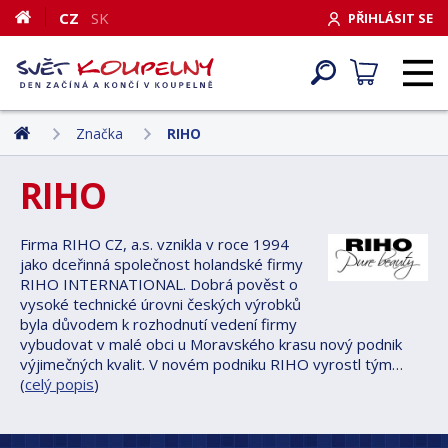
CZ
SK
PŘIHLÁSIT SE
Značka
RIHO
RIHO
Firma RIHO CZ, a.s. vznikla v roce 1994
jako dceřinná společnost holandské firmy
RIHO INTERNATIONAL. Dobrá pověst o
vysoké technické úrovni českých výrobků
byla důvodem k rozhodnutí vedení firmy
vybudovat v malé obci u Moravského krasu nový podnik
výjimečných kvalit. V novém podniku RIHO vyrostl tým…
(
celý popis
)