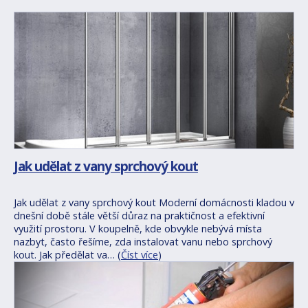
Jak udělat z vany sprchový kout
Jak udělat z vany sprchový kout Moderní domácnosti kladou v
dnešní době stále větší důraz na praktičnost a efektivní
využití prostoru. V koupelně, kde obvykle nebývá místa
nazbyt, často řešíme, zda instalovat vanu nebo sprchový
kout. Jak předělat va… (
Číst více
)