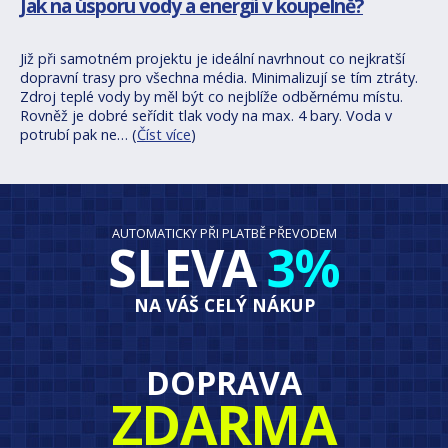
Jak na úsporu vody a energií v koupelně?
Již při samotném projektu je ideální navrhnout co nejkratší
dopravní trasy pro všechna média. Minimalizují se tím ztráty.
Zdroj teplé vody by měl být co nejblíže odběrnému místu.
Rovněž je dobré seřídit tlak vody na max. 4 bary. Voda v
potrubí pak ne… (
Číst více
)
AUTOMATICKY PŘI PLATBĚ PŘEVODEM
SLEVA
3%
NA VÁŠ CELÝ NÁKUP
DOPRAVA
ZDARMA