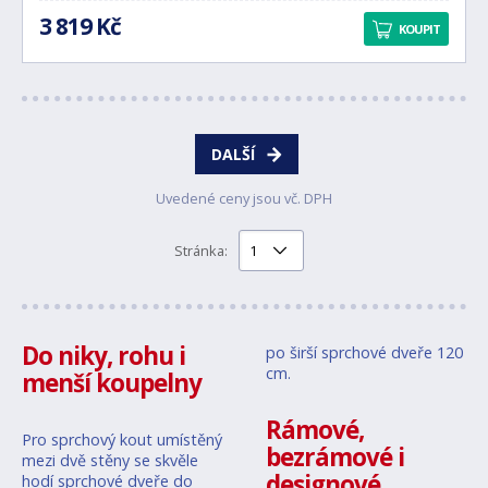
3 819 Kč
KOUPIT
DALŠÍ
Uvedené ceny jsou vč. DPH
Stránka:
Do niky, rohu i
po širší sprchové dveře 120
cm.
menší koupelny
Rámové,
Pro sprchový kout umístěný
bezrámové i
mezi dvě stěny se skvěle
designové
hodí sprchové dveře do