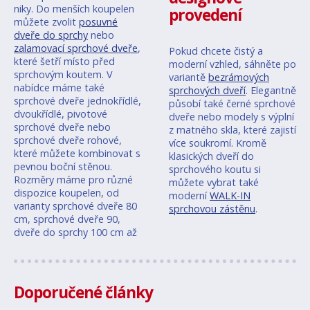
niky. Do menších koupelen
provedení
můžete zvolit
posuvné
dveře do sprchy
nebo
zalamovací sprchové dveře
,
Pokud chcete čistý a
které šetří místo před
moderní vzhled, sáhněte po
sprchovým koutem. V
variantě
bezrámových
nabídce máme také
sprchových dveří
. Elegantně
sprchové dveře jednokřídlé,
působí také černé sprchové
dvoukřídlé, pivotové
dveře nebo modely s výplní
sprchové dveře nebo
z matného skla, které zajistí
sprchové dveře rohové,
více soukromí. Kromě
které můžete kombinovat s
klasických dveří do
pevnou boční stěnou.
sprchového koutu si
Rozměry máme pro různé
můžete vybrat také
dispozice koupelen, od
moderní
WALK-IN
varianty sprchové dveře 80
sprchovou zástěnu
.
cm, sprchové dveře 90,
dveře do sprchy 100 cm až
Doporučené články