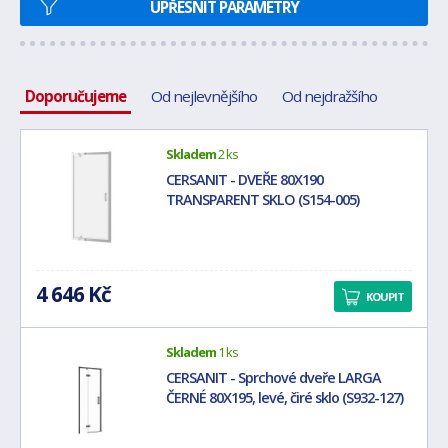
UPŘESNIT PARAMETRY
Doporučujeme
Od nejlevnějšího
Od nejdražšího
Skladem
2 ks
CERSANIT - DVEŘE 80X190
TRANSPARENT SKLO (S154-005)
4 646 Kč
KOUPIT
Skladem
1 ks
CERSANIT - Sprchové dveře LARGA
ČERNÉ 80X195, levé, čiré sklo (S932-127)