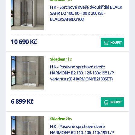
H K - Sprchové dveře dvoukřídlé BLACK
SAFIR D2 100, 96-100 x 200 (SE-
BLACKSAFIRD2100)
10 690 Kč
KOUPIT
Skladem
1 ks
H K - Posuvné sprchové dveře
HARMONY B2 130, 126-130x195 L/P
varianta (SE-HARMONYB2130SET)
6 899 Kč
KOUPIT
Skladem
2 ks
H K - Posuvné sprchové dveře
HARMONY B2 110, 106-110x195 L/P