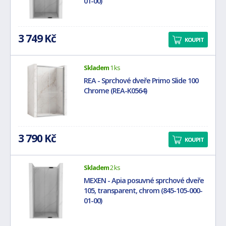
01-00)
3 749 Kč
KOUPIT
Skladem
1 ks
REA - Sprchové dveře Primo Slide 100
Chrome (REA-K0564)
3 790 Kč
KOUPIT
Skladem
2 ks
MEXEN - Apia posuvné sprchové dveře
105, transparent, chrom (845-105-000-
01-00)