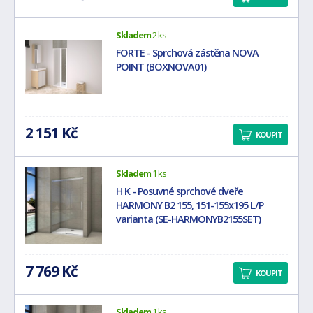
Skladem
2 ks
FORTE - Sprchová zástěna NOVA
POINT (BOXNOVA01)
2 151 Kč
KOUPIT
Skladem
1 ks
H K - Posuvné sprchové dveře
HARMONY B2 155, 151-155x195 L/P
varianta (SE-HARMONYB2155SET)
7 769 Kč
KOUPIT
Skladem
1 ks