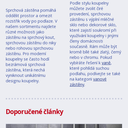
Podle stylu koupelny
můžete zvolit čiré
Sprchová zástěna pomáhá
provedení, sprchovou
oddělit prostor a omezit
zástěnu s výplní mléčné
rozstřik vody po podlaze. V
sklo nebo dekorové sklo,
našem sortimentu najdete
které zajistí soukromí při
různé možnosti jako
využívání koupelny i jinými
zástěnu na sprchový kout,
členy domácnosti
sprchovou zástěnu do niky
současně. Rám může být
nebo rohovou sprchovou
kromě bílé také zlatý, černý
zástěnu. Pro moderní
nebo v chromu. Pokud
koupelny se často hodí
vybíráte řešení k
vaně
,
bezrámová sprchová
které pohlídá suchou
zástěna, která nechá
podlahu, podívejte se také
vyniknout unikátnímu
na kategorii
vanové
designu koupelny.
zástěny
.
Doporučené články