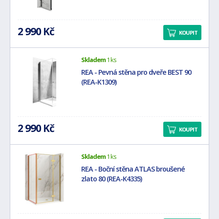
2 990 Kč
KOUPIT
Skladem
1 ks
REA - Pevná stěna pro dveře BEST 90
(REA-K1309)
2 990 Kč
KOUPIT
Skladem
1 ks
REA - Boční stěna ATLAS broušené
zlato 80 (REA-K4335)