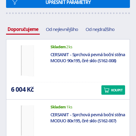
UPŘESNIT PARAMETRY
Doporučujeme
Od nejlevnějšího
Od nejdražšího
Skladem
2 ks
CERSANIT - Sprchová pevná boční stěna
MODUO 90x195, čiré sklo (S162-008)
6 004 Kč
KOUPIT
Skladem
1 ks
CERSANIT - Sprchová pevná boční stěna
MODUO 80x195, čiré sklo (S162-007)