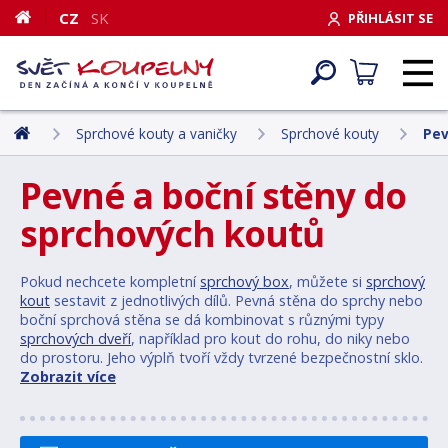
CZ
SK
PŘIHLÁSIT SE
Sprchové kouty a vaničky
Sprchové kouty
Pev
Pevné a boční stěny do
sprchových koutů
Pokud nechcete kompletní
sprchový box
, můžete si
sprchový
kout
sestavit z jednotlivých dílů. Pevná stěna do sprchy nebo
boční sprchová stěna se dá kombinovat s různými typy
sprchových dveří
, například pro kout do rohu, do niky nebo
do prostoru. Jeho výplň tvoří vždy tvrzené bezpečnostní sklo.
Zobrazit více