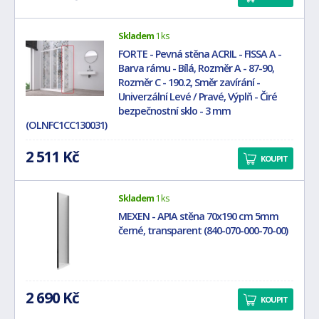
Skladem
1 ks
FORTE - Pevná stěna ACRIL - FISSA A -
Barva rámu - Bílá, Rozměr A - 87-90,
Rozměr C - 190.2, Směr zavírání -
Univerzální Levé / Pravé, Výplň - Čiré
bezpečnostní sklo - 3 mm
(OLNFC1CC130031)
2 511 Kč
KOUPIT
Skladem
1 ks
MEXEN - APIA stěna 70x190 cm 5mm
černé, transparent (840-070-000-70-00)
2 690 Kč
KOUPIT