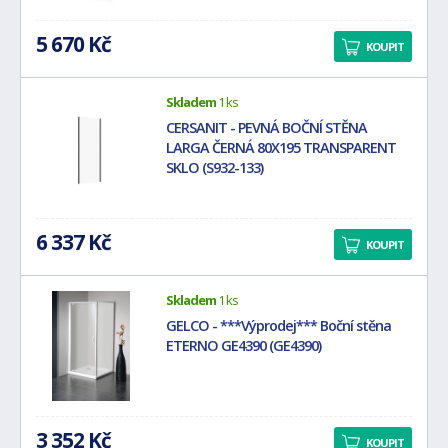
5 670 Kč
KOUPIT
Skladem
1 ks
CERSANIT - PEVNÁ BOČNÍ STĚNA
LARGA ČERNÁ 80X195 TRANSPARENT
SKLO (S932-133)
6 337 Kč
KOUPIT
Skladem
1 ks
GELCO - ***Výprodej*** Boční stěna
ETERNO GE4390 (GE4390)
3 352 Kč
KOUPIT