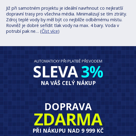
Již při samotném projektu je ideální navrhnout co nejkratší
dopravní trasy pro všechna média. Minimalizují se tím ztráty.
Zdroj teplé vody by měl být co nejblíže odběrnému místu.
Rovněž je dobré seřídit tlak vody na max. 4 bary. Voda v
potrubí pak ne… (
Číst více
)
AUTOMATICKY PŘI PLATBĚ PŘEVODEM
SLEVA
3%
NA VÁŠ CELÝ NÁKUP
DOPRAVA
ZDARMA
PŘI NÁKUPU NAD 9 999 KČ