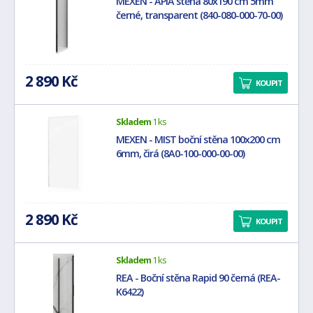
MEXEN - APIA stěna 80x190 cm 5mm
černé, transparent (840-080-000-70-00)
2 890 Kč
KOUPIT
Skladem
1 ks
MEXEN - MIST boční stěna 100x200 cm
6mm, čirá (8A0-100-000-00-00)
2 890 Kč
KOUPIT
Skladem
1 ks
REA - Boční stěna Rapid 90 černá (REA-
K6422)