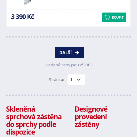
3 390 Kč
KOUPIT
DALŠÍ
Uvedené ceny jsou vč. DPH
Stránka:
Skleněná
Designové
sprchová zástěna
provedení
do sprchy podle
zástěny
dispozice