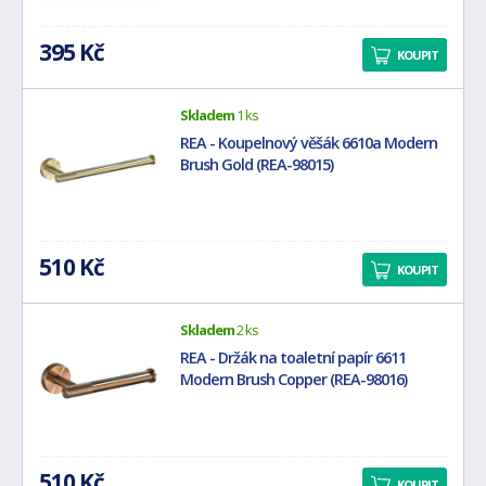
395 Kč
KOUPIT
Skladem
1 ks
REA - Koupelnový věšák 6610a Modern
Brush Gold (REA-98015)
510 Kč
KOUPIT
Skladem
2 ks
REA - Držák na toaletní papír 6611
Modern Brush Copper (REA-98016)
510 Kč
KOUPIT