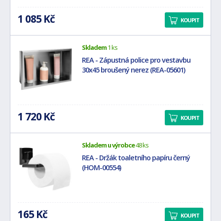
1 085 Kč
KOUPIT
Skladem
1 ks
REA - Zápustná police pro vestavbu
30x45 broušený nerez (REA-05601)
1 720 Kč
KOUPIT
Skladem u výrobce
48 ks
REA - Držák toaletního papíru černý
(HOM-00554)
165 Kč
KOUPIT