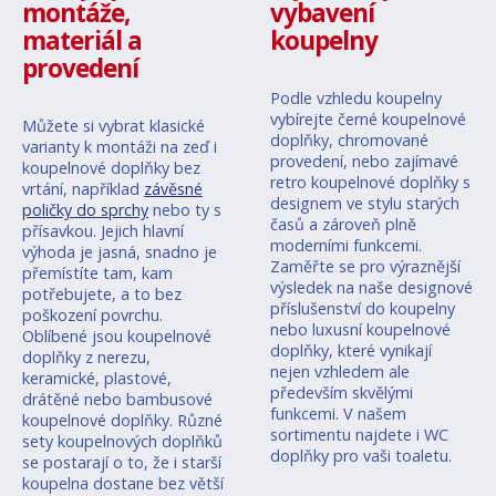
montáže,
vybavení
materiál a
koupelny
provedení
Podle vzhledu koupelny
vybírejte černé koupelnové
Můžete si vybrat klasické
doplňky, chromované
varianty k montáži na zeď i
provedení, nebo zajímavé
koupelnové doplňky bez
retro koupelnové doplňky s
vrtání, například
závěsné
designem ve stylu starých
poličky do sprchy
nebo ty s
časů a zároveň plně
přísavkou. Jejich hlavní
moderními funkcemi.
výhoda je jasná, snadno je
Zaměřte se pro výraznější
přemístíte tam, kam
výsledek na naše designové
potřebujete, a to bez
příslušenství do koupelny
poškození povrchu.
nebo luxusní koupelnové
Oblíbené jsou koupelnové
doplňky, které vynikají
doplňky z nerezu,
nejen vzhledem ale
keramické, plastové,
především skvělými
drátěné nebo bambusové
funkcemi. V našem
koupelnové doplňky. Různé
sortimentu najdete i WC
sety koupelnových doplňků
doplňky pro vaši toaletu.
se postarají o to, že i starší
koupelna dostane bez větší