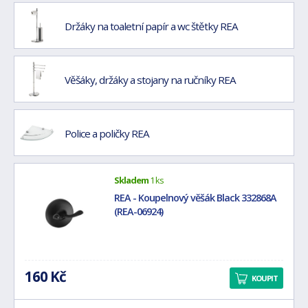
Držáky na toaletní papír a wc štětky REA
Věšáky, držáky a stojany na ručníky REA
Police a poličky REA
Skladem
1 ks
REA - Koupelnový věšák Black 332868A
(REA-06924)
160 Kč
KOUPIT