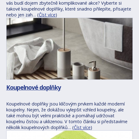
vás budí dojem zbytečně komplikované akce? Vyberte si
takové koupelnové doplňky, které snadno přilepíte, přisajete
nebo jen zah… (
Číst více
)
Koupelnové doplňky
Koupelnové doplňky jsou klíčovým prvkem každé moderní
koupelny. Nejen, že dokážou vylepšit vzhled koupelny, ale
také mohou být velmi praktické a pomáhají udržovat
koupelnu čistou a uklizenou. V tomto článku si představíme
několik koupelnových doplňků… (
Číst více
)