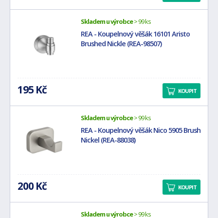
Skladem u výrobce
> 99 ks
REA - Koupelnový věšák 16101 Aristo
Brushed Nickle (REA-98507)
195 Kč
KOUPIT
Skladem u výrobce
> 99 ks
REA - Koupelnový věšák Nico 5905 Brush
Nickel (REA-88038)
200 Kč
KOUPIT
Skladem u výrobce
> 99 ks