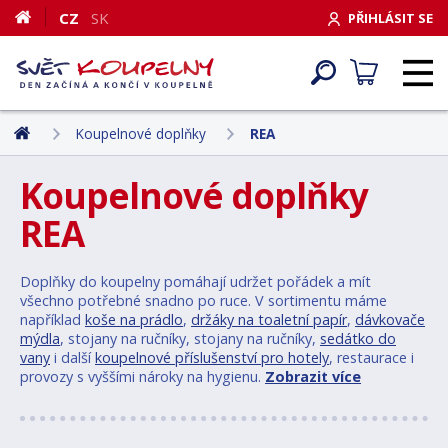
CZ
SK
PŘIHLÁSIT SE
Koupelnové doplňky
REA
Koupelnové doplňky
REA
Doplňky do koupelny pomáhají udržet pořádek a mít
všechno potřebné snadno po ruce. V sortimentu máme
například
koše na prádlo
,
držáky na toaletní papír
,
dávkovače
mýdla
, stojany na ručníky, stojany na ručníky,
sedátko do
vany
i další
koupelnové příslušenství pro hotely
, restaurace i
provozy s vyššími nároky na hygienu.
Zobrazit více