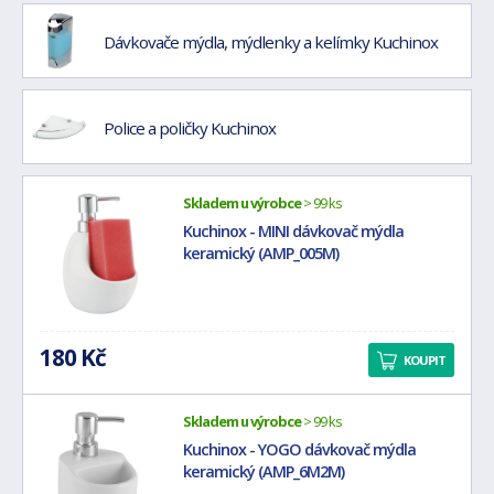
Dávkovače mýdla, mýdlenky a kelímky Kuchinox
Police a poličky Kuchinox
Skladem u výrobce
> 99 ks
Kuchinox - MINI dávkovač mýdla
keramický (AMP_005M)
180 Kč
KOUPIT
Skladem u výrobce
> 99 ks
Kuchinox - YOGO dávkovač mýdla
keramický (AMP_6M2M)