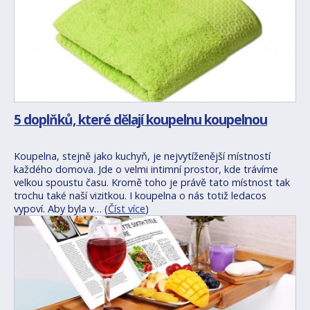
5 doplňků, které dělají koupelnu koupelnou
Koupelna, stejně jako kuchyň, je nejvytíženější místností
každého domova. Jde o velmi intimní prostor, kde trávíme
velkou spoustu času. Kromě toho je právě tato místnost tak
trochu také naší vizitkou. I koupelna o nás totiž ledacos
vypoví. Aby byla v… (
Číst více
)