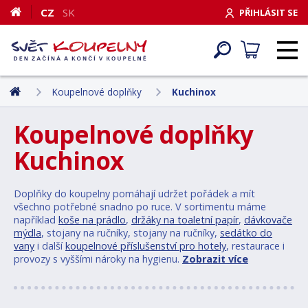
CZ
SK
PŘIHLÁSIT SE
Koupelnové doplňky
Kuchinox
Koupelnové doplňky
Kuchinox
Doplňky do koupelny pomáhají udržet pořádek a mít
všechno potřebné snadno po ruce. V sortimentu máme
například
koše na prádlo
,
držáky na toaletní papír
,
dávkovače
mýdla
, stojany na ručníky, stojany na ručníky,
sedátko do
vany
i další
koupelnové příslušenství pro hotely
, restaurace i
provozy s vyššími nároky na hygienu.
Zobrazit více