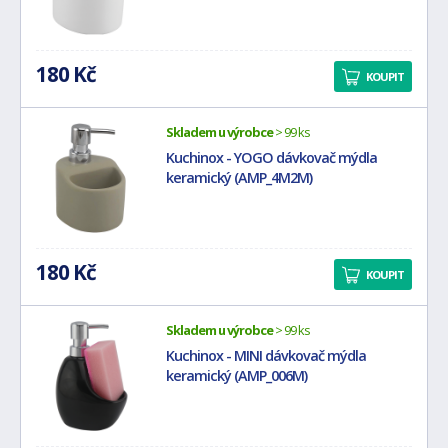
180 Kč
KOUPIT
Skladem u výrobce
> 99 ks
Kuchinox - YOGO dávkovač mýdla
keramický (AMP_4M2M)
180 Kč
KOUPIT
Skladem u výrobce
> 99 ks
Kuchinox - MINI dávkovač mýdla
keramický (AMP_006M)