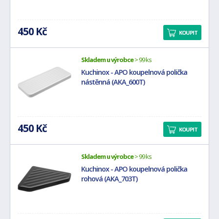
450 Kč
KOUPIT
Skladem u výrobce
> 99 ks
Kuchinox - APO koupelnová polička
nástěnná (AKA_600T)
450 Kč
KOUPIT
Skladem u výrobce
> 99 ks
Kuchinox - APO koupelnová polička
rohová (AKA_703T)