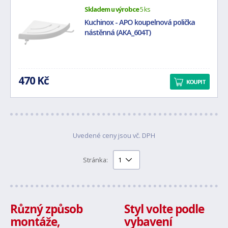
Skladem u výrobce
5 ks
Kuchinox - APO koupelnová polička
nástěnná (AKA_604T)
470 Kč
KOUPIT
Uvedené ceny jsou vč. DPH
Stránka:
Různý způsob
Styl volte podle
montáže,
vybavení