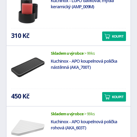
Kuchinox - LUPO dávkovač mýdla
keramický (AMP_009M)
310 Kč
KOUPIT
Skladem u výrobce
> 99 ks
Kuchinox - APO koupelnová polička
nástěnná (AKA_700T)
450 Kč
KOUPIT
Skladem u výrobce
> 99 ks
Kuchinox - APO koupelnová polička
rohová (AKA_603T)