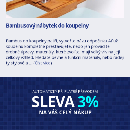
Bambusový nábytek do koupelny
Bambus do koupelny patří, vytvořte oázu odpočinku Ať už
koupelnu kompletně přestavujete, nebo jen provádíte
drobné úpravy, materiály, které zvolíte, mají velký vliv na její
celkový vzhled. Hledáte pevné a funkční materiály, nebo raději
ty stylové a … (
Číst více
)
AUTOMATICKY PŘI PLATBĚ PŘEVODEM
SLEVA
3%
NA VÁŠ CELÝ NÁKUP