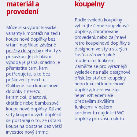
materiál a
koupelny
provedení
Podle vzhledu koupelny
vybírejte černé koupelnové
Můžete si vybrat klasické
doplňky, chromované
varianty k montáži na zeď i
provedení, nebo zajímavé
koupelnové doplňky bez
retro koupelnové doplňky s
vrtání, například
závěsné
designem ve stylu starých
poličky do sprchy
nebo ty s
časů a zároveň plně
přísavkou. Jejich hlavní
moderními funkcemi.
výhoda je jasná, snadno je
Zaměřte se pro výraznější
přemístíte tam, kam
výsledek na naše designové
potřebujete, a to bez
příslušenství do koupelny
poškození povrchu.
nebo luxusní koupelnové
Oblíbené jsou koupelnové
doplňky, které vynikají
doplňky z nerezu,
nejen vzhledem ale
keramické, plastové,
především skvělými
drátěné nebo bambusové
funkcemi. V našem
koupelnové doplňky. Různé
sortimentu najdete i WC
sety koupelnových doplňků
doplňky pro vaši toaletu.
se postarají o to, že i starší
koupelna dostane bez větší
investice nový šmrnc.