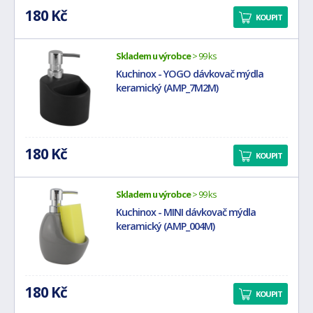
180 Kč
KOUPIT
Skladem u výrobce
> 99 ks
Kuchinox - YOGO dávkovač mýdla
keramický (AMP_7M2M)
180 Kč
KOUPIT
Skladem u výrobce
> 99 ks
Kuchinox - MINI dávkovač mýdla
keramický (AMP_004M)
180 Kč
KOUPIT