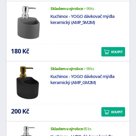
Skladem u výrobce
> 99 ks
Kuchinox - YOGO dávkovač mýdla
keramický (AMP_5M2M)
180 Kč
KOUPIT
Skladem u výrobce
> 99 ks
Kuchinox - YOGO dávkovač mýdla
keramický (AMP_GM2M)
200 Kč
KOUPIT
Skladem u výrobce
85 ks