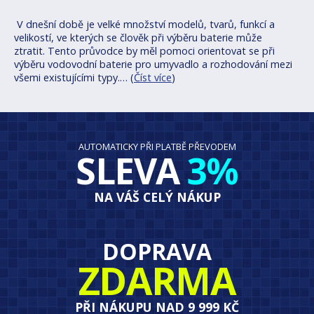
V dnešní době je velké množství modelů, tvarů, funkcí a
velikostí, ve kterých se člověk při výběru baterie může
ztratit. Tento průvodce by měl pomoci orientovat se při
výběru vodovodní baterie pro umyvadlo a rozhodování mezi
všemi existujícími typy.… (
Číst více
)
AUTOMATICKY PŘI PLATBĚ PŘEVODEM
SLEVA
3%
NA VÁŠ CELÝ NÁKUP
DOPRAVA
ZDARMA
PŘI NÁKUPU NAD 9 999 KČ