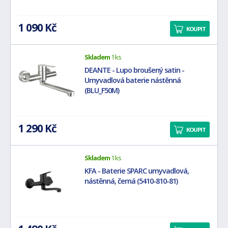
1 090 Kč
KOUPIT
Skladem
1 ks
DEANTE - Lupo broušený satin -
Umyvadlová baterie nástěnná
(BLU_F50M)
1 290 Kč
KOUPIT
Skladem
1 ks
KFA - Baterie SPARC umyvadlová,
nástěnná, černá (5410-810-81)