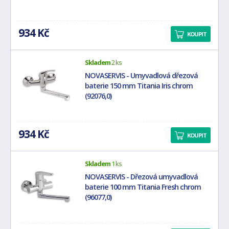
934 Kč
KOUPIT
Skladem
2 ks
NOVASERVIS - Umyvadlová dřezová
baterie 150 mm Titania Iris chrom
(92076,0)
934 Kč
KOUPIT
Skladem
1 ks
NOVASERVIS - Dřezová umyvadlová
baterie 100 mm Titania Fresh chrom
(96077,0)