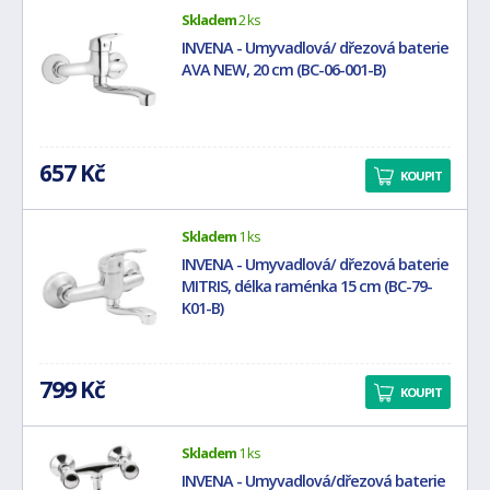
Skladem
2 ks
INVENA - Umyvadlová/ dřezová baterie
AVA NEW, 20 cm (BC-06-001-B)
657 Kč
KOUPIT
Skladem
1 ks
INVENA - Umyvadlová/ dřezová baterie
MITRIS, délka raménka 15 cm (BC-79-
K01-B)
799 Kč
KOUPIT
Skladem
1 ks
INVENA - Umyvadlová/dřezová baterie