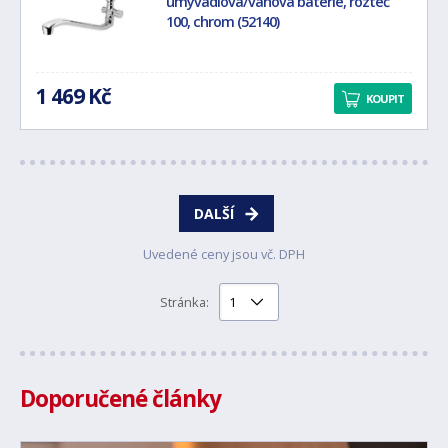
umyvadlová/vanová baterie, rozteč
100, chrom (52140)
1 469 Kč
KOUPIT
DALŠÍ
Uvedené ceny jsou vč. DPH
Stránka:
Doporučené články