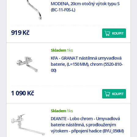
MODENA, 20cm otočný výtok typu S
(BC-11-F0S-L)
919 Kč
KOUPIT
Skladem
1 ks
KFA - GRANAT nástěnná umyvadlová
baterie, (L=150 MM), chrom (5520-810-
00)
1 090 Kč
KOUPIT
Skladem
1 ks
DEANTE - Lobo chrom - Umyvadlová
baterie nástěnná, s prodlouženým
výtokem - připojení hadice (BYU_056M)