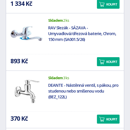
1 334 Kč
KOUPIT
Skladem
2 ks
RAV Slezák - SÁZAVA -
Umyvadlová/dřezová baterie, Chrom,
150 mm (SA001.5/26)
893 Kč
KOUPIT
Skladem
3 ks
DEANTE - Nástěnná ventil, s pákou, pro
studenou nebo smíšenou vodu
(BEZ_122L)
370 Kč
KOUPIT