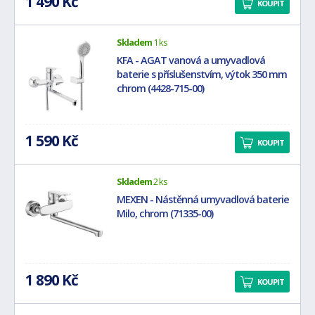
1 490 Kč
KOUPIT
Skladem
1 ks
KFA - AGAT vanová a umyvadlová
baterie s příslušenstvím, výtok 350 mm
chrom (4428-715-00)
1 590 Kč
KOUPIT
Skladem
2 ks
MEXEN - Nástěnná umyvadlová baterie
Milo, chrom (71335-00)
1 890 Kč
KOUPIT