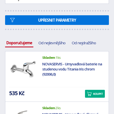
UPŘESNIT PARAMETRY
Doporučujeme
Od nejlevnějšího
Od nejdražšího
Skladem
1 ks
NOVASERVIS - Umyvadlová baterie na
studenou vodu Titania Iris chrom
(92006,0)
535 Kč
KOUPIT
Skladem
2 ks