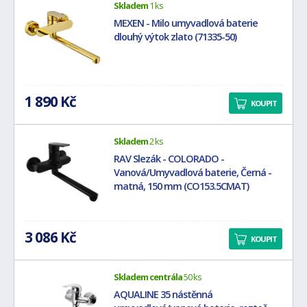
Skladem
1 ks
MEXEN - Milo umyvadlová baterie
dlouhý výtok zlato (71335-50)
1 890 Kč
KOUPIT
Skladem
2 ks
RAV Slezák - COLORADO -
Vanová/Umyvadlová baterie, Černá -
matná, 150 mm (CO153.5CMAT)
3 086 Kč
KOUPIT
Skladem centrála
50 ks
AQUALINE 35 nástěnná