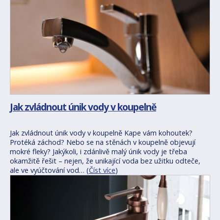
Jak zvládnout únik vody v koupelně
Jak zvládnout únik vody v koupelně Kape vám kohoutek?
Protéká záchod? Nebo se na stěnách v koupelně objevují
mokré fleky? Jakýkoli, i zdánlivě malý únik vody je třeba
okamžitě řešit – nejen, že unikající voda bez užitku odteče,
ale ve vyúčtování vod… (
Číst více
)