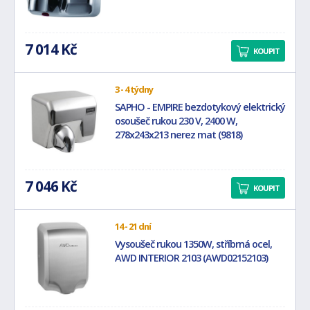
7 014 Kč
KOUPIT
3 - 4 týdny
SAPHO - EMPIRE bezdotykový elektrický
osoušeč rukou 230 V, 2400 W,
278x243x213 nerez mat (9818)
7 046 Kč
KOUPIT
14 - 21 dní
Vysoušeč rukou 1350W, stříbrná ocel,
AWD INTERIOR 2103 (AWD02152103)