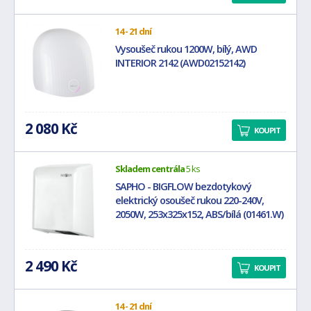
14 - 21 dní
Vysoušeč rukou 1200W, bílý, AWD
INTERIOR 2142 (AWD02152142)
2 080 Kč
KOUPIT
Skladem centrála
5 ks
SAPHO - BIGFLOW bezdotykový
elektrický osoušeč rukou 220-240V,
2050W, 253x325x152, ABS/bílá (01461.W)
2 490 Kč
KOUPIT
14 - 21 dní