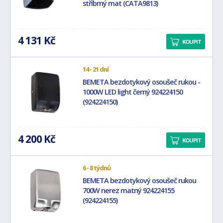
stříbrný mat (CATA9813)
4 131 Kč
KOUPIT
14 - 21 dní
BEMETA bezdotykový osoušeč rukou -
1000W LED light černý 924224150
(924224150)
4 200 Kč
KOUPIT
6 - 8 týdnů
BEMETA bezdotykový osoušeč rukou
700W nerez matný 924224155
(924224155)