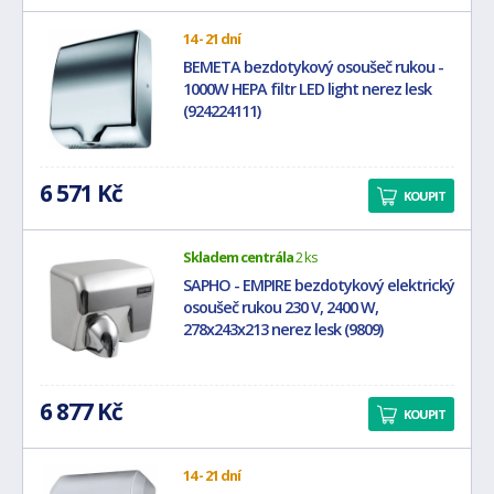
14 - 21 dní
BEMETA bezdotykový osoušeč rukou -
1000W HEPA filtr LED light nerez lesk
(924224111)
6 571 Kč
KOUPIT
Skladem centrála
2 ks
SAPHO - EMPIRE bezdotykový elektrický
osoušeč rukou 230 V, 2400 W,
278x243x213 nerez lesk (9809)
6 877 Kč
KOUPIT
14 - 21 dní