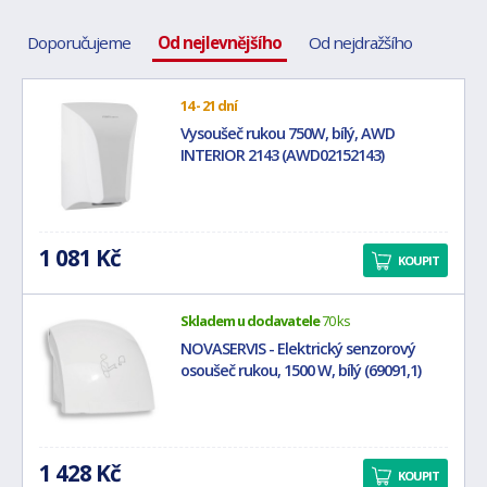
Doporučujeme
Od nejlevnějšího
Od nejdražšího
14 - 21 dní
Vysoušeč rukou 750W, bílý, AWD
INTERIOR 2143 (AWD02152143)
1 081 Kč
KOUPIT
Skladem u dodavatele
70 ks
NOVASERVIS - Elektrický senzorový
osoušeč rukou, 1500 W, bílý (69091,1)
1 428 Kč
KOUPIT