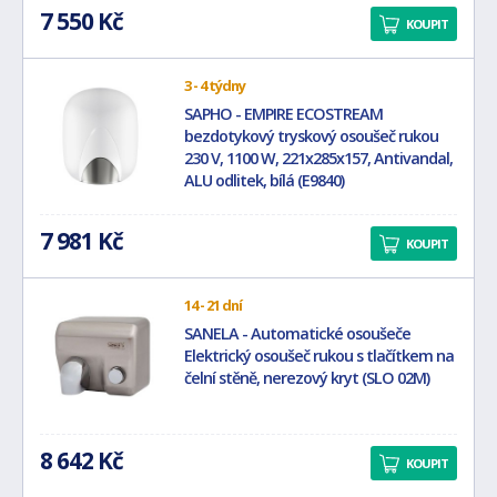
7 550 Kč
KOUPIT
3 - 4 týdny
SAPHO - EMPIRE ECOSTREAM
bezdotykový tryskový osoušeč rukou
230 V, 1100 W, 221x285x157, Antivandal,
ALU odlitek, bílá (E9840)
7 981 Kč
KOUPIT
14 - 21 dní
SANELA - Automatické osoušeče
Elektrický osoušeč rukou s tlačítkem na
čelní stěně, nerezový kryt (SLO 02M)
8 642 Kč
KOUPIT