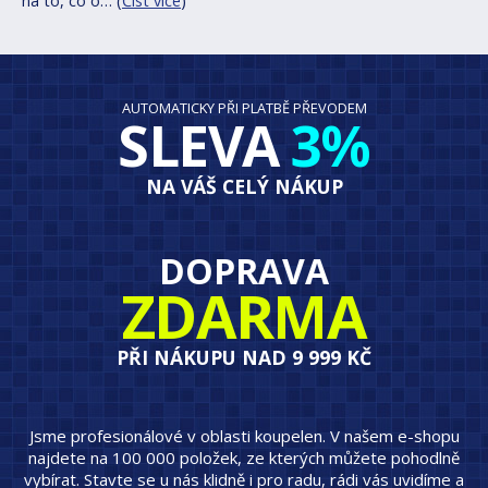
na to, co o… (
Číst více
)
AUTOMATICKY PŘI PLATBĚ PŘEVODEM
SLEVA
3%
NA VÁŠ CELÝ NÁKUP
DOPRAVA
ZDARMA
PŘI NÁKUPU NAD 9 999 KČ
Jsme profesionálové v oblasti koupelen. V našem e-shopu
najdete na 100 000 položek, ze kterých můžete pohodlně
vybírat. Stavte se u nás klidně i pro radu, rádi vás uvidíme a