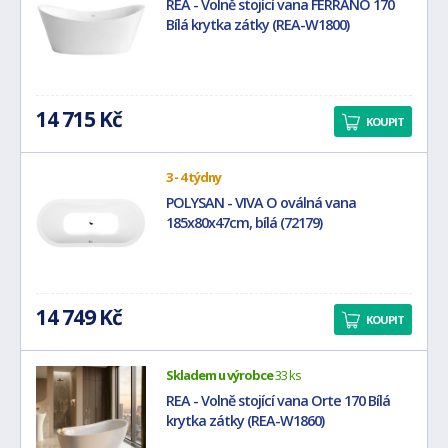
REA - Volně stojící vana FERRANO 170
Bílá krytka zátky (REA-W1800)
14 715 Kč
KOUPIT
3 - 4 týdny
POLYSAN - VIVA O oválná vana
185x80x47cm, bílá (72179)
14 749 Kč
KOUPIT
Skladem u výrobce
33 ks
REA - Volně stojící vana Orte 170 Bílá
krytka zátky (REA-W1860)