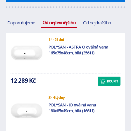
Doporučujeme
Od nejlevnějšího
Od nejdražšího
14 - 21 dní
POLYSAN - ASTRA O oválná vana
165x75x48cm, bílá (35611)
12 289 Kč
KOUPIT
3 - 4 týdny
POLYSAN - IO oválná vana
180x85x49cm, bílá (16611)