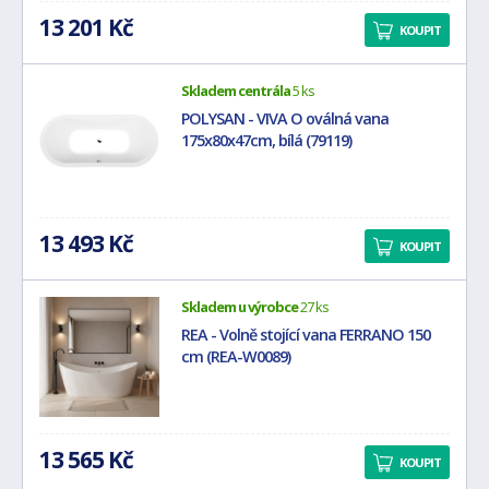
13 201 Kč
KOUPIT
Skladem centrála
5 ks
POLYSAN - VIVA O oválná vana
175x80x47cm, bílá (79119)
13 493 Kč
KOUPIT
Skladem u výrobce
27 ks
REA - Volně stojící vana FERRANO 150
cm (REA-W0089)
13 565 Kč
KOUPIT