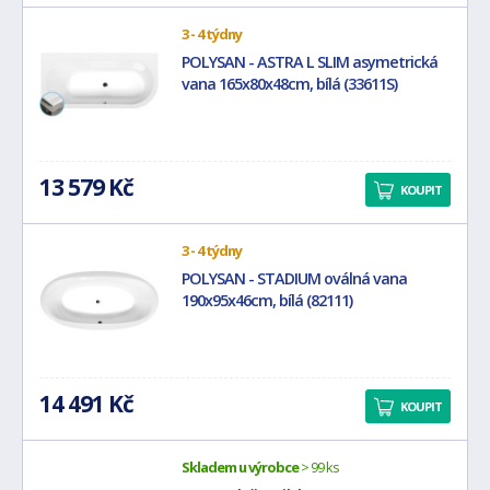
3 - 4 týdny
POLYSAN - ASTRA L SLIM asymetrická
vana 165x80x48cm, bílá (33611S)
13 579 Kč
KOUPIT
3 - 4 týdny
POLYSAN - STADIUM oválná vana
190x95x46cm, bílá (82111)
14 491 Kč
KOUPIT
Skladem u výrobce
> 99 ks