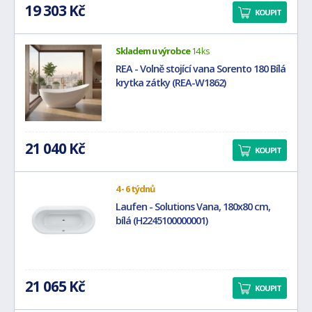
19 303 Kč
KOUPIT
Skladem u výrobce
14 ks
REA - Volně stojící vana Sorento 180 Bílá
krytka zátky (REA-W1862)
21 040 Kč
KOUPIT
4 - 6 týdnů
Laufen - Solutions Vana, 180x80 cm,
bílá (H2245100000001)
21 065 Kč
KOUPIT