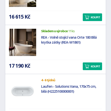
16 615 Kč
KOUPIT
Skladem u výrobce
11 ks
REA - Volně stojící vana Orte 180 Bílá
krytka zátky (REA-W1861)
17 190 Kč
KOUPIT
4 - 6 týdnů
Laufen - Solutions Vana, 170x75 cm,
bílá (H2225100000001)