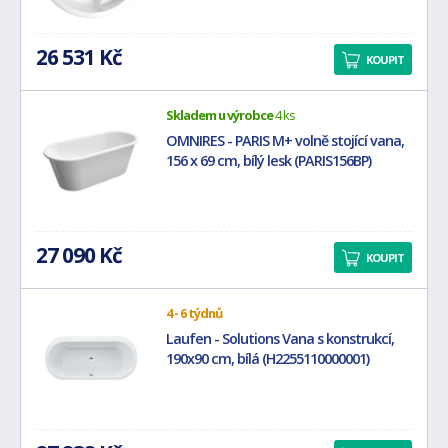
26 531 Kč
KOUPIT
Skladem u výrobce
4 ks
OMNIRES - PARIS M+ volně stojící vana,
156 x 69 cm, bílý lesk (PARIS156BP)
27 090 Kč
KOUPIT
4 - 6 týdnů
Laufen - Solutions Vana s konstrukcí,
190x90 cm, bílá (H2255110000001)