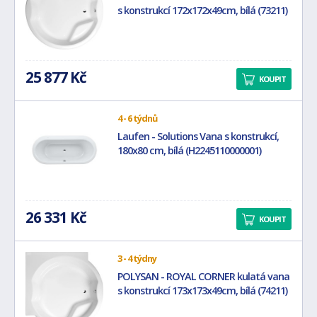
s konstrukcí 172x172x49cm, bílá (73211)
25 877 Kč
KOUPIT
4 - 6 týdnů
Laufen - Solutions Vana s konstrukcí,
180x80 cm, bílá (H2245110000001)
26 331 Kč
KOUPIT
3 - 4 týdny
POLYSAN - ROYAL CORNER kulatá vana
s konstrukcí 173x173x49cm, bílá (74211)