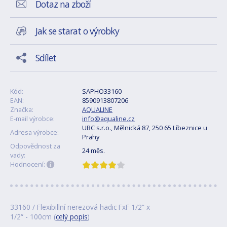
Dotaz na zboží
Jak se starat o výrobky
Sdílet
Kód:
SAPHO33160
EAN:
8590913807206
Značka:
AQUALINE
E-mail výrobce:
info@aqualine.cz
UBC s.r.o., Mělnická 87, 250 65 Líbeznice u
Adresa výrobce:
Prahy
Odpovědnost za
24 měs.
vady:
Hodnocení:
33160 / Flexibillní nerezová hadic FxF 1/2“ x
1/2“ - 100cm (
celý popis
)