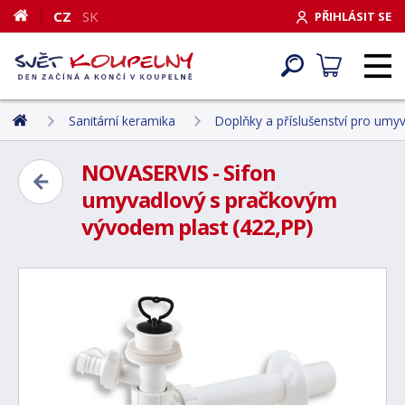
CZ
SK
PŘIHLÁSIT SE
Sanitární keramika
Doplňky a příslušenství pro umyva
NOVASERVIS - Sifon
umyvadlový s pračkovým
vývodem plast (422,PP)