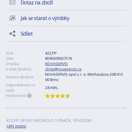
Dotaz na zboží
Jak se starat o výrobky
Sdílet
Kód:
422,PP
EAN:
8590309037576
Značka:
NOVASERVIS
E-mail výrobce:
shop@novaservis.cz
NOVASERVIS spol s r. o. Merhautova 208 613
Adresa výrobce:
00 Brno
Odpovědnost za
24 měs.
vady:
Hodnocení:
422,PP SIFON UMYVADLO S PRAČK. VÝVODEM
(
celý popis
)