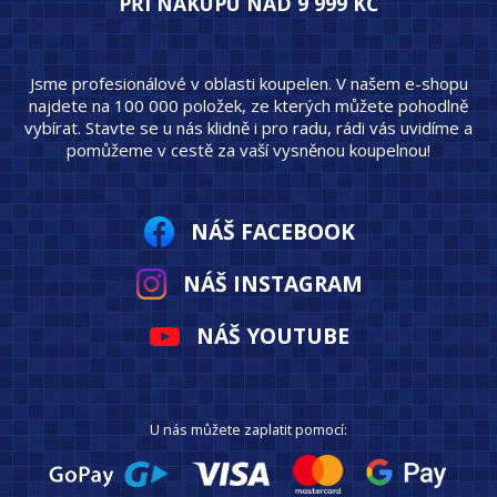
PŘI NÁKUPU NAD 9 999 KČ
Jsme profesionálové v oblasti koupelen. V našem e-shopu
najdete na 100 000 položek, ze kterých můžete pohodlně
vybírat. Stavte se u nás klidně i pro radu, rádi vás uvidíme a
pomůžeme v cestě za vaší vysněnou koupelnou!
NÁŠ FACEBOOK
NÁŠ INSTAGRAM
NÁŠ YOUTUBE
U nás můžete zaplatit pomocí: