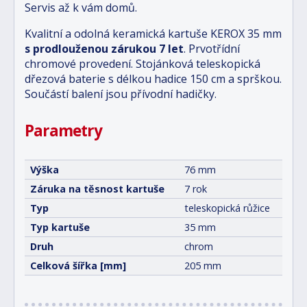
Servis až k vám domů.
Kvalitní a odolná keramická kartuše KEROX 35 mm
s prodlouženou zárukou 7 let
. Prvotřídní
chromové provedení. Stojánková teleskopická
dřezová baterie s délkou hadice 150 cm a sprškou.
Součástí balení jsou přívodní hadičky.
Parametry
Výška
76 mm
Záruka na těsnost kartuše
7 rok
Typ
teleskopická růžice
Typ kartuše
35 mm
Druh
chrom
Celková šířka [mm]
205 mm