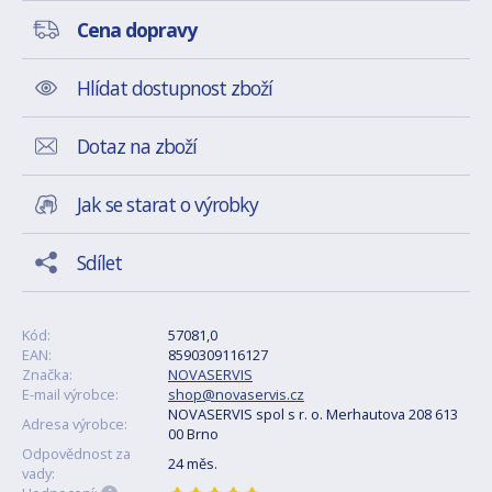
Cena dopravy
Hlídat dostupnost zboží
Dotaz na zboží
Jak se starat o výrobky
Sdílet
Kód:
57081,0
EAN:
8590309116127
Značka:
NOVASERVIS
E-mail výrobce:
shop@novaservis.cz
NOVASERVIS spol s r. o. Merhautova 208 613
Adresa výrobce:
00 Brno
Odpovědnost za
24 měs.
vady: