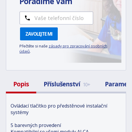
Poradíme Vám
ZAVOLEJTE MI
Přečtěte si naše
zásady pro zpracování osobních
údajů
.
Popis
Příslušenství
Paramet
10+
Ovládací tlačítko pro předstěnové instalační
systémy
5 barevných provedení
Kompatibilní se všemi moduly ALCA