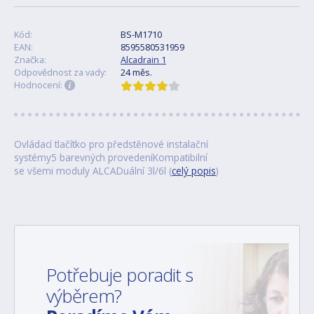
Kód:
BS-M1710
EAN:
8595580531959
Značka:
Alcadrain 1
Odpovědnost za vady:
24 měs.
Hodnocení:
Ovládací tlačítko pro předstěnové instalační
systémy5 barevných provedeníKompatibilní
se všemi moduly ALCADuální 3l/6l (
celý popis
)
Potřebuje poradit s
výběrem?