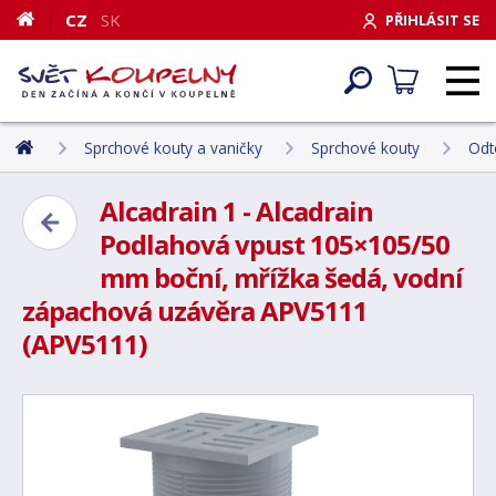
CZ
SK
PŘIHLÁSIT SE
Sprchové kouty a vaničky
Sprchové kouty
Odt
Alcadrain 1 - Alcadrain
Podlahová vpust 105×105/50
mm boční, mřížka šedá, vodní
zápachová uzávěra APV5111
(APV5111)