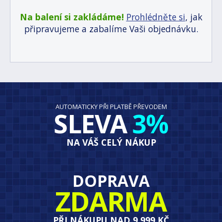
Na balení si zakládáme!
Prohlédněte si
, jak
připravujeme a zabalíme Vaši objednávku.
AUTOMATICKY PŘI PLATBĚ PŘEVODEM
SLEVA
3%
NA VÁŠ CELÝ NÁKUP
DOPRAVA
ZDARMA
PŘI NÁKUPU NAD 9 999 KČ