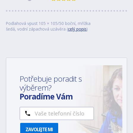
Podlahová vpust 105 × 105/50 boční, mřížka
šedá, vodní zápachová uzávěra (
celý popis
)
Potřebuje poradit s
výběrem?
Poradíme Vám
ZAVOLEJTE MI