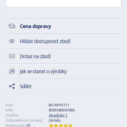
Cena dopravy
Hlídat dostupnost zboží
Dotaz na zboží
Jak se starat o výrobky
Sdílet
Kód:
BS-APV5111
EAN:
8595580507060
Značka:
Alcadrain 1
Odpovědnost za vady:
24 měs.
Hodnocení: