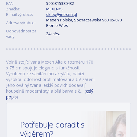
EAN:
5905315380432
Značka:
MEXEN/S
E-mail výrobce:
sklep@mexen.pl
Mexen Polska, Sochaczewska 96B 05-870
Adresa výrobce:
Błonie-Wieś
Odpovědnost za
24 měs.
vady:
Volně stojící vana Mexen Alta o rozměru 170
x 75 cm spojuje eleganci s funkčností.
Vyrobeno ze sanitárního akrylátu, nabízí
vysokou odolnost proti matování a UV záření.
Jeho oválný tvar a lesklý povrch dodávají
koupelně moderní styl a bílá barva s č… (
celý
popis
)
Potřebuje poradit s
výběrem?