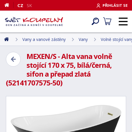
CZ
SK
PŘIHLÁSIT SE
Vany a vanové zástěny
Vany
Volně stojící van
MEXEN/S - Alta vana volně
stojící 170 x 75, bílá/černá,
sifon a přepad zlatá
(52141707575-50)