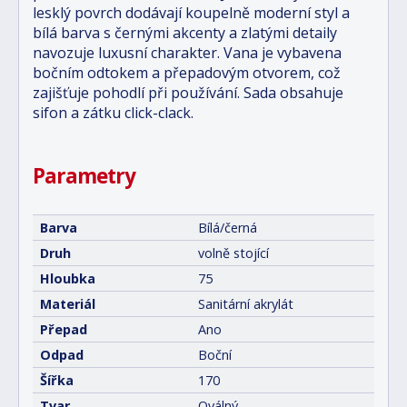
lesklý povrch dodávají koupelně moderní styl a
bílá barva s černými akcenty a zlatými detaily
navozuje luxusní charakter. Vana je vybavena
bočním odtokem a přepadovým otvorem, což
zajišťuje pohodlí při používání. Sada obsahuje
sifon a zátku click-clack.
Parametry
Barva
Bílá/černá
Druh
volně stojící
Hloubka
75
Materiál
Sanitární akrylát
Přepad
Ano
Odpad
Boční
Šířka
170
Tvar
Oválný