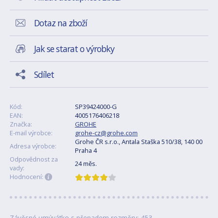
Dotaz na zboží
Jak se starat o výrobky
Sdílet
Kód:
SP39424000-G
EAN:
4005176406218
Značka:
GROHE
E-mail výrobce:
grohe-cz@grohe.com
Grohe ČR s.r.o., Antala Staška 510/38, 140 00
Adresa výrobce:
Praha 4
Odpovědnost za
24 měs.
vady:
Hodnocení:
Závěsné umývátko s přepadem rozměry: 453