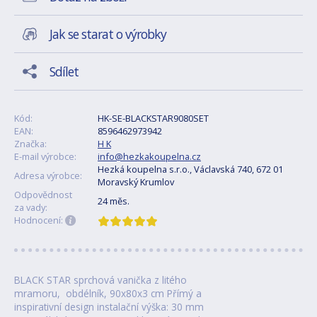
Jak se starat o výrobky
Sdílet
Kód:
HK-SE-BLACKSTAR9080SET
EAN:
8596462973942
Značka:
H K
E-mail výrobce:
info@hezkakoupelna.cz
Hezká koupelna s.r.o., Václavská 740, 672 01
Adresa výrobce:
Moravský Krumlov
Odpovědnost
24 měs.
za vady:
Hodnocení:
BLACK STAR sprchová vanička z litého
mramoru, obdélník, 90x80x3 cm Přímý a
inspirativní design instalační výška: 30 mm