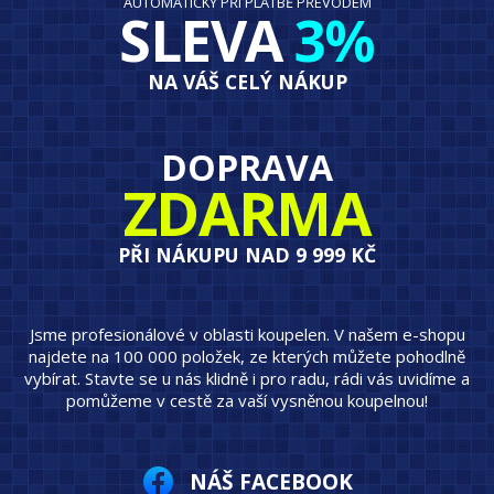
AUTOMATICKY PŘI PLATBĚ PŘEVODEM
SLEVA
3%
NA VÁŠ CELÝ NÁKUP
DOPRAVA
ZDARMA
PŘI NÁKUPU NAD 9 999 KČ
Jsme profesionálové v oblasti koupelen. V našem e-shopu
najdete na 100 000 položek, ze kterých můžete pohodlně
vybírat. Stavte se u nás klidně i pro radu, rádi vás uvidíme a
pomůžeme v cestě za vaší vysněnou koupelnou!
NÁŠ FACEBOOK