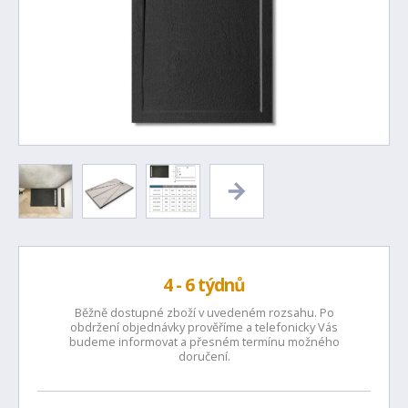
4 - 6 týdnů
Běžně dostupné zboží v uvedeném rozsahu. Po
obdržení objednávky prověříme a telefonicky Vás
budeme informovat a přesném termínu možného
doručení.