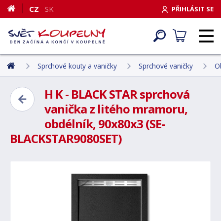
CZ
SK
PŘIHLÁSIT SE
Sprchové kouty a vaničky
Sprchové vaničky
O
H K - BLACK STAR sprchová
vanička z litého mramoru,
obdélník, 90x80x3 (SE-
BLACKSTAR9080SET)