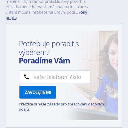
materiál: litý mramor protiskluzový povrch a
efekt kamene barva: černá snadná instalace a
čištění možná instalace na úrovni podl… (
celý
popis
)
Potřebuje poradit s
výběrem?
Poradíme Vám
ZAVOLEJTE MI
Přečtěte si naše
zásady pro zpracování osobních
údajů
.