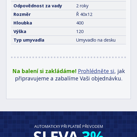
Odpovědnost za vady
2 roky
Rozměr
Ř 40x12
Hloubka
400
Výška
120
Typ umyvadla
Umyvadlo na desku
Na balení si zakládáme!
Prohlédněte si
, jak
připravujeme a zabalíme Vaši objednávku.
AUTOMATICKY PŘI PLATBĚ PŘEVODEM
SLEVA
3%