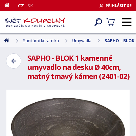
CZ
SK
PŘIHLÁSIT SE
Sanitární keramika
Umyvadla
SAPHO - BLOK
SAPHO - BLOK 1 kamenné
umyvadlo na desku Ø 40cm,
matný tmavý kámen (2401-02)