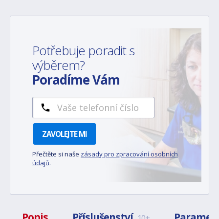
Potřebuje poradit s
výběrem?
Poradíme Vám
ZAVOLEJTE MI
Přečtěte si naše
zásady pro zpracování osobních
údajů
.
Popis
Příslušenství
Paramet
10+