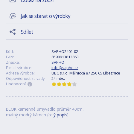
Dotaz na zboží
Jak se starat o výrobky
Sdílet
Kód:
SAPHO2401-02
EAN:
8590913813863
Značka:
SAPHO
E-mail výrobce:
info@sapho.cz
Adresa výrobce:
UBC s.r.o. Mělnická 87 250 65 Líbeznice
Odpovědnost za vady:
24 měs.
Hodnocení:
BLOK kamenné umyvadlo průměr 40cm,
matný modrý kámen (
celý popis
)