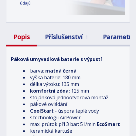
údajů
.
Popis
Příslušenství
Parametry
1
Páková umyvadlová baterie s výpustí
barva:
matná černá
výška baterie: 180 mm
délka výtoku: 135 mm
komfortní zóna:
125 mm
stojánková jednootvorová montáž
pákové ovládání
CoolStart
- úspora teplé vody
s technologií AirPower
max. průtok při 3 bar: 5 l/min
EcoSmart
keramická kartuše