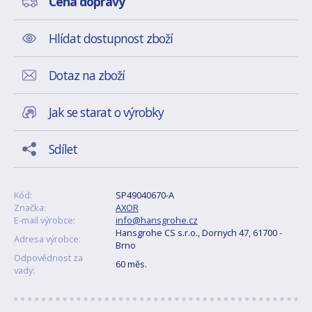
Cena dopravy
Hlídat dostupnost zboží
Dotaz na zboží
Jak se starat o výrobky
Sdílet
Kód:
SP49040670-A
Značka:
AXOR
E-mail výrobce:
info@hansgrohe.cz
Hansgrohe CS s.r.o., Dornych 47, 61700 -
Adresa výrobce:
Brno
Odpovědnost za
60 měs.
vady: