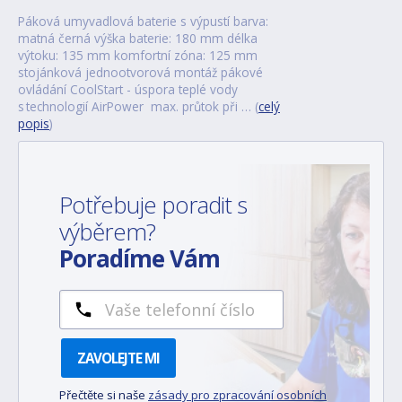
Páková umyvadlová baterie s výpustí barva:
matná černá výška baterie: 180 mm délka
výtoku: 135 mm komfortní zóna: 125 mm
stojánková jednootvorová montáž pákové
ovládání CoolStart - úspora teplé vody
s technologií AirPower max. průtok při … (
celý
popis
)
Potřebuje poradit s
výběrem?
Poradíme Vám
ZAVOLEJTE MI
Přečtěte si naše
zásady pro zpracování osobních