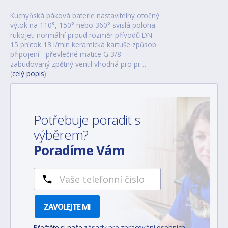
Kuchyňská páková baterie nastavitelný otočný
výtok na 110°, 150° nebo 360° svislá poloha
rukojeti normální proud rozměr přívodů DN
15 průtok 13 l/min keramická kartuše způsob
připojení - převlečné matice G 3/8
zabudovaný zpětný ventil vhodná pro pr…
(
celý popis
)
Potřebuje poradit s
výběrem?
Poradíme Vám
ZAVOLEJTE MI
Přečtěte si naše
zásady pro zpracování osobních