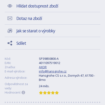
Hlídat dostupnost zboží
Dotaz na zboží
Jak se starat o výrobky
Sdílet
Kód:
SP39850800-A
EAN:
4011097519012
Značka:
AXOR
E-mail výrobce:
info@hansgrohe.cz
Hansgrohe CS s.r.o., Dornych 47, 61700 -
Adresa výrobce:
Brno
Odpovědnost za
24 měs.
vady:
Hodnocení: