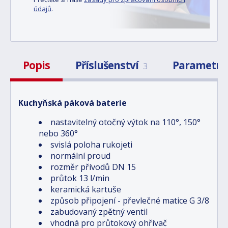
údajů
.
Popis
Příslušenství
Parametry
3
Kuchyňská páková baterie
nastavitelný otočný výtok na 110°, 150°
nebo 360°
svislá poloha rukojeti
normální proud
rozměr přívodů DN 15
průtok 13 l/min
keramická kartuše
způsob připojení - převlečné matice G 3/8
zabudovaný zpětný ventil
vhodná pro průtokový ohřívač