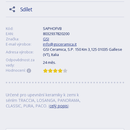
Sdílet
Kód:
SAPHOFVB
EAN:
8032937820200
Značka:
GSI
E-mail výrobce:
info@gsiceramica.it
GSI Ceramica, S.P. 150 Km 3,125 01035 Gallese
Adresa výrobce:
(VT), Italia
Odpovědnost za
24 měs.
vady:
Hodnocení:
Určené pro upevnění keramiky k zemi k
sériím TRACCIA, LOSANGA, PANORAMA,
CLASSIC, PURA, PACO. (
celý popis
)