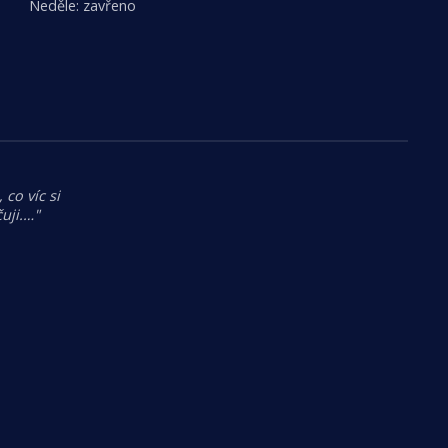
Neděle: zavřeno
 co víc si
uji.…"