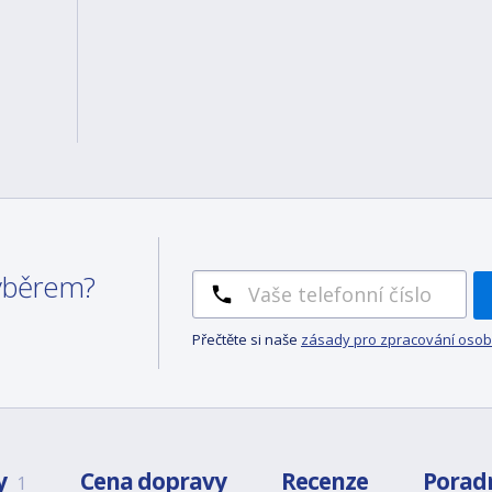
výběrem?
Přečtěte si naše
zásady pro zpracování osob
y
Cena dopravy
Recenze
Porad
1