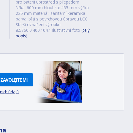
pro baterii uprostřed s přepadem
šířka: 600 mm hloubka: 455 mm výška:
225 mm materiál: sanitární keramika
barva: bílá s povrchovou úpravou LCC
Starší označení výrobku:
8.5760.0.400.104.1 Ilustrativní foto (
celý
popis
)
ZAVOLEJTE MI
ních údajů
.
na