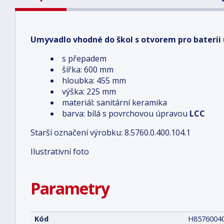
Umyvadlo vhodné do škol s otvorem pro baterii
s přepadem
šířka: 600 mm
hloubka: 455 mm
výška: 225 mm
materiál: sanitární keramika
barva: bílá s povrchovou úpravou
LCC
Starší označení výrobku: 8.5760.0.400.104.1
Ilustrativní foto
Parametry
Kód
H8576004