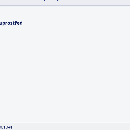
 uprostřed
001041