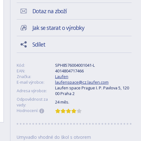
Dotaz na zboží
Jak se starat o výrobky
Sdílet
Kód:
SPH8576004001041-L
EAN:
4014804717466
Značka:
Laufen
E-mail výrobce:
laufenspace@cz.laufen.com
Laufen space Prague I. P. Pavlova 5, 120
Adresa výrobce:
00 Praha 2
Odpovědnost za
24 měs.
vady:
Hodnocení:
Umyvadlo vhodné do škol s otvorem