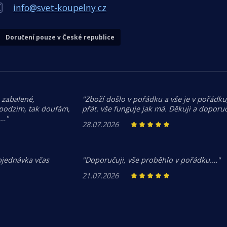
info@svet-koupelny.cz
Doručení pouze v České republice
 zabalené,
"Zboží došlo v pořádku a vše je v pořádku,
 podzim, tak doufám,
přát. vše funguje jak má. Děkuji a doporuč
.…"
28.07.2026
bjednávka včas
"Doporučuji, vše proběhlo v pořádku.…"
21.07.2026