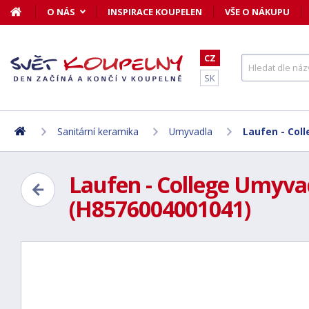
O NÁS
INSPIRACE KOUPELEN
VŠE O NÁKUPU
CZ
SK
Sanitární keramika
Umyvadla
Laufen - Coll
Laufen - College Umyvadl
(H8576004001041)