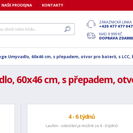
NAŠE PRODEJNA
KONTAKTY
ZÁKAZNICKÁ LINKA
+420 477 477 047
NAD 9 999 KČ
DOPRAVA ZDARM
ege Umyvadlo, 60x46 cm, s přepadem, otvor pro baterii, s LCC, 
o, 60x46 cm, s přepadem, otvor 
4 - 6 týdnů
Laufen - odeslání je možné za 4 - 6 týdnů