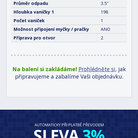
Průměr odpadu
3.5''
Hloubka vaničky 1
198
Počet vaniček
1
Možnost připojení myčky / pračky
ANO
Příprava pro otvor
2
Na balení si zakládáme!
Prohlédněte si
, jak
připravujeme a zabalíme Vaši objednávku.
AUTOMATICKY PŘI PLATBĚ PŘEVODEM
SLEVA
3%