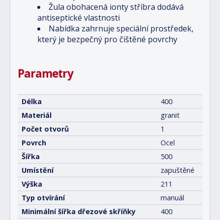
Žula obohacená ionty stříbra dodává
antiseptické vlastnosti
Nabídka zahrnuje speciální prostředek,
který je bezpečný pro čištěné povrchy
Parametry
Délka
400
Materiál
granit
Počet otvorů
1
Povrch
Ocel
Šířka
500
Umístění
zapuštěné
Výška
211
Typ otvírání
manuál
Minimální šířka dřezové skříňky
400