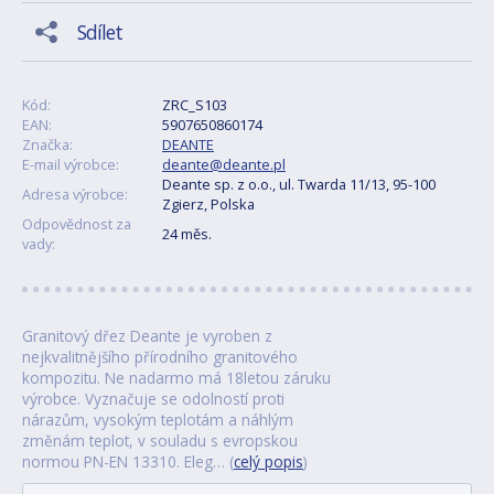
Sdílet
Kód:
ZRC_S103
EAN:
5907650860174
Značka:
DEANTE
E-mail výrobce:
deante@deante.pl
Deante sp. z o.o., ul. Twarda 11/13, 95-100
Adresa výrobce:
Zgierz, Polska
Odpovědnost za
24 měs.
vady:
Granitový dřez Deante je vyroben z
nejkvalitnějšího přírodního granitového
kompozitu. Ne nadarmo má 18letou záruku
výrobce. Vyznačuje se odolností proti
nárazům, vysokým teplotám a náhlým
změnám teplot, v souladu s evropskou
normou PN-EN 13310. Eleg… (
celý popis
)