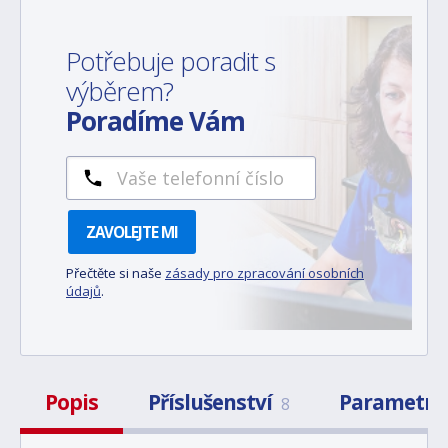
Potřebuje poradit s
výběrem?
Poradíme Vám
ZAVOLEJTE MI
Přečtěte si naše
zásady pro zpracování osobních
údajů
.
Popis
Příslušenství
Parametry
8