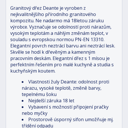
Granitový dřez Deante je vyroben z
nejkvalitnějšího přírodního granitového
kompozitu. Ne nadarmo má 18letou záruku
výrobce. Vyznačuje se odolností proti nárazům,
vysokým teplotám a náhlým změnám teplot, v
souladu s evropskou normou PN-EN 13310.
Elegantní povrch neztrácí barvu ani neztrácí lesk.
Skvěle se hodí k dřevěným a kamenným
pracovním deskám. Elegantní dřez s 1 mísou je
perfektním řešením pro malé kuchyně a studia s
kuchyňským koutem.
Vlastnosti žuly Deante: odolnost proti
nárazu, vysoké teplotě, změně barvy,
tepelnému šoku
Nejdelší záruka 18 let
Vybavení s možností připojení pračky
nebo myčky
Prostorově úsporný sifon umožňuje mj.
třídění odpadu