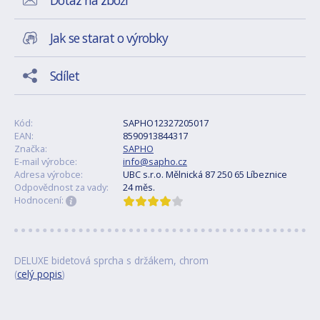
Dotaz na zboží
Jak se starat o výrobky
Sdílet
Kód:
SAPHO12327205017
EAN:
8590913844317
Značka:
SAPHO
E-mail výrobce:
info@sapho.cz
Adresa výrobce:
UBC s.r.o. Mělnická 87 250 65 Líbeznice
Odpovědnost za vady:
24 měs.
Hodnocení:
DELUXE bidetová sprcha s držákem, chrom
(
celý popis
)