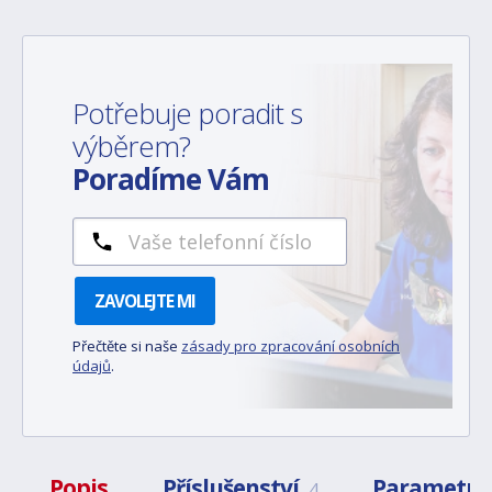
Potřebuje poradit s
výběrem?
Poradíme Vám
ZAVOLEJTE MI
Přečtěte si naše
zásady pro zpracování osobních
údajů
.
Popis
Příslušenství
Parametry
4