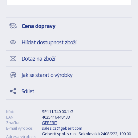
Cena dopravy
Hlídat dostupnost zboží
Dotaz na zboží
Jak se starat o výrobky
Sdílet
Kód:
SP111.740.00.1-G
EAN:
4025416448433
Značka:
GEBERIT
E-mail výrobce:
sales.cs@geberit.com
Geberit spol. s r. o., Sokolovská 2408/222, 190 00
Adresa výrobce: