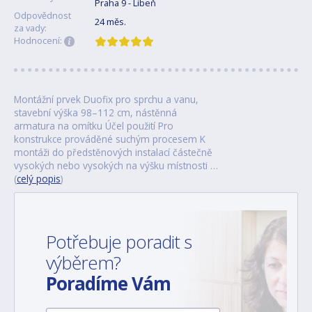
Praha 9 - Libeň
Odpovědnost
24 měs.
za vady:
Hodnocení:
Montážní prvek Duofix pro sprchu a vanu,
stavební výška 98–112 cm, nástěnná
armatura na omítku Účel použití Pro
konstrukce prováděné suchým procesem K
montáži do předstěnových instalací částečně
vysokých nebo vysokých na výšku místnosti …
(
celý popis
)
Potřebuje poradit s
výběrem?
Poradíme Vám