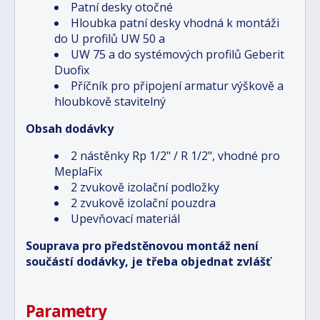
Patní desky otočné
Hloubka patní desky vhodná k montáži
do U profilů UW 50 a
UW 75 a do systémových profilů Geberit
Duofix
Příčník pro připojení armatur výškově a
hloubkově stavitelný
Obsah dodávky
2 nástěnky Rp 1/2" / R 1/2", vhodné pro
MeplaFix
2 zvukově izolační podložky
2 zvukově izolační pouzdra
Upevňovací materiál
Souprava pro předstěnovou montáž není
součástí dodávky, je třeba objednat zvlášť
Parametry