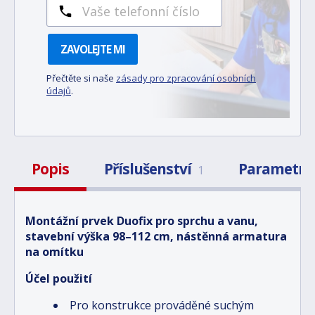
ZAVOLEJTE MI
Přečtěte si naše
zásady pro zpracování osobních
údajů
.
Popis
Příslušenství
Parametry
1
Montážní prvek Duofix pro sprchu a vanu,
stavební výška 98–112 cm, nástěnná armatura
na omítku
Účel použití
Pro konstrukce prováděné suchým