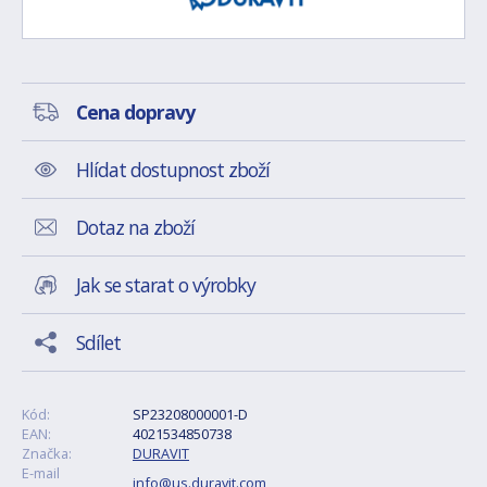
Cena dopravy
Hlídat dostupnost zboží
Dotaz na zboží
Jak se starat o výrobky
Sdílet
Kód:
SP23208000001-D
EAN:
4021534850738
Značka:
DURAVIT
E-mail
info@us.duravit.com