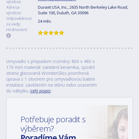
výrobce:
Adresa
Duravit USA, Inc., 2635 North Berkeley Lake Road,
výrobce:
Suite 100, Duluth, GA 30096
Odpovědnost
24 měs.
za vady:
Hodnocení:
Umyvadlo s přepadem rozměry: 800 x 480 x
170 mm materiál: sanitární keramika, spodní
strana glazovaná WonderGliss povrchová
úprava s 1 otvorem pro umyvadlovou baterii
instalace: zavěšením na stěnu nebo usazením
do nábytku (
celý popis
)
Potřebuje poradit s
výběrem?
Poradíme Vám