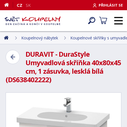
CZ
SK
PŘIHLÁSIT SE
Koupelnový nábytek
Koupelnové skříňky s umyvad
DURAVIT - DuraStyle
Umyvadlová skříňka 40x80x45
cm, 1 zásuvka, lesklá bílá
(DS638402222)