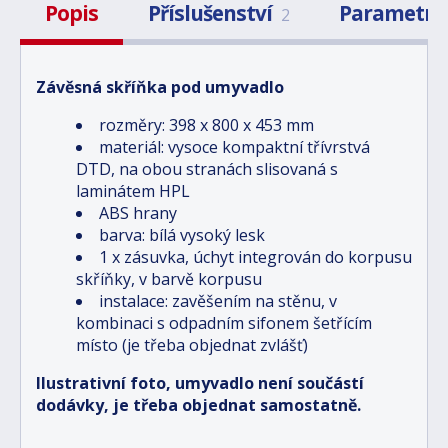
Popis
Příslušenství
Parametry
2
Závěsná skříňka pod umyvadlo
rozměry: 398 x 800 x 453 mm
materiál: vysoce kompaktní třívrstvá
DTD, na obou stranách slisovaná s
laminátem HPL
ABS hrany
barva: bílá vysoký lesk
1 x zásuvka, úchyt integrován do korpusu
skříňky, v barvě korpusu
instalace: zavěšením na stěnu, v
kombinaci s odpadním sifonem šetřícím
místo (je třeba objednat zvlášť)
Ilustrativní foto, umyvadlo není součástí
dodávky, je třeba objednat samostatně.