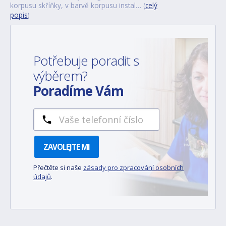
korpusu skříňky, v barvě korpusu instal… (
celý
popis
)
Potřebuje poradit s
výběrem?
Poradíme Vám
ZAVOLEJTE MI
Přečtěte si naše
zásady pro zpracování osobních
údajů
.