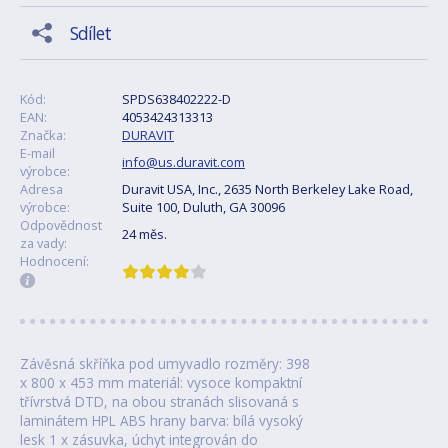
Sdílet
Kód:
SPDS638402222-D
EAN:
4053424313313
Značka:
DURAVIT
E-mail
info@us.duravit.com
výrobce:
Adresa
Duravit USA, Inc., 2635 North Berkeley Lake Road,
výrobce:
Suite 100, Duluth, GA 30096
Odpovědnost
24 měs.
za vady:
Hodnocení:
Závěsná skříňka pod umyvadlo rozměry: 398
x 800 x 453 mm materiál: vysoce kompaktní
třívrstvá DTD, na obou stranách slisovaná s
laminátem HPL ABS hrany barva: bílá vysoký
lesk 1 x zásuvka, úchyt integrován do