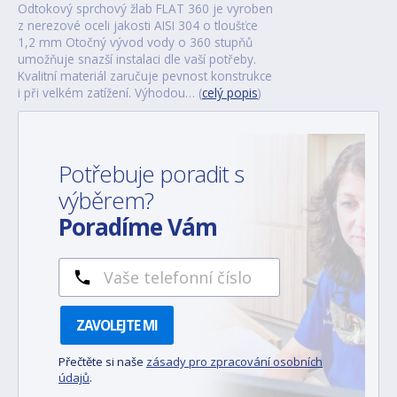
Odtokový sprchový žlab FLAT 360 je vyroben
z nerezové oceli jakosti AISI 304 o tloušťce
1,2 mm Otočný vývod vody o 360 stupňů
umožňuje snazší instalaci dle vaší potřeby.
Kvalitní materiál zaručuje pevnost konstrukce
i při velkém zatížení. Výhodou… (
celý popis
)
Potřebuje poradit s
výběrem?
Poradíme Vám
ZAVOLEJTE MI
Přečtěte si naše
zásady pro zpracování osobních
údajů
.