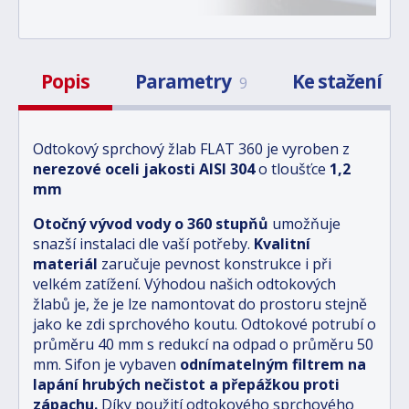
Popis
Parametry
Ke stažení
9
2
Odtokový sprchový žlab FLAT 360
je vyroben z
nerezové oceli jakosti AISI 304
o tloušťce
1,2
mm
Otočný vývod vody o 360 stupňů
umožňuje
snazší instalaci dle vaší potřeby.
Kvalitní
materiál
zaručuje pevnost konstrukce i při
velkém zatížení. Výhodou našich odtokových
žlabů je, že je lze namontovat do prostoru stejně
jako ke zdi sprchového koutu.
Odtokové potrubí o
průměru 40 mm s redukcí na odpad o průměru 50
mm. Sifon je vybaven
odnímatelným filtrem na
lapání hrubých nečistot a přepážkou proti
zápachu.
Díky použití odtokového sprchového