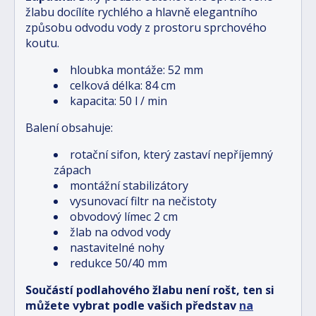
žlabu docílíte rychlého a hlavně elegantního
způsobu odvodu vody z prostoru sprchového
koutu.
hloubka montáže: 52 mm
celková délka: 84 cm
kapacita: 50 l / min
Balení obsahuje:
rotační sifon, který zastaví nepříjemný
zápach
montážní stabilizátory
vysunovací filtr na nečistoty
obvodový límec 2 cm
žlab na odvod vody
nastavitelné nohy
redukce 50/40 mm
Součástí podlahového žlabu není rošt, ten si
můžete vybrat podle vašich představ
na