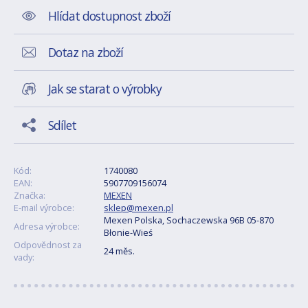
Hlídat dostupnost zboží
Dotaz na zboží
Jak se starat o výrobky
Sdílet
Kód:
1740080
EAN:
5907709156074
Značka:
MEXEN
E-mail výrobce:
sklep@mexen.pl
Mexen Polska, Sochaczewska 96B 05-870
Adresa výrobce:
Błonie-Wieś
Odpovědnost za
24 měs.
vady: