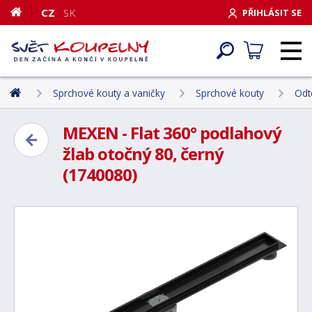
CZ
SK
PŘIHLÁSIT SE
Sprchové kouty a vaničky
Sprchové kouty
Odt
MEXEN - Flat 360° podlahový
žlab otočný 80, černý
(1740080)