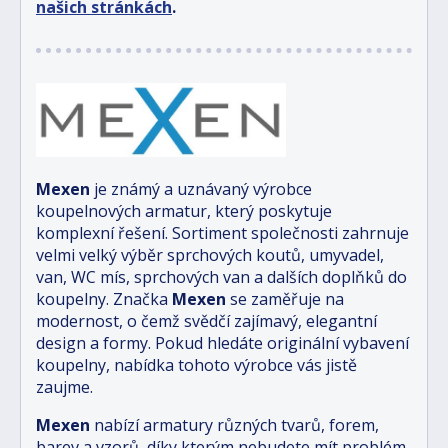
našich stránkách
.
Mexen
je známý a uznávaný výrobce
koupelnových armatur, který poskytuje
komplexní řešení. Sortiment společnosti zahrnuje
velmi velký výběr sprchových koutů, umyvadel,
van, WC mís, sprchových van a dalších doplňků do
koupelny. Značka
Mexen
se zaměřuje na
modernost, o čemž svědčí zajímavý, elegantní
design a formy. Pokud hledáte originální vybavení
koupelny, nabídka tohoto výrobce vás jistě
zaujme.
Mexen
nabízí armatury různých tvarů, forem,
barev a vzorů, díky kterým nebudete mít problém