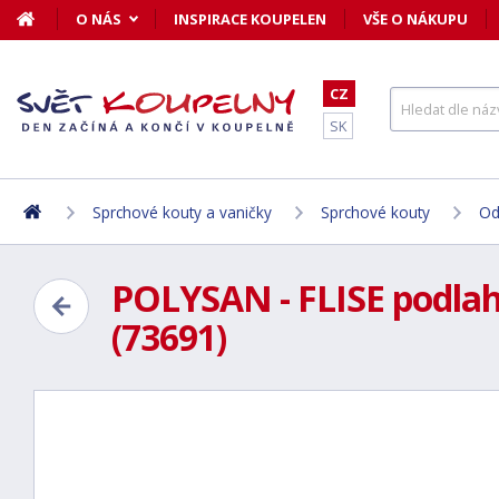
O NÁS
INSPIRACE KOUPELEN
VŠE O NÁKUPU
CZ
SK
Sprchové kouty a vaničky
Sprchové kouty
Od
POLYSAN - FLISE podlah
(73691)