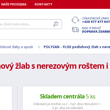
NAŠE PRODEJNA
KONTAKTY
ZÁKAZNICKÁ LINKA
+420 477 477 047
NAD 9 999 KČ
DOPRAVA ZDARM
tokové žlaby a vpusti
POLYSAN - FLISE podlahový žlab s ner
ový žlab s nerezovým roštem i 
Skladem centrála
5 ks
Odeslání je možné za 2 - 3 pr. dny /doručení 1 -
2 pr. dny od odeslání