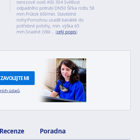
nerezové oceli AISI 304 Světlost
odpadního potrubí DN50 Šířka roštu 58
mm Průtok 60l/min. Stavitelné
nohy:Pomohou usadit kanálek do
potřebné polohy, min. výška 65
mm.Snadné čiště… (
celý popis
)
ZAVOLEJTE MI
ních údajů
.
Recenze
Poradna