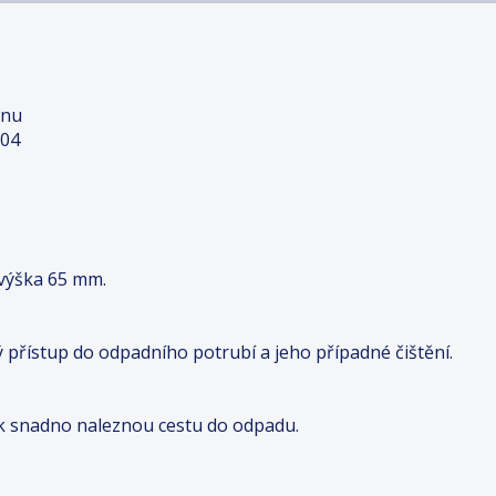
enu
304
výška 65 mm.
 přístup do odpadního potrubí a jeho případné čištění.
ak snadno naleznou cestu do odpadu.