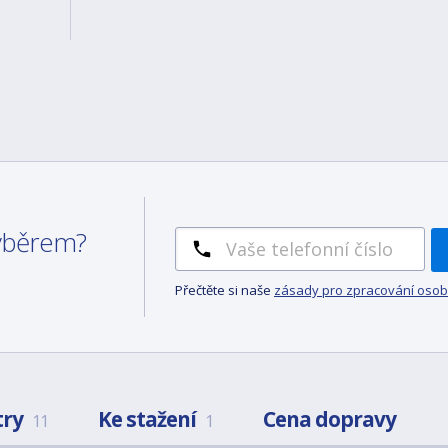
výběrem?
Přečtěte si naše
zásady pro zpracování osob
try
Ke stažení
Cena dopravy
11
1