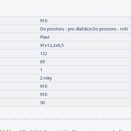
910
Do prostoru - pro dlaždice;Do prostoru - rošt
Plast
91x12,2x6,5
122
65
1
2 roky
910
910
50