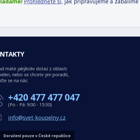
kládáme!
Prohlédněte si
, jak připravujeme a zabalíme
NTAKTY
d máte jakýkoliv dotaz z oblasti
elen, nebo se chcete jen poradit,
ťte se na nás:
+420 477 477 047
(Po - Pá: 9:00 - 15:30)
info@svet-koupelny.cz
Doručení pouze v České republice