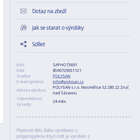
Dotaz na zboží
Jak se starat o výrobky
Sdílet
Kód:
SAPHO73691
EAN:
8590729051121
Značka:
POLYSAN
E-mail výrobce:
info@polysan.cz
POLYSAN s.r.o. Nesměřice 52 285 22 Zruč
Adresa výrobce:
nad Sázavou
Odpovědnost
24 měs.
za vady:
Plastové tělo žlabu vyrobeno z
polypropylenu Krycí rošt je vyroben z