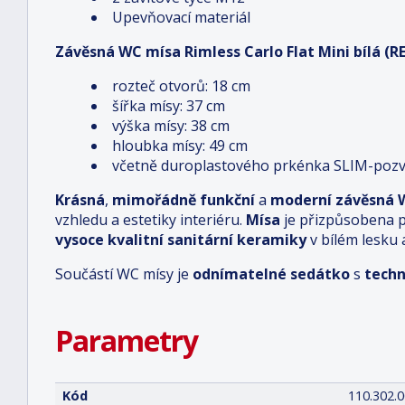
Upevňovací materiál
Závěsná WC mísa Rimless Carlo Flat Mini bílá (R
rozteč otvorů: 18 cm
šířka mísy: 37 cm
výška mísy: 38 cm
hloubka mísy: 49 cm
včetně duroplastového prkénka SLIM-pozvo
Krásná
,
mimořádně funkční
a
moderní závěsná 
vzhledu a estetiky interiéru.
Mísa
je přizpůsobena p
vysoce kvalitní sanitární keramiky
v bílém lesku
Součástí WC mísy je
odnímatelné sedátko
s
techn
Parametry
Kód
110.302.0