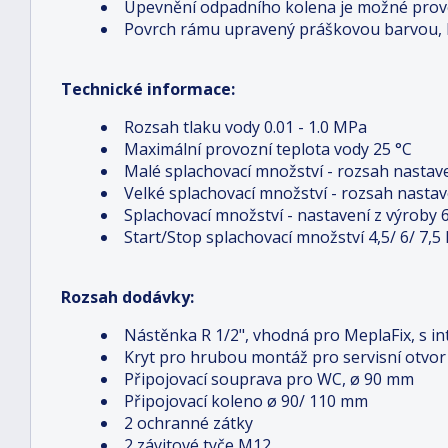
Upevnění odpadního kolena je možné prov
Povrch rámu upravený práškovou barvou, b
Technické informace:
Rozsah tlaku vody 0.01 - 1.0 MPa
Maximální provozní teplota vody 25 °C
Malé splachovací množství - rozsah nastave
Velké splachovací množství - rozsah nastavení
Splachovací množství - nastavení z výroby 6 
Start/Stop splachovací množství 4,5/ 6/ 7,5 
Rozsah dodávky:
Nástěnka R 1/2", vhodná pro MeplaFix, s 
Kryt pro hrubou montáž pro servisní otvor
Připojovací souprava pro WC, ø 90 mm
Připojovací koleno ø 90/ 110 mm
2 ochranné zátky
2 závitové tyče M12