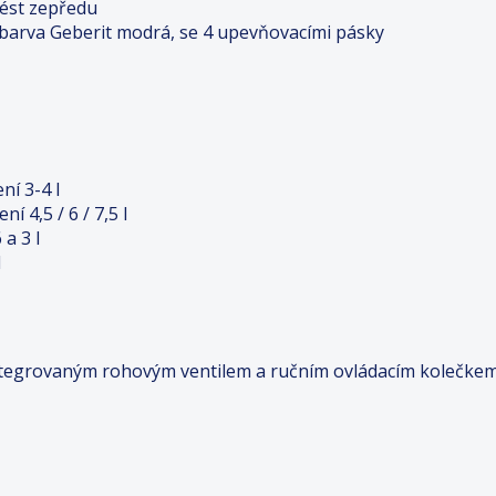
ést zepředu
arva Geberit modrá, se 4 upevňovacími pásky
ní 3-4 l
 4,5 / 6 / 7,5 l
a 3 l
l
integrovaným rohovým ventilem a ručním ovládacím kolečke