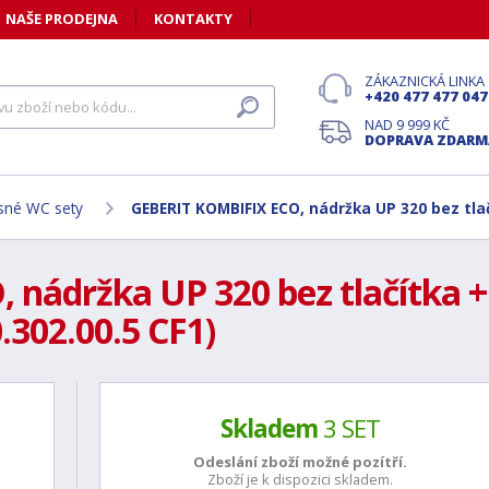
NAŠE PRODEJNA
KONTAKTY
ZÁKAZNICKÁ LINKA
+420 477 477 047
NAD 9 999 KČ
DOPRAVA ZDARM
sné WC sety
GEBERIT KOMBIFIX ECO, nádržka UP 320 bez tlač
nádržka UP 320 bez tlačítka +
.302.00.5 CF1)
Skladem
3 SET
Odeslání zboží možné
pozítří.
Zboží je k dispozici skladem.