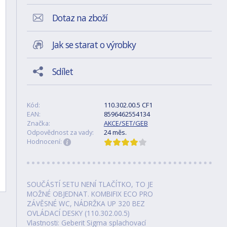
Dotaz na zboží
Jak se starat o výrobky
Sdílet
Kód:
110.302.00.5 CF1
EAN:
8596462554134
Značka:
AKCE/SET/GEB
Odpovědnost za vady:
24 měs.
Hodnocení:
SOUČÁSTÍ SETU NENÍ TLAČÍTKO, TO JE
MOŽNÉ OBJEDNAT. KOMBIFIX ECO PRO
ZÁVĚSNÉ WC, NÁDRŽKA UP 320 BEZ
OVLÁDACÍ DESKY (110.302.00.5)
Vlastnosti: Geberit Sigma splachovací