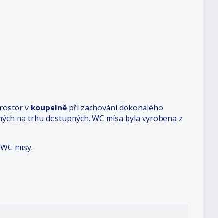
rostor v
koupelně
při zachování dokonalého
iných na trhu dostupných. WC mísa byla vyrobena z
i WC mísy.