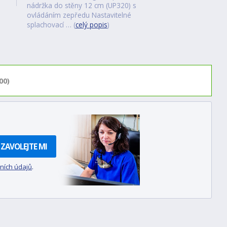
nádržka do stěny 12 cm (UP320) s
ovládáním zepředu Nastavitelné
splachovací … (
celý popis
)
00)
ZAVOLEJTE MI
ních údajů
.