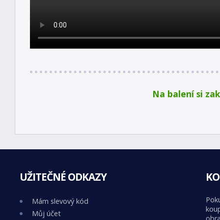
Na balení si za
UŽITEČNÉ ODKAZY
KO
Poku
Mám slevový kód
koup
Můj účet
obra