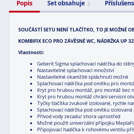
Popis
Set obsahuje
Příslušen
2
SOUČÁSTÍ SETU NENÍ TLAČÍTKO, TO JE MOŽNÉ O
KOMBIFIX ECO PRO ZÁVĚSNÉ WC, NÁDRŽKA UP 320 
Vlastnosti:
Geberit Sigma splachovací nádržka do stěn
Nastavitelné splachovací množství
Nastavitelné okamžité spláchnutí možné
Splachovací nádržka pod omítku pro montáž
Kryt pro hrubou montáž, pro montáž bez ná
Kryt pro hrubou montáž chrání servisní otv
Tyčky tlačítka zvukově izolované, rychle na
Splachovací nádržka pod omítku izolovaná 
Přívod vody zezadu/ shora uprostřed
Možné použít univerzální přípojku MeplaFi
Připojovací hadička k rohovému ventilu př