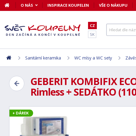
O NÁS
INSPIRACE KOUPELEN
VŠE O NÁKUPU
CZ
SK
Sanitární keramika
WC mísy a WC sety
Závě
GEBERIT KOMBIFIX ECO, 
Rimless + SEDÁTKO (110
+ DÁREK