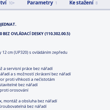
ství
Parametry
Ke stažení
10+
1
8
BJEDNAT.
BEZ OVLÁDACÍ DESKY (110.302.00.5)
y 12 cm (UP320) s ovládáním zepředu
 a servisní práce bez nářadí
řadí a s možností zkrácení bez nářadí
or proti vlhkosti a nečistotám
stavitelné bez nářadí
proti orosování
x, montáž a obsluha bez nářadí
išroubovatelná bez nářadí