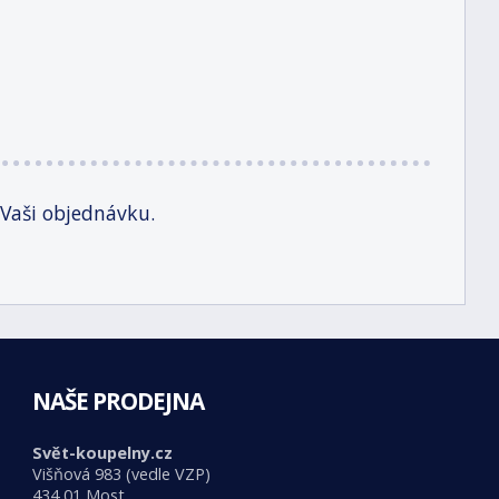
 Vaši objednávku.
NAŠE PRODEJNA
Svět-koupelny.cz
Višňová 983 (vedle VZP)
434 01 Most