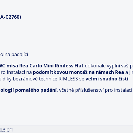
EA-C2760)
lna padající
WC mísa
Rea Carlo Mini Rimless Flat
dokonale vyplní váš p
ro instalaci na
podomítkovou montáž na rámech
Rea
a j
 a díky bezrámové technice RIMLESS se
velmi snadno čistí
.
ologií pomalého padání
, včetně příslušenství pro instalac
0.5 CF1