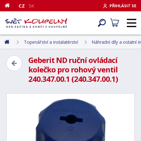
CZ
SK
PŘIHLÁSIT SE
Topenářství a instalatérství
Náhradní díly a ostatní i
Geberit ND ruční ovládací
kolečko pro rohový ventil
240.347.00.1 (240.347.00.1)