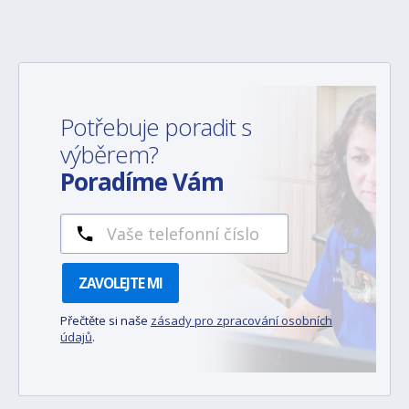
Potřebuje poradit s
výběrem?
Poradíme Vám
ZAVOLEJTE MI
Přečtěte si naše
zásady pro zpracování osobních
údajů
.