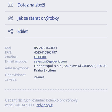
Dotaz na zboží
Jak se starat o výrobky
Sdílet
Kód:
BS-240.347.00.1
EAN:
4025416865797
Značka:
GEBERIT
E-mail výrobce:
sales.cs@geberit.com
Geberit spol. s r. o., Sokolovská 2408/222, 190 00
Adresa výrobce:
Praha 9 - Libeň
Odpovědnost
24 měs.
za vady:
Geberit ND ruční ovládací kolečko pro rohový
ventil 240.347.00.1 (
celý popis
)