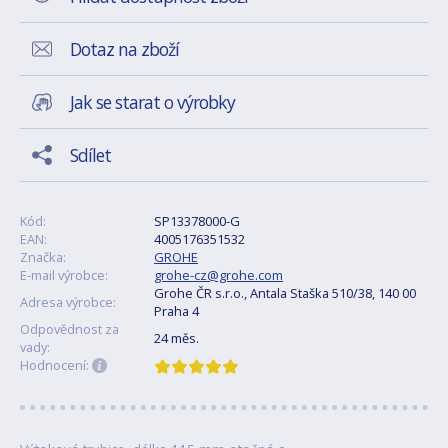
Dotaz na zboží
Jak se starat o výrobky
Sdílet
Kód:
SP13378000-G
EAN:
4005176351532
Značka:
GROHE
E-mail výrobce:
grohe-cz@grohe.com
Grohe ČR s.r.o., Antala Staška 510/38, 140 00
Adresa výrobce:
Praha 4
Odpovědnost za
24 měs.
vady:
Hodnocení: