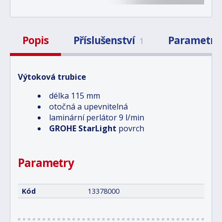
Popis
Příslušenství
Parametry
1
Výtoková trubice
délka 115 mm
otočná a upevnitelná
laminární perlátor 9 l/min
GROHE StarLight
povrch
Parametry
Kód
13378000