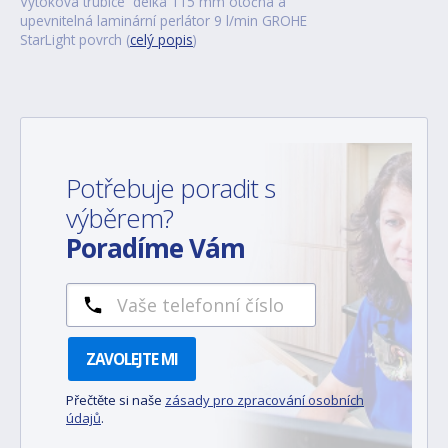
Výtoková trubice délka 115 mm otočná a
upevnitelná laminární perlátor 9 l/min GROHE
StarLight povrch (
celý popis
)
Potřebuje poradit s
výběrem?
Poradíme Vám
ZAVOLEJTE MI
Přečtěte si naše
zásady pro zpracování osobních
údajů
.