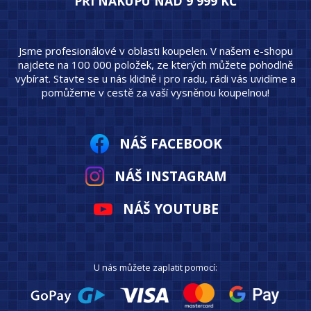
PŘI NÁKUPU NAD 9 999 KČ
Jsme profesionálové v oblasti koupelen. V našem e-shopu
najdete na 100 000 položek, ze kterých můžete pohodlně
vybírat. Stavte se u nás klidně i pro radu, rádi vás uvidíme a
pomůžeme v cestě za vaší vysněnou koupelnou!
NÁŠ FACEBOOK
NÁŠ INSTAGRAM
NÁŠ YOUTUBE
U nás můžete zaplatit pomocí: