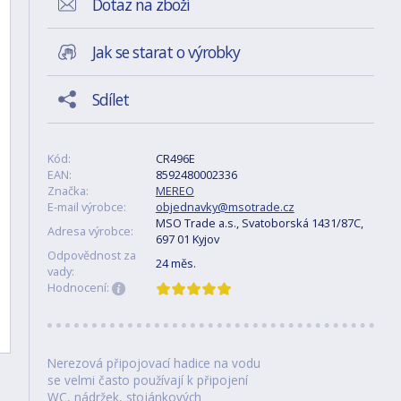
Dotaz na zboží
Jak se starat o výrobky
Sdílet
Kód:
CR496E
EAN:
8592480002336
Značka:
MEREO
E-mail výrobce:
objednavky@msotrade.cz
MSO Trade a.s., Svatoborská 1431/87C,
Adresa výrobce:
697 01 Kyjov
Odpovědnost za
24 měs.
vady:
Hodnocení:
Nerezová připojovací hadice na vodu
se velmi často používají k připojení
WC, nádržek, stojánkových