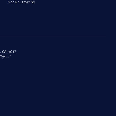
Neděle: zavřeno
 co víc si
uji.…"