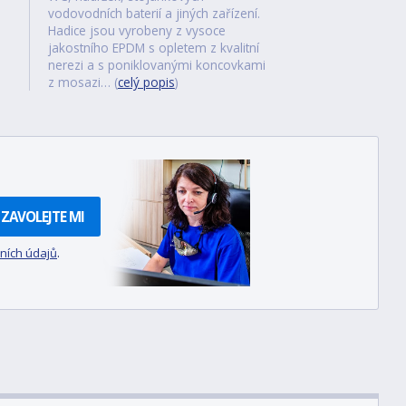
vodovodních baterií a jiných zařízení.
Hadice jsou vyrobeny z vysoce
jakostního EPDM s opletem z kvalitní
nerezi a s poniklovanými koncovkami
z mosazi… (
celý popis
)
ZAVOLEJTE MI
ních údajů
.