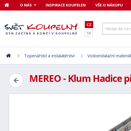
O NÁS
INSPIRACE KOUPELEN
VŠE O NÁKUPU
CZ
SK
Topenářství a instalatérství
Vodoinstalační materiál
MEREO - Klum Hadice při