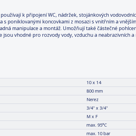
používají k připojení WC, nádržek, stojánkových vodovodních 
 a s poniklovanými koncovkami z mosazi s vnitřním a vnější
nadná manipulace a montáž. Umožňují také částečné pohlcení
dice jsou vhodné pro rozvody vody, vzduchu a neabrazivních 
10 x 14
800 mm
Nerez
3/4" x 3/4"
M x F
max. 95°C
max. 10 bar