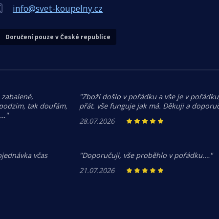
info@svet-koupelny.cz
Doručení pouze v České republice
 zabalené,
"Zboží došlo v pořádku a vše je v pořádku,
 podzim, tak doufám,
přát. vše funguje jak má. Děkuji a doporuč
.…"
28.07.2026
bjednávka včas
"Doporučuji, vše proběhlo v pořádku.…"
21.07.2026