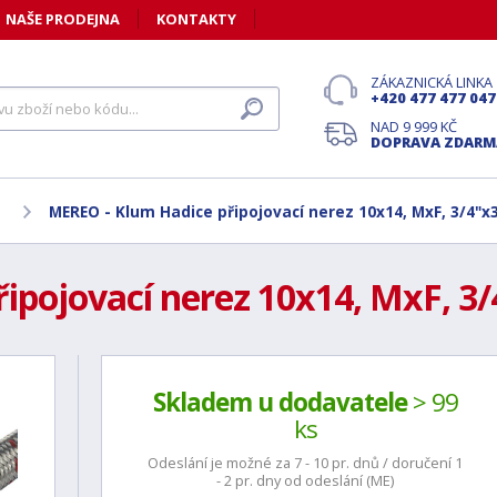
NAŠE PRODEJNA
KONTAKTY
ZÁKAZNICKÁ LINKA
+420 477 477 047
NAD 9 999 KČ
DOPRAVA ZDARM
MEREO - Klum Hadice připojovací nerez 10x14, MxF, 3/4"x3
pojovací nerez 10x14, MxF, 3/
Skladem u dodavatele
> 99
ks
Odeslání je možné za 7 - 10 pr. dnů / doručení 1
- 2 pr. dny od odeslání (ME)