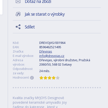
Dotaz na zboží
Jak se starat o výrobky
Sdílet
Kód:
DREVOJAS/001964
EAN:
8596462521495
Značka:
Dřevojas
E-mail výrobce:
info@drevojas.cz
Adresa
Dřevojas, výrobní družstvo, Pražská
výrobce:
2060/50, 568 02 Svitavy
Odpovědnost
24 měs.
za vady:
Hodnocení:
Kvalita značky MYJOYS Designově
povedené keramické umyvadlo Joy
řadíme do kategorie , které v