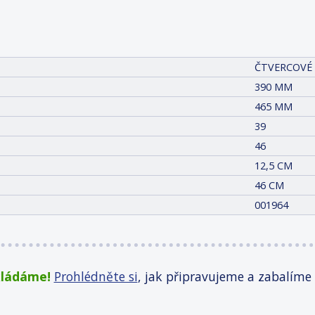
ČTVERCOVÉ
390 MM
465 MM
39
46
12,5 CM
46 CM
001964
kládáme!
Prohlédněte si
, jak připravujeme a zabalíme