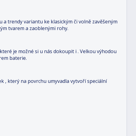
u a trendy variantu ke klasickým či volně zavěšeným
itým tvarem a zaoblenými rohy.
 které je možné si u nás dokoupit i . Velkou výhodou
rem baterie.
vek
, který na povrchu umyvadla vytvoří speciální