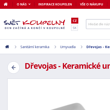
O NÁS
INSPIRACE KOUPELEN
VŠE O NÁKUPU
CZ
SK
Sanitární keramika
Umyvadla
Dřevojas - Ke
Dřevojas - Keramické um