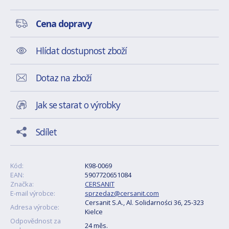
Cena dopravy
Hlídat dostupnost zboží
Dotaz na zboží
Jak se starat o výrobky
Sdílet
Kód:
K98-0069
EAN:
5907720651084
Značka:
CERSANIT
E-mail výrobce:
sprzedaz@cersanit.com
Cersanit S.A., Al. Solidarności 36, 25-323
Adresa výrobce:
Kielce
Odpovědnost za
24 měs.