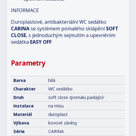
INFORMACE
Duroplastové, antibakteriální WC sedátko
CARINA
se systémem pomalého sklápění
SOFT
CLOSE
, s jednoduchým sejmutím a upevněním
sedátka
EASY OFF
.
Parametry
Barva
bílá
Charakter
WC sedátko
Druh
soft close /pomalu padající/
Instalace
na mísu
Materiál
duroplast
Výbava
kovové závěsy
Série
CARINA