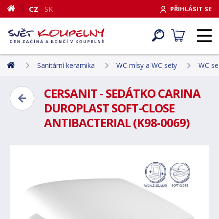
CZ
SK
PŘIHLÁSIT SE
Sanitární keramika
WC mísy a WC sety
WC sed
CERSANIT - SEDÁTKO CARINA
DUROPLAST SOFT-CLOSE
ANTIBACTERIAL (K98-0069)