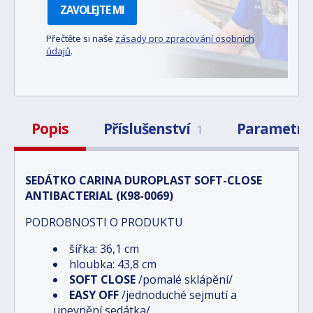
ZAVOLEJTE MI
Přečtěte si naše
zásady pro zpracování osobních
údajů
.
Popis
Příslušenství
Parametry
1
SEDÁTKO CARINA DUROPLAST SOFT-CLOSE
ANTIBACTERIAL (K98-0069)
PODROBNOSTI O PRODUKTU
šířka: 36,1 cm
hloubka: 43,8 cm
SOFT CLOSE
/pomalé sklápění/
EASY OFF
/jednoduché sejmutí a
upevnění sedátka/