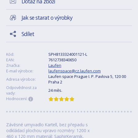
Dotaz na zboží
Jak se starat o výrobky
Sdílet
Kód:
SPH8133324001121-L
EAN:
7612738340650
Značka:
Laufen
E-mail výrobce:
laufenspace@cz.laufen.com
Laufen space Prague I. P. Pavlova 5, 120 00
Adresa výrobce:
Praha 2
Odpovědnost za
24 měs.
vady:
Hodnocení:
Závěsné umyvadlo Kartell, bez přepadu s
odkládací plochou vpravo rozměry: 1200 x
460 x 120 mm materiál: SaphirKeramik,