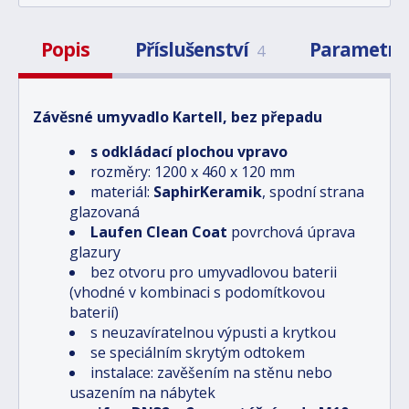
Popis
Příslušenství
Parametry
4
Závěsné umyvadlo Kartell, bez přepadu
s odkládací plochou vpravo
rozměry: 1200 x 460 x 120 mm
materiál:
SaphirKeramik
, spodní strana
glazovaná
Laufen Clean Coat
povrchová úprava
glazury
bez otvoru pro umyvadlovou baterii
(vhodné v kombinaci s podomítkovou
baterií)
s neuzavíratelnou výpusti a krytkou
se speciálním skrytým odtokem
instalace: zavěšením na stěnu nebo
usazením na nábytek