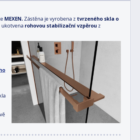
ce
MEXEN.
Zástěna je vyrobena
z
tvrzeného skla
o
e ukotvena
rohovou stabilizační vzpěrou
z
ho
kla
ově