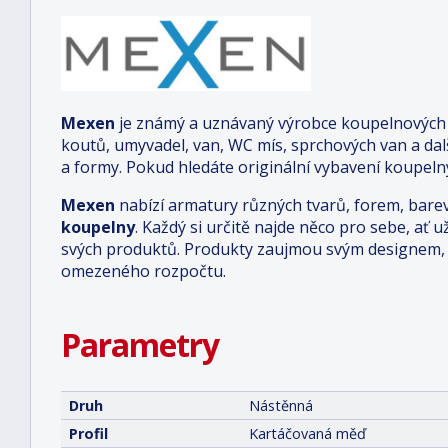
Mexen
je známý a uznávaný výrobce koupelnových a
koutů, umyvadel, van, WC mís, sprchových van a da
a formy. Pokud hledáte originální vybavení koupelny
Mexen
nabízí armatury různých tvarů, forem, bare
koupelny
. Každý si určitě najde něco pro sebe, ať u
svých produktů. Produkty zaujmou svým designem, o
omezeného rozpočtu.
Parametry
Druh
Nástěnná
Profil
Kartáčovaná měď