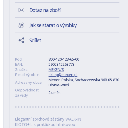
Dotaz na zboží
Jak se starat o výrobky
Sdílet
Kód:
800-120-123-65-00
EAN:
5905315263773
Značka:
MEXEN/S
E-mail výrobce:
sklep@mexen.pl
Mexen Polska, Sochaczewska 96B 05-870
Adresa výrobce:
Błonie-Wieś
Odpovědnost
24 měs.
za vady:
Elegantní sprchové zástěny WALK-IN
KIOTO+ L s praktickou hliníkovou