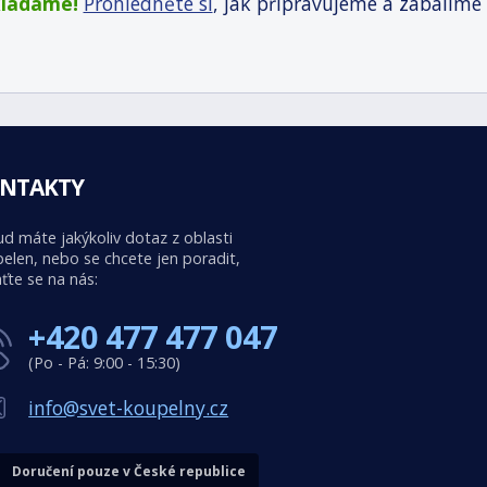
kládáme!
Prohlédněte si
, jak připravujeme a zabalíme
NTAKTY
d máte jakýkoliv dotaz z oblasti
elen, nebo se chcete jen poradit,
ťte se na nás:
+420 477 477 047
(Po - Pá: 9:00 - 15:30)
info@svet-koupelny.cz
Doručení pouze v České republice