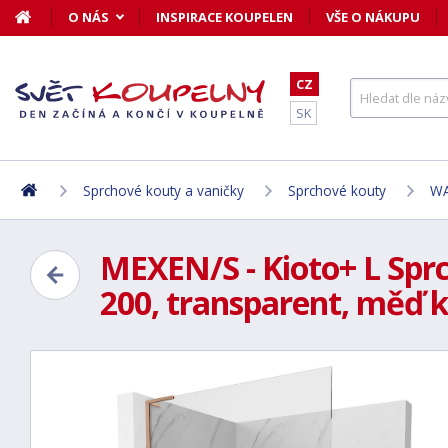
O NÁS
INSPIRACE KOUPELEN
VŠE O NÁKUPU
CZ
SK
Sprchové kouty a vaničky
Sprchové kouty
WA
MEXEN/S - Kioto+ L Spr
200, transparent, měď k