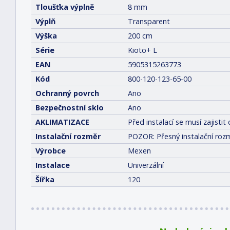
Tloušťka výplně
8 mm
Výplň
Transparent
Výška
200 cm
Série
Kioto+ L
EAN
5905315263773
Kód
800-120-123-65-00
Ochranný povrch
Ano
Bezpečnostní sklo
Ano
AKLIMATIZACE
Před instalací se musí zajist
Instalační rozměr
POZOR: Přesný instalační rozm
Výrobce
Mexen
Instalace
Univerzální
Šířka
120