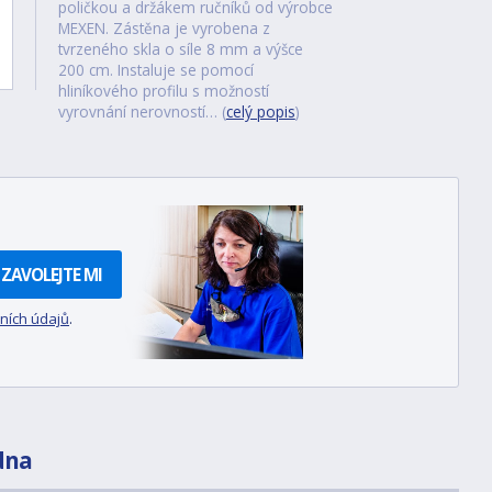
poličkou a držákem ručníků od výrobce
MEXEN. Zástěna je vyrobena z
tvrzeného skla o síle 8 mm a výšce
200 cm. Instaluje se pomocí
hliníkového profilu s možností
vyrovnání nerovností… (
celý popis
)
ZAVOLEJTE MI
ních údajů
.
dna