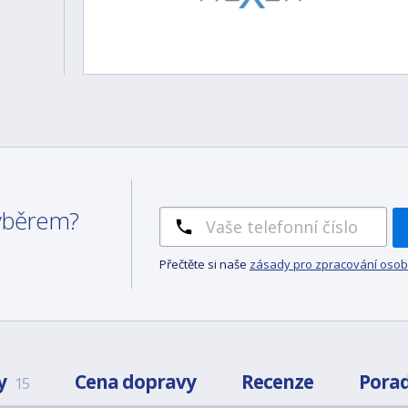
výběrem?
Přečtěte si naše
zásady pro zpracování osob
y
Cena dopravy
Recenze
Pora
15