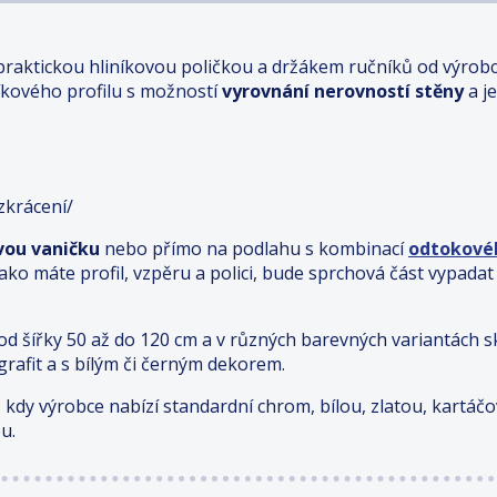
praktickou hliníkovou poličkou a držákem ručníků
od výrob
íkového profilu s možností
vyrovnání nerovností stěny
a j
zkrácení/
vou vaničku
nebo přímo na podlahu s kombinací
odtokové
ako máte profil, vzpěru a polici, bude sprchová část vypadat
od šířky 50 až do 120 cm a v různých barevných variantách s
 grafit a s bílým či černým dekorem.
u, kdy výrobce nabízí standardní chrom, bílou, zlatou, kartáč
ou.