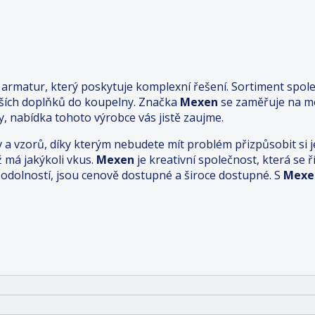
rmatur, který poskytuje komplexní řešení. Sortiment spole
lších doplňků do koupelny. Značka
Mexen
se zaměřuje na mo
, nabídka tohoto výrobce vás jistě zaujme.
v a vzorů, díky kterým nebudete mít problém přizpůsobit s
ž má jakýkoli vkus.
Mexen
je kreativní společnost, která se
dolností, jsou cenově dostupné a široce dostupné. S
Mexe