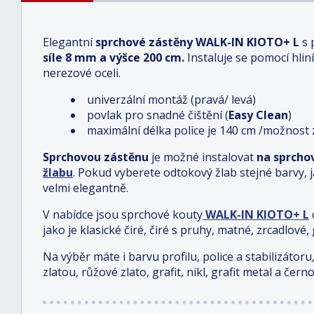
Elegantní
sprchové zástěny
WALK-IN KIOTO+ L
s 
síle
8 mm
a výšce
200 cm
.
Instaluje se pomocí hlin
nerezové oceli.
univerzální montáž (pravá/ levá)
povlak pro snadné čištění (
Easy Clean
)
maximální délka police je 140 cm /možnost 
Sprchovou zástěnu
je možné instalovat
na sprcho
žlabu
.
Pokud vyberete odtokový žlab stejné barvy, j
velmi elegantně.
V nabídce jsou sprchové kouty
WALK-IN
KIOTO+ L
jako je klasické čiré, čiré s pruhy, matné, zrcadlové,
Na výběr máte i barvu profilu, police a stabilizátor
zlatou, růžové zlato, grafit, nikl, grafit metal a čern