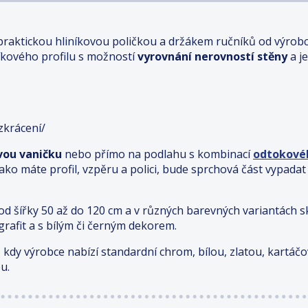
praktickou hliníkovou poličkou a držákem ručníků
od výrob
íkového profilu s možností
vyrovnání nerovností stěny
a j
zkrácení/
vou vaničku
nebo přímo na podlahu s kombinací
odtokové
ako máte profil, vzpěru a polici, bude sprchová část vypadat
od šířky 50 až do 120 cm a v různých barevných variantách s
 grafit a s bílým či černým dekorem.
u, kdy výrobce nabízí standardní chrom, bílou, zlatou, kartáč
ou.