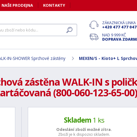
NAŠE PRODEJNA
KONTAKTY
ZÁKAZNICKÁ LINKA
+420 477 477 047
NAD 9 999 KČ
DOPRAVA ZDARM
LK-IN-SHOWER Sprchové zástěny
MEXEN/S - Kioto+ L Sprcho
chová zástěna WALK-IN s polič
artáčovaná (800-060-123-65-00
Skladem
1 ks
Odeslání zboží možné
zítra.
Zboží je k dispozici skladem.