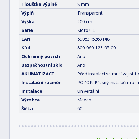
Tloušťka výplně
8 mm
Výplň
Transparent
Výška
200 cm
Série
Kioto+ L
EAN
5905315263148
Kód
800-060-123-65-00
Ochranný povrch
Ano
Bezpečnostní sklo
Ano
AKLIMATIZACE
Před instalací se musí zajist
Instalační rozměr
POZOR: Přesný instalační rozm
Instalace
Univerzální
Výrobce
Mexen
Šířka
60