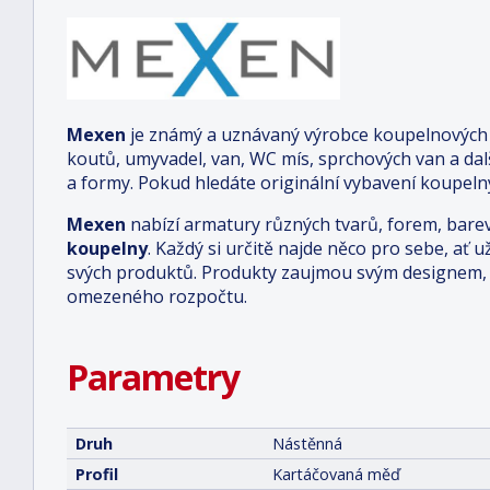
Mexen
je známý a uznávaný výrobce koupelnových a
koutů, umyvadel, van, WC mís, sprchových van a da
a formy. Pokud hledáte originální vybavení koupelny
Mexen
nabízí armatury různých tvarů, forem, bare
koupelny
. Každý si určitě najde něco pro sebe, ať u
svých produktů. Produkty zaujmou svým designem, o
omezeného rozpočtu.
Parametry
Druh
Nástěnná
Profil
Kartáčovaná měď