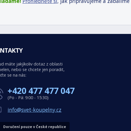
kládáme!
Prohlédněte si
, jak připravujeme a zabalíme
NTAKTY
d máte jakýkoliv dotaz z oblasti
elen, nebo se chcete jen poradit,
ťte se na nás:
+420 477 477 047
(Po - Pá: 9:00 - 15:30)
info@svet-koupelny.cz
Doručení pouze v České republice