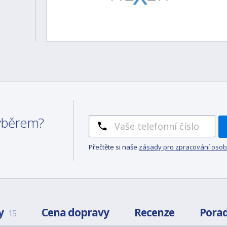
výběrem?
Přečtěte si naše
zásady pro zpracování osob
y
Cena dopravy
Recenze
Pora
15