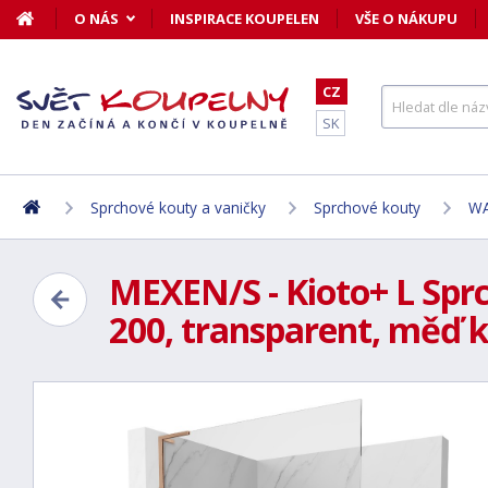
O NÁS
INSPIRACE KOUPELEN
VŠE O NÁKUPU
CZ
SK
Sprchové kouty a vaničky
Sprchové kouty
WA
MEXEN/S - Kioto+ L Spr
200, transparent, měď k