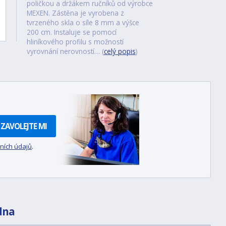
poličkou a držákem ručníků od výrobce
MEXEN. Zástěna je vyrobena z
tvrzeného skla o síle 8 mm a výšce
200 cm. Instaluje se pomocí
hliníkového profilu s možností
vyrovnání nerovností… (
celý popis
)
ZAVOLEJTE MI
ních údajů
.
dna