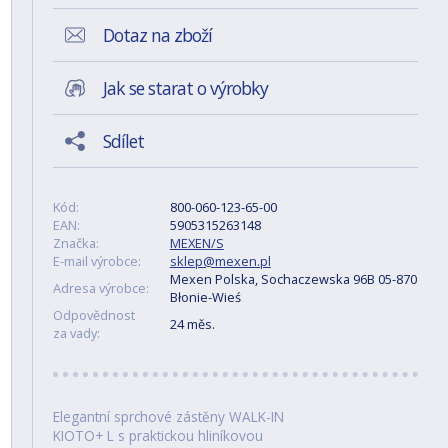
Dotaz na zboží
Jak se starat o výrobky
Sdílet
Kód:
800-060-123-65-00
EAN:
5905315263148
Značka:
MEXEN/S
E-mail výrobce:
sklep@mexen.pl
Mexen Polska, Sochaczewska 96B 05-870
Adresa výrobce:
Błonie-Wieś
Odpovědnost
24 měs.
za vady:
Elegantní sprchové zástěny WALK-IN
KIOTO+ L s praktickou hliníkovou