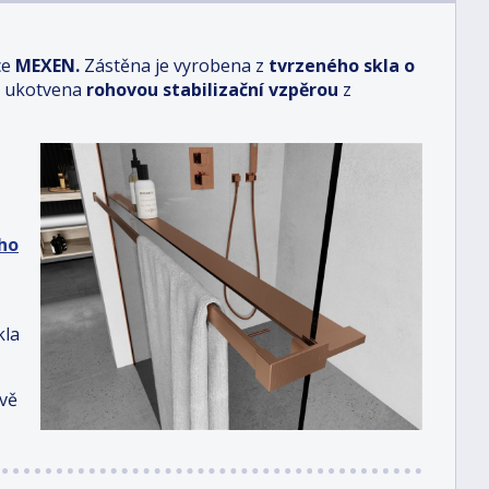
ce
MEXEN.
Zástěna je vyrobena
z
tvrzeného skla
o
e ukotvena
rohovou stabilizační vzpěrou
z
ho
kla
ově