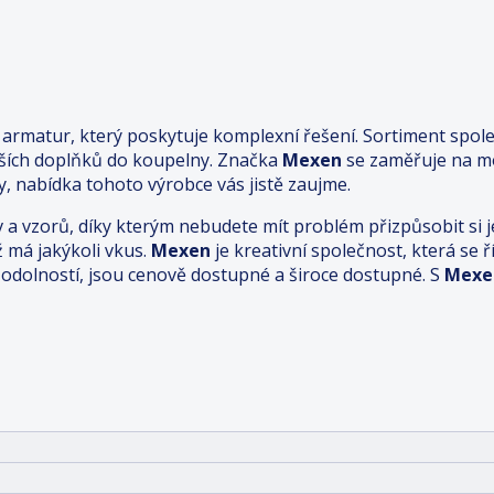
rmatur, který poskytuje komplexní řešení. Sortiment spole
lších doplňků do koupelny. Značka
Mexen
se zaměřuje na mo
, nabídka tohoto výrobce vás jistě zaujme.
v a vzorů, díky kterým nebudete mít problém přizpůsobit s
ž má jakýkoli vkus.
Mexen
je kreativní společnost, která se
dolností, jsou cenově dostupné a široce dostupné. S
Mexe