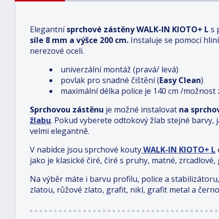
Elegantní
sprchové zástěny
WALK-IN KIOTO+ L
s 
síle
8 mm
a výšce
200 cm
.
Instaluje se pomocí hlin
nerezové oceli.
univerzální montáž (pravá/ levá)
povlak pro snadné čištění (
Easy Clean
)
maximální délka police je 140 cm /možnost 
Sprchovou zástěnu
je možné instalovat
na sprcho
žlabu
.
Pokud vyberete odtokový žlab stejné barvy, j
velmi elegantně.
V nabídce jsou sprchové kouty
WALK-IN
KIOTO+ L
jako je klasické čiré, čiré s pruhy, matné, zrcadlové,
Na výběr máte i barvu profilu, police a stabilizátor
zlatou, růžové zlato, grafit, nikl, grafit metal a čern