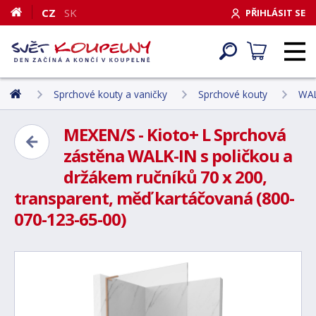
CZ
SK
PŘIHLÁSIT SE
Sprchové kouty a vaničky
Sprchové kouty
WAL
MEXEN/S - Kioto+ L Sprchová
zástěna WALK-IN s poličkou a
držákem ručníků 70 x 200,
transparent, měď kartáčovaná (800-
070-123-65-00)