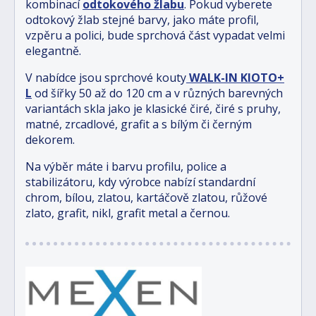
kombinací
odtokového žlabu
.
Pokud vyberete
odtokový žlab stejné barvy, jako máte profil,
vzpěru a polici, bude sprchová část vypadat velmi
elegantně.
V nabídce jsou sprchové kouty
WALK-IN
KIOTO+
L
od šířky 50 až do 120 cm a v různých barevných
variantách skla jako je klasické čiré, čiré s pruhy,
matné, zrcadlové, grafit a s bílým či černým
dekorem.
Na výběr máte i barvu profilu, police a
stabilizátoru, kdy výrobce nabízí standardní
chrom, bílou, zlatou, kartáčově zlatou, růžové
zlato, grafit, nikl, grafit metal a černou.