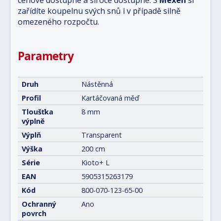
cenově dostupné a široce dostupné. S
Mexen
si
zařídíte koupelnu svých snů i v případě silně
omezeného rozpočtu.
Parametry
Druh
Nástěnná
Profil
Kartáčovaná měď
Tloušťka
8 mm
výplně
Výplň
Transparent
Výška
200 cm
Série
Kioto+ L
EAN
5905315263179
Kód
800-070-123-65-00
Ochranný
Ano
povrch