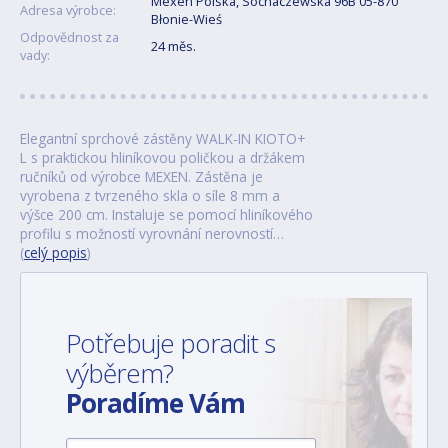
Mexen Polska, Sochaczewska 96B 05-870
Adresa výrobce:
Błonie-Wieś
Odpovědnost za
24 měs.
vady:
Elegantní sprchové zástěny WALK-IN KIOTO+
L s praktickou hliníkovou poličkou a držákem
ručníků od výrobce MEXEN. Zástěna je
vyrobena z tvrzeného skla o síle 8 mm a
výšce 200 cm. Instaluje se pomocí hliníkového
profilu s možností vyrovnání nerovností…
(
celý popis
)
Potřebuje poradit s
výběrem?
Poradíme Vám