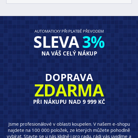
AUTOMATICKY PŘI PLATBĚ PŘEVODEM
SLEVA
3%
NA VÁŠ CELÝ NÁKUP
DOPRAVA
ZDARMA
PŘI NÁKUPU NAD 9 999 KČ
Jsme profesionálové v oblasti koupelen. V našem e-shopu
najdete na 100 000 položek, ze kterých můžete pohodlně
vybírat. Stavte se u nás klidně i pro radu, rádi vás uvidíme a