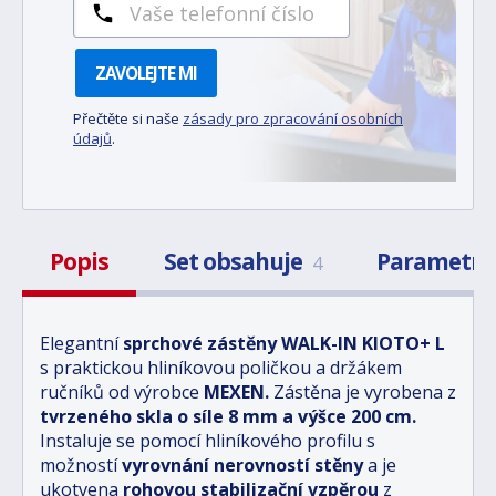
ZAVOLEJTE MI
Přečtěte si naše
zásady pro zpracování osobních
údajů
.
Popis
Set obsahuje
Parametr
4
Elegantní
sprchové zástěny
WALK-IN KIOTO+ L
s praktickou hliníkovou poličkou a držákem
ručníků
od výrobce
MEXEN.
Zástěna je vyrobena
z
tvrzeného skla
o síle
8 mm
a výšce
200 cm
.
Instaluje se pomocí hliníkového profilu s
možností
vyrovnání nerovností stěny
a je
ukotvena
rohovou stabilizační vzpěrou
z