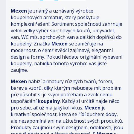
Mexen
je známý a uznávaný výrobce
koupelnových armatur, který poskytuje
komplexní řešení. Sortiment společnosti zahrnuje
velmi velký výběr sprchových koutů, umyvadel,
van, WC mís, sprchových van a dalších doplňků do
koupelny. Značka
Mexen
se zaměřuje na
modernost, o čemž svědčí zajímavý, elegantní
design a formy. Pokud hledáte originální vybavení
koupelny, nabídka tohoto výrobce vás jistě
zaujme.
Mexen
nabízí armatury různých tvarů, forem,
barev a vzorů, díky kterým nebudete mít problém
přizpůsobit si je svým potřebám a zvolenému
uspořádání
koupelny
. Každý si určitě najde něco
pro sebe, ať už má jakýkoli vkus.
Mexen
je
kreativní společnost, která se řídí duchem doby,
ale nezapomíná ani na užitečnost svých produktů.
Produkty zaujmou svým designem, odolností, jsou