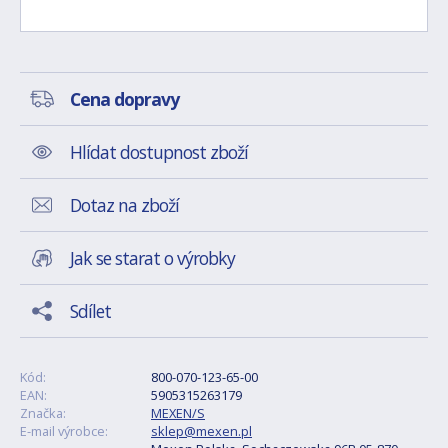
Cena dopravy
Hlídat dostupnost zboží
Dotaz na zboží
Jak se starat o výrobky
Sdílet
Kód:
800-070-123-65-00
EAN:
5905315263179
Značka:
MEXEN/S
E-mail výrobce:
sklep@mexen.pl