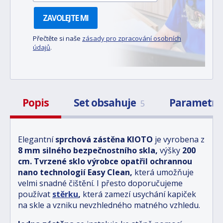
ZAVOLEJTE MI
Přečtěte si naše
zásady pro zpracování osobních
údajů
.
Popis
Set obsahuje
Parametr
5
Elegantní
sprchová zástěna KIOTO
je vyrobena z
8 mm
silného bezpečnostního skla,
výšky
200
cm
.
Tvrzené sklo
výrobce opatřil
ochrannou
nano technologií Easy Clean
,
která umožňuje
velmi snadné čištění. I přesto doporučujeme
používat
stěrku
,
která zamezí usychání kapiček
na skle a vzniku nevzhledného matného vzhledu.