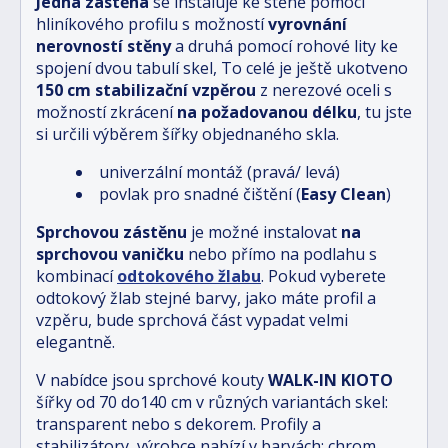
Jedna zástěna
se instaluje ke stěně pomocí
hliníkového profilu s možností
vyrovnání
nerovností stěny
a druhá pomocí rohové lity ke
spojení dvou tabulí skel, To celé je ještě ukotveno
150 cm stabilizační vzpěrou
z nerezové oceli s
možností zkrácení
na požadovanou délku
, tu jste
si určili výběrem šířky objednaného skla.
univerzální montáž (pravá/ levá)
povlak pro snadné čištění (
Easy Clean
)
Sprchovou zástěnu
je možné instalovat
na
sprchovou vaničku
nebo přímo na podlahu s
kombinací
odtokového žlabu
.
Pokud vyberete
odtokový žlab stejné barvy, jako máte profil a
vzpěru, bude sprchová část vypadat velmi
elegantně.
V nabídce jsou sprchové kouty
WALK-IN
KIOTO
šířky od 70 do140 cm v různých variantách skel:
transparent nebo s dekorem. Profily a
stabilizátory, výrobce nabízí v barvách: chrom,