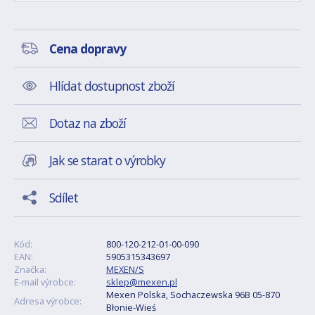
Cena dopravy
Hlídat dostupnost zboží
Dotaz na zboží
Jak se starat o výrobky
Sdílet
Kód:
800-120-212-01-00-090
EAN:
5905315343697
Značka:
MEXEN/S
E-mail výrobce:
sklep@mexen.pl
Mexen Polska, Sochaczewska 96B 05-870
Adresa výrobce:
Błonie-Wieś