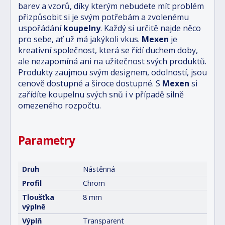
barev a vzorů, díky kterým nebudete mít problém
přizpůsobit si je svým potřebám a zvolenému
uspořádání
koupelny
. Každý si určitě najde něco
pro sebe, ať už má jakýkoli vkus.
Mexen
je
kreativní společnost, která se řídí duchem doby,
ale nezapomíná ani na užitečnost svých produktů.
Produkty zaujmou svým designem, odolností, jsou
cenově dostupné a široce dostupné. S
Mexen
si
zařídíte koupelnu svých snů i v případě silně
omezeného rozpočtu.
Parametry
Druh
Nástěnná
Profil
Chrom
Tloušťka
8 mm
výplně
Výplň
Transparent