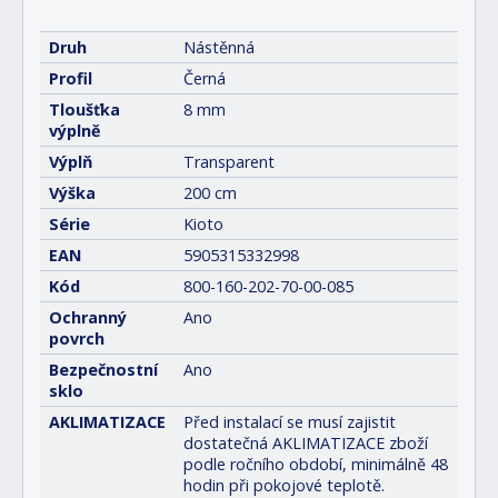
Druh
Nástěnná
Profil
Černá
Tloušťka
8 mm
výplně
Výplň
Transparent
Výška
200 cm
Série
Kioto
EAN
5905315332998
Kód
800-160-202-70-00-085
Ochranný
Ano
povrch
Bezpečnostní
Ano
sklo
AKLIMATIZACE
Před instalací se musí zajistit
dostatečná AKLIMATIZACE zboží
podle ročního období, minimálně 48
hodin při pokojové teplotě.