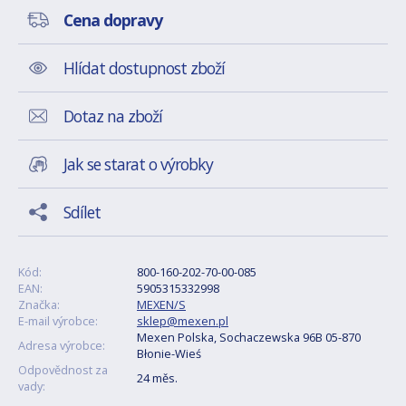
Cena dopravy
Hlídat dostupnost zboží
Dotaz na zboží
Jak se starat o výrobky
Sdílet
Kód:
800-160-202-70-00-085
EAN:
5905315332998
Značka:
MEXEN/S
E-mail výrobce:
sklep@mexen.pl
Mexen Polska, Sochaczewska 96B 05-870
Adresa výrobce:
Błonie-Wieś
Odpovědnost za
24 měs.
vady: