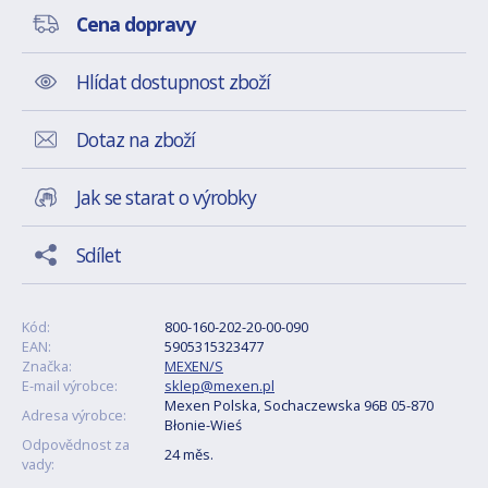
Cena dopravy
Hlídat dostupnost zboží
Dotaz na zboží
Jak se starat o výrobky
Sdílet
Kód:
800-160-202-20-00-090
EAN:
5905315323477
Značka:
MEXEN/S
E-mail výrobce:
sklep@mexen.pl
Mexen Polska, Sochaczewska 96B 05-870
Adresa výrobce:
Błonie-Wieś
Odpovědnost za
24 měs.
vady: