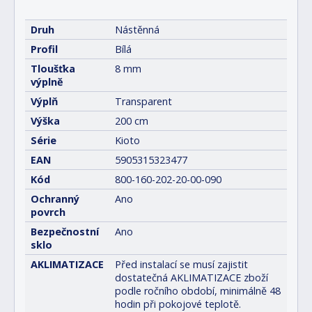
Druh
Nástěnná
Profil
Bílá
Tloušťka
8 mm
výplně
Výplň
Transparent
Výška
200 cm
Série
Kioto
EAN
5905315323477
Kód
800-160-202-20-00-090
Ochranný
Ano
povrch
Bezpečnostní
Ano
sklo
AKLIMATIZACE
Před instalací se musí zajistit
dostatečná AKLIMATIZACE zboží
podle ročního období, minimálně 48
hodin při pokojové teplotě.